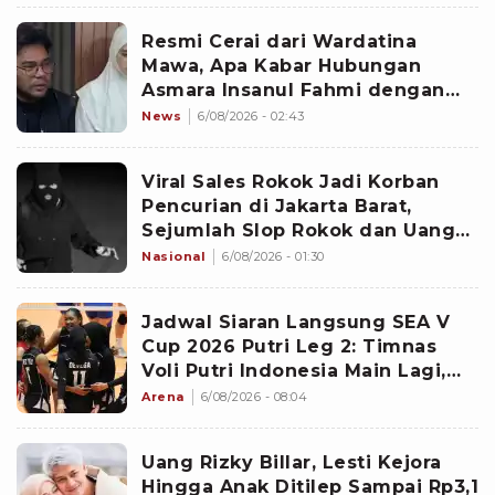
Resmi Cerai dari Wardatina
Mawa, Apa Kabar Hubungan
Asmara Insanul Fahmi dengan
Inara Rusli?
News
6/08/2026 - 02:43
Viral Sales Rokok Jadi Korban
Pencurian di Jakarta Barat,
Sejumlah Slop Rokok dan Uang
Setoran Raib
Nasional
6/08/2026 - 01:30
Jadwal Siaran Langsung SEA V
Cup 2026 Putri Leg 2: Timnas
Voli Putri Indonesia Main Lagi,
Langsung Hadapi Vietnam
Arena
6/08/2026 - 08:04
Uang Rizky Billar, Lesti Kejora
Hingga Anak Ditilep Sampai Rp3,1