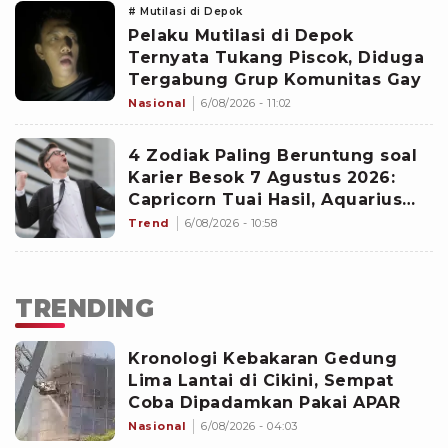
# Mutilasi di Depok
Pelaku Mutilasi di Depok
Ternyata Tukang Piscok, Diduga
Tergabung Grup Komunitas Gay
Nasional
6/08/2026 - 11:02
4 Zodiak Paling Beruntung soal
Karier Besok 7 Agustus 2026:
Capricorn Tuai Hasil, Aquarius
Mencuri Perhatian Atasan
Trend
6/08/2026 - 10:58
TRENDING
Kronologi Kebakaran Gedung
Lima Lantai di Cikini, Sempat
Coba Dipadamkan Pakai APAR
Nasional
6/08/2026 - 04:03