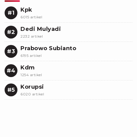
Kpk
#1
6015 artikel
Dedi Mulyadi
#2
2232 artikel
Prabowo Subianto
#3
6195 artikel
Kdm
#4
1254 artikel
Korupsi
#5
6020 artikel