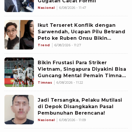
Gugatan Cacat Formil
Nasional
6/08/2026 - 11:47
Ikut Terseret Konflik dengan
Sarwendah, Ucapan Pilu Betrand
Peto ke Ruben Onsu Bikin
Nyesek: Onyo Cuma Anak Pungut
Trend
6/08/2026 - 11:27
Bikin Frustasi Para Striker
Vietnam, Singapura Diyakini Bisa
Guncang Mental Pemain Timnas
Indonesia
Timnas
6/08/2026 - 11:22
Jadi Tersangka, Pelaku Mutilasi
di Depok Disangkakan Pasal
Pembunuhan Berencana!
Nasional
6/08/2026 - 11:09