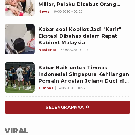
Miliar, Pelaku Disebut Orang
Terdekat
News
6/08/2026 - 02:05
Kabar soal Kopilot Jadi "Kurir"
Ekstasi Dibahas dalam Rapat
Kabinet Malaysia
Nasional
6/08/2026 - 01:07
Kabar Baik untuk Timnas
Indonesia! Singapura Kehilangan
Pemain Andalan Jelang Duel di
Piala AFF 2026
Timnas
6/08/2026 - 10:22
SELENGKAPNYA
VIRAL