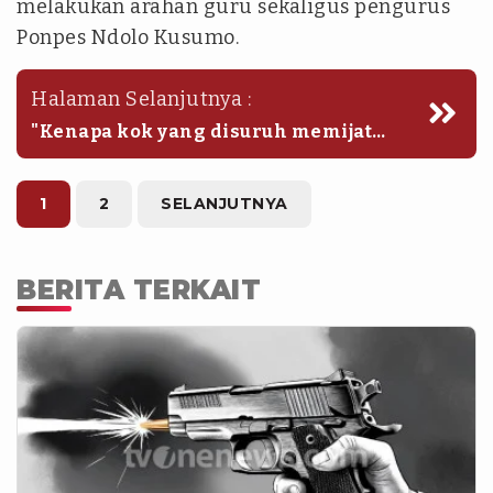
melakukan arahan guru sekaligus pengurus
Ponpes Ndolo Kusumo.
Halaman Selanjutnya :
"Kenapa kok yang disuruh memijat
selalu santriwati, padahal di situ juga
banyak anak santri laki-laki,” katanya,
dikutip dari YouTube Denny Sumargo.
1
2
SELANJUTNYA
BERITA TERKAIT