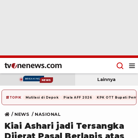
Lainnya
BREAKING
NEWS
#
TOPIK
Mutilasi di Depok
Piala AFF 2026
KPK OTT Bupati Pem
NEWS
NASIONAL
Kiai Ashari jadi Tersangka
Dijerat Pasal Berlapis atas