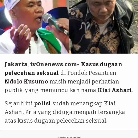
kolase tvOnenews.com/Youtube FHI Multimedia/ X
@neVerAl0nely___
Jakarta
,
tvOnenews
.
com
-
Kasus dugaan
pelecehan seksual
di Pondok Pesantren
Ndolo Kusumo
masih menjadi perhatian
publik, yang memunculkan nama
Kiai Ashari
.
Sejauh ini
polisi
sudah menangkap Kiai
Ashari. Pria yang diduga menjadi tersangka
atas kasus dugaan pelecehan seksual.