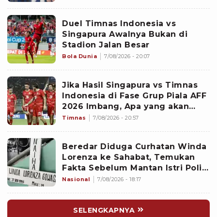
Duel Timnas Indonesia vs
Singapura Awalnya Bukan di
Stadion Jalan Besar
Bola Dunia
7/08/2026 - 20:07
Jika Hasil Singapura vs Timnas
Indonesia di Fase Grup Piala AFF
2026 Imbang, Apa yang akan
Terjadi?
Timnas
7/08/2026 - 20:57
Beredar Diduga Curhatan Winda
Lorenza ke Sahabat, Temukan
Fakta Sebelum Mantan Istri Polisi
di Medan Tewas
Nasional
7/08/2026 - 18:17
SELENGKAPNYA