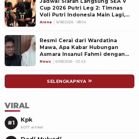
Jadwal Siaran Langsung SEA V
Cup 2026 Putri Leg 2: Timnas
Voli Putri Indonesia Main Lagi,
Langsung Hadapi Vietnam
Arena
6/08/2026 - 08:04
Resmi Cerai dari Wardatina
Mawa, Apa Kabar Hubungan
Asmara Insanul Fahmi dengan
Inara Rusli?
News
6/08/2026 - 02:43
SELENGKAPNYA
VIRAL
Kpk
#1
6017 artikel