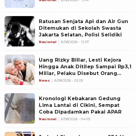
Nasional
6/08/2026 - 15:47
Ratusan Senjata Api dan Air Gun
Ditemukan di Sekolah Swasta
Jakarta Selatan, Polisi Selidiki
Nasional
6/08/2026 - 12:07
Uang Rizky Billar, Lesti Kejora
Hingga Anak Ditilep Sampai Rp3,1
Miliar, Pelaku Disebut Orang
Terdekat
News
6/08/2026 - 02:05
Kronologi Kebakaran Gedung
Lima Lantai di Cikini, Sempat
Coba Dipadamkan Pakai APAR
Nasional
6/08/2026 - 04:03