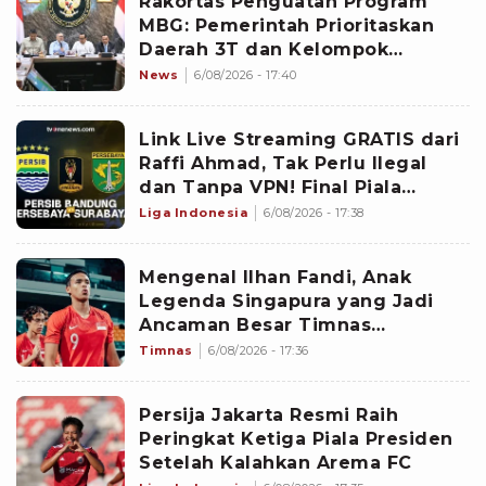
Rakortas Penguatan Program
MBG: Pemerintah Prioritaskan
Daerah 3T dan Kelompok
Sasaran Prioritas
News
6/08/2026 - 17:40
Link Live Streaming GRATIS dari
Raffi Ahmad, Tak Perlu Ilegal
dan Tanpa VPN! Final Piala
Presiden 2026 Persib vs
Liga Indonesia
6/08/2026 - 17:38
Persebaya
Mengenal Ilhan Fandi, Anak
Legenda Singapura yang Jadi
Ancaman Besar Timnas
Indonesia di Piala AFF 2026
Timnas
6/08/2026 - 17:36
Persija Jakarta Resmi Raih
Peringkat Ketiga Piala Presiden
Setelah Kalahkan Arema FC