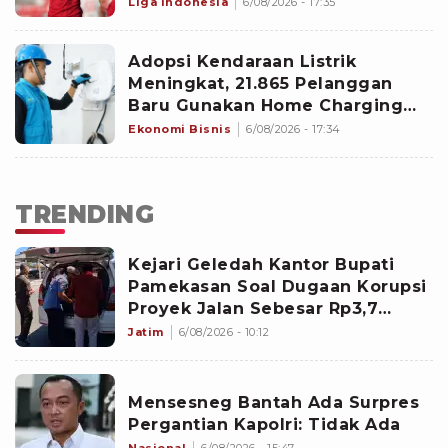
Liga Indonesia
6/08/2026 - 17:35
Adopsi Kendaraan Listrik
Meningkat, 21.865 Pelanggan
Baru Gunakan Home Charging
Services PLN pada Semester I
Ekonomi Bisnis
6/08/2026 - 17:34
2026
TRENDING
Kejari Geledah Kantor Bupati
Pamekasan Soal Dugaan Korupsi
Proyek Jalan Sebesar Rp3,7
Milliar
Jatim
6/08/2026 - 10:12
Mensesneg Bantah Ada Surpres
Pergantian Kapolri: Tidak Ada