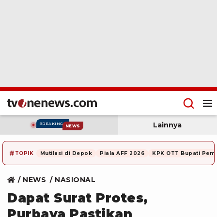
Lainnya
BREAKING
NEWS
#
TOPIK
Mutilasi di Depok
Piala AFF 2026
KPK OTT Bupati Pem
NEWS
NASIONAL
Dapat Surat Protes,
Purbaya Pastikan