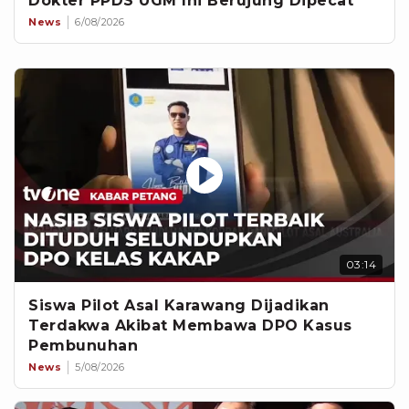
Dokter PPDS UGM Ini Berujung Dipecat
News
6/08/2026
03:14
Siswa Pilot Asal Karawang Dijadikan
Terdakwa Akibat Membawa DPO Kasus
Pembunuhan
News
5/08/2026