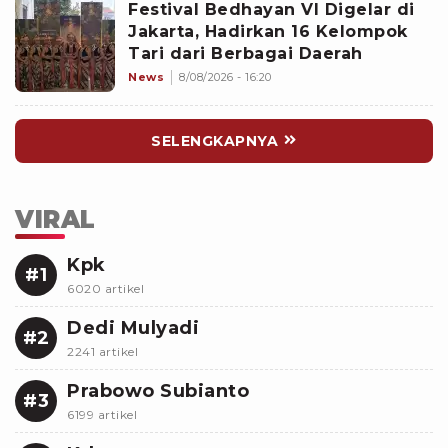
Festival Bedhayan VI Digelar di
Jakarta, Hadirkan 16 Kelompok
Tari dari Berbagai Daerah
News
8/08/2026 - 16:20
SELENGKAPNYA
VIRAL
Kpk
#1
6020 artikel
Dedi Mulyadi
#2
2241 artikel
Prabowo Subianto
#3
6199 artikel