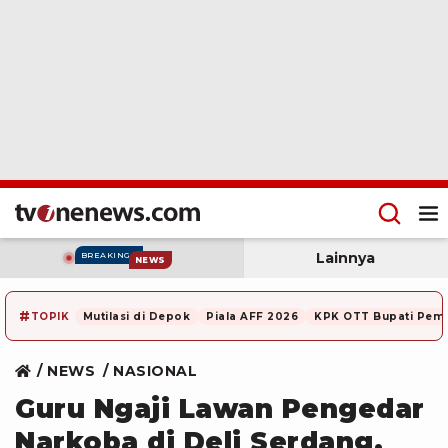
Lainnya
BREAKING
NEWS
#
TOPIK
Mutilasi di Depok
Piala AFF 2026
KPK OTT Bupati Pem
NEWS
NASIONAL
Guru Ngaji Lawan Pengedar
Narkoba di Deli Serdang,