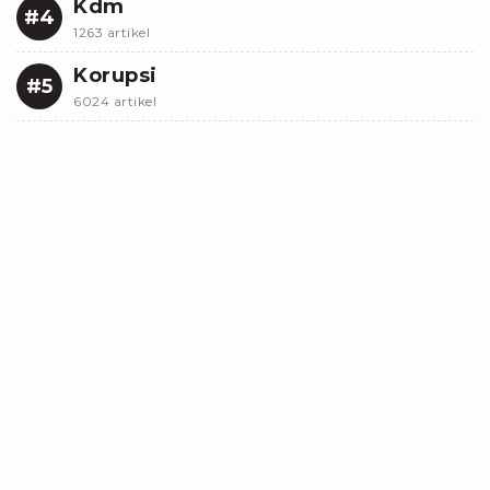
Kdm
#4
1263 artikel
Korupsi
#5
6024 artikel