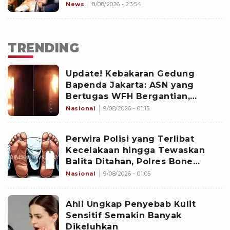
News
8/08/2026 - 23:54
TRENDING
Update! Kebakaran Gedung
Bapenda Jakarta: ASN yang
Bertugas WFH Bergantian,
Pramono Pastikan Layanan Tetap
Nasional
9/08/2026 - 01:15
Berjalan
Perwira Polisi yang Terlibat
Kecelakaan hingga Tewaskan
Balita Ditahan, Polres Bone
Dalami Dugaan Rem Blong
Nasional
9/08/2026 - 01:05
Ahli Ungkap Penyebab Kulit
Sensitif Semakin Banyak
Dikeluhkan