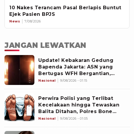
10 Nakes Terancam Pasal Berlapis Buntut
Ejek Pasien BPJS
News
7/08/2026
JANGAN LEWATKAN
Update! Kebakaran Gedung
Bapenda Jakarta: ASN yang
Bertugas WFH Bergantian,
Pramono Pastikan Layanan Tetap
Nasional
9/08/2026 - 01:15
Berjalan
Perwira Polisi yang Terlibat
Kecelakaan hingga Tewaskan
Balita Ditahan, Polres Bone
Dalami Dugaan Rem Blong
Nasional
9/08/2026 - 01:05