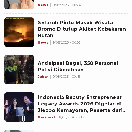
News
9/08/2026 - 00:24
Seluruh Pintu Masuk Wisata
Bromo Ditutup Akibat Kebakaran
Hutan
News
9/08/2026 - 00:02
Antisipasi Begal, 350 Personel
Polisi Dikerahkan
Jabar
9/08/2026 - 00:15
Indonesia Beauty Entrepreneur
Legacy Awards 2026 Digelar di
Jiexpo Kemayoran, Peserta dari
4 Negara Adu Karya PMU
Nasional
8/08/2026 - 21:20