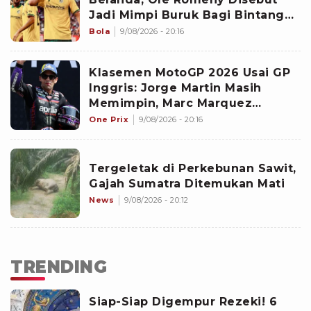
Jadi Mimpi Buruk Bagi Bintang
PSV
Bola
9/08/2026 - 20:16
Klasemen MotoGP 2026 Usai GP
Inggris: Jorge Martin Masih
Memimpin, Marc Marquez
Terlempar dari 3 Besar
One Prix
9/08/2026 - 20:16
Tergeletak di Perkebunan Sawit,
Gajah Sumatra Ditemukan Mati
News
9/08/2026 - 20:12
TRENDING
Siap-Siap Digempur Rezeki! 6