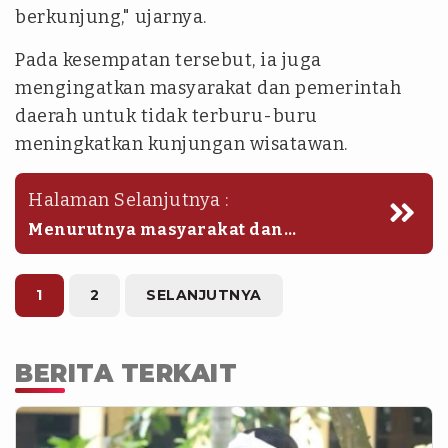
berkunjung," ujarnya.
Pada kesempatan tersebut, ia juga
mengingatkan masyarakat dan pemerintah
daerah untuk tidak terburu-buru
meningkatkan kunjungan wisatawan.
Halaman Selanjutnya :
Menurutnya masyarakat dan
pemerintah daerah harus
mengedepankan penataan kawasan
kearah yang lebih baik.
1
2
SELANJUTNYA
BERITA TERKAIT