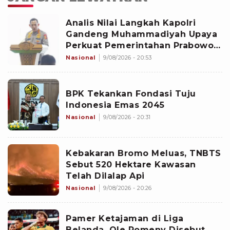
Analis Nilai Langkah Kapolri
Gandeng Muhammadiyah Upaya
Perkuat Pemerintahan Prabowo-
Gibran
Nasional
9/08/2026 - 20:53
BPK Tekankan Fondasi Tuju
Indonesia Emas 2045
Nasional
9/08/2026 - 20:31
Kebakaran Bromo Meluas, TNBTS
Sebut 520 Hektare Kawasan
Telah Dilalap Api
Nasional
9/08/2026 - 20:26
Pamer Ketajaman di Liga
Belanda, Ole Romeny Disebut