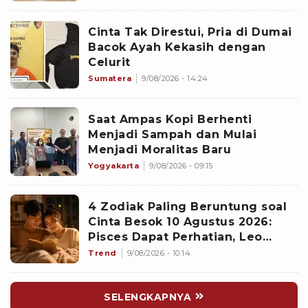
Cinta Tak Direstui, Pria di Dumai
Bacok Ayah Kekasih dengan
Celurit
Sumatera
9/08/2026 - 14:24
Saat Ampas Kopi Berhenti
Menjadi Sampah dan Mulai
Menjadi Moralitas Baru
Yogyakarta
9/08/2026 - 09:15
4 Zodiak Paling Beruntung soal
Cinta Besok 10 Agustus 2026:
Pisces Dapat Perhatian, Leo
Makin Dekat dengan Si Dia
Trend
9/08/2026 - 10:14
SELENGKAPNYA