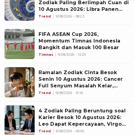
Zodiak Paling Berlimpah Cuan di
10 Agustus 2026: Libra Panen
Proyek Emas
Trend
9/08/2026 - 08:23
FIFA ASEAN Cup 2026,
Momentum Timnas Indonesia
Bangkit dan Masuk 100 Besar
Timnas
9/08/2026 - 15:29
Ramalan Zodiak Cinta Besok
Senin 10 Agustus 2026: Cancer
Full Senyum Masalah Kelar,
Scorpio Awas Terprovokasi
Trend
9/08/2026 - 10:16
Kabar Burung di Awal Pekan
4 Zodiak Paling Beruntung soal
Karier Besok 10 Agustus 2026:
Leo Dapat Kepercayaan, Virgo
Makin Diperhitungkan
Trend
9/08/2026 - 09:00