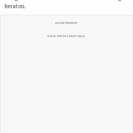
keraton.
ADVERTISEMENT
GULIR UNTUK LANJUT BACA