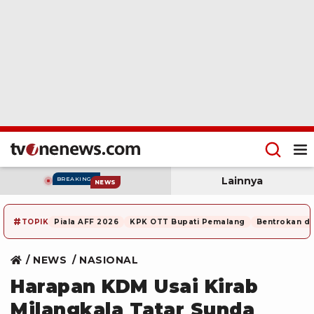
Lainnya
BREAKING
NEWS
#
TOPIK
Piala AFF 2026
KPK OTT Bupati Pemalang
Bentrokan di
NEWS
NASIONAL
Harapan KDM Usai Kirab
Milangkala Tatar Sunda