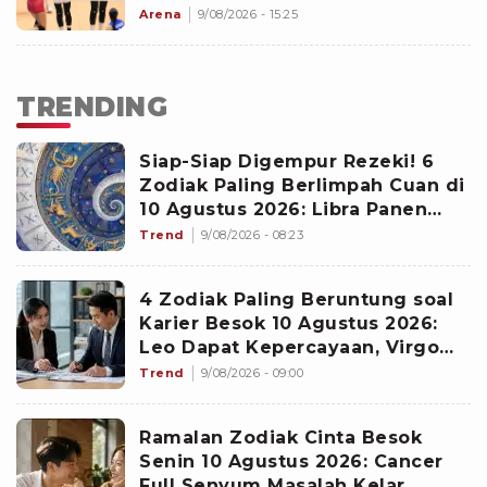
Arena
9/08/2026 - 15:25
TRENDING
Siap-Siap Digempur Rezeki! 6
Zodiak Paling Berlimpah Cuan di
10 Agustus 2026: Libra Panen
Proyek Emas
Trend
9/08/2026 - 08:23
4 Zodiak Paling Beruntung soal
Karier Besok 10 Agustus 2026:
Leo Dapat Kepercayaan, Virgo
Makin Diperhitungkan
Trend
9/08/2026 - 09:00
Ramalan Zodiak Cinta Besok
Senin 10 Agustus 2026: Cancer
Full Senyum Masalah Kelar,