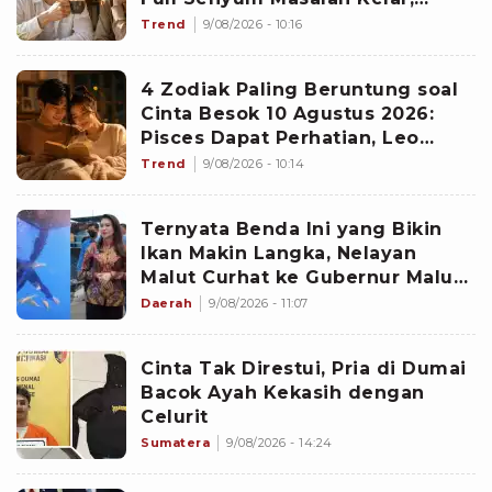
Scorpio Awas Terprovokasi
Trend
9/08/2026 - 10:16
Kabar Burung di Awal Pekan
4 Zodiak Paling Beruntung soal
Cinta Besok 10 Agustus 2026:
Pisces Dapat Perhatian, Leo
Makin Dekat dengan Si Dia
Trend
9/08/2026 - 10:14
Ternyata Benda Ini yang Bikin
Ikan Makin Langka, Nelayan
Malut Curhat ke Gubernur Malut
Sherly Tjoanda soal Rumpon
Daerah
9/08/2026 - 11:07
Ilegal
Cinta Tak Direstui, Pria di Dumai
Bacok Ayah Kekasih dengan
Celurit
Sumatera
9/08/2026 - 14:24