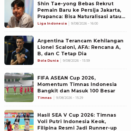
‎Shin Tae-yong Bebas Rekrut
Pemain Baru ke Persija Jakarta,
Prapanca: Bisa Naturalisasi atau
Asing
Liga Indonesia
9/08/2026 - 16:00
Argentina Terancam Kehilangan
Lionel Scaloni, AFA: Rencana A,
B, dan C Tetap Dia
Bola Dunia
9/08/2026 - 15:59
FIFA ASEAN Cup 2026,
Momentum Timnas Indonesia
Bangkit dan Masuk 100 Besar
Timnas
9/08/2026 - 15:29
Hasil SEA V Cup 2026: Timnas
Voli Putri Indonesia Keok,
Filipina Resmi Jadi Runner-up