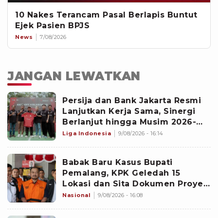
10 Nakes Terancam Pasal Berlapis Buntut
Ejek Pasien BPJS
News
7/08/2026
JANGAN LEWATKAN
‎Persija dan Bank Jakarta Resmi
Lanjutkan Kerja Sama, Sinergi
Berlanjut hingga Musim 2026-
2027
Liga Indonesia
9/08/2026 - 16:14
Babak Baru Kasus Bupati
Pemalang, KPK Geledah 15
Lokasi dan Sita Dokumen Proyek
PUPR hingga CCTV Hotel
Nasional
9/08/2026 - 16:08