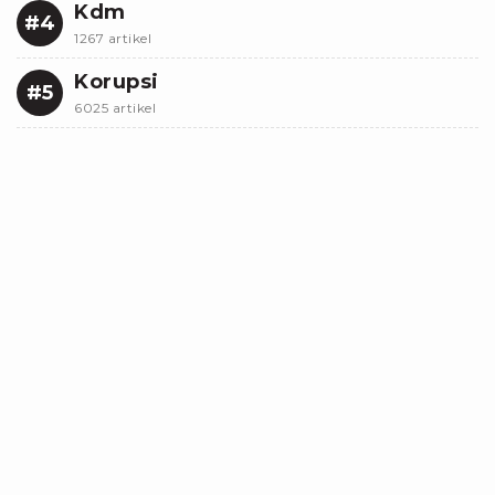
Kdm
#4
1267 artikel
Korupsi
#5
6025 artikel