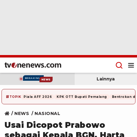
Lainnya
BREAKING
NEWS
#
TOPIK
Piala AFF 2026
KPK OTT Bupati Pemalang
Bentrokan di
NEWS
NASIONAL
Usai Dicopot Prabowo
sebagai Kepala BGN, Harta