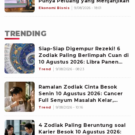
Punya Peluang yang Menjanjikan
Ekonomi Bisnis
9/08/2026 - 18:01
TRENDING
Siap-Siap Digempur Rezeki! 6
Zodiak Paling Berlimpah Cuan di
10 Agustus 2026: Libra Panen
Proyek Emas
Trend
9/08/2026 - 08:23
Ramalan Zodiak Cinta Besok
Senin 10 Agustus 2026: Cancer
Full Senyum Masalah Kelar,
Scorpio Awas Terprovokasi
Trend
9/08/2026 - 10:16
Kabar Burung di Awal Pekan
4 Zodiak Paling Beruntung soal
Karier Besok 10 Agustus 2026: