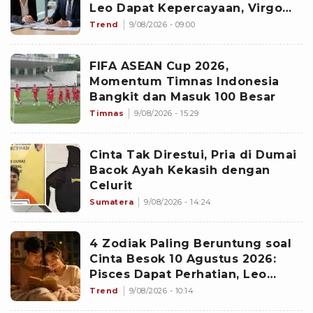
Leo Dapat Kepercayaan, Virgo
Makin Diperhitungkan
Trend
9/08/2026 - 09:00
FIFA ASEAN Cup 2026,
Momentum Timnas Indonesia
Bangkit dan Masuk 100 Besar
Timnas
9/08/2026 - 15:29
Cinta Tak Direstui, Pria di Dumai
Bacok Ayah Kekasih dengan
Celurit
Sumatera
9/08/2026 - 14:24
4 Zodiak Paling Beruntung soal
Cinta Besok 10 Agustus 2026:
Pisces Dapat Perhatian, Leo
Makin Dekat dengan Si Dia
Trend
9/08/2026 - 10:14