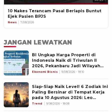
10 Nakes Terancam Pasal Berlapis Buntut
Ejek Pasien BPJS
News
7/08/2026
JANGAN LEWATKAN
BI Ungkap Harga Properti di
Indonesia Naik di Triwulan II
2026, Pekanbaru Jadi Wilayah
Paling Mencolok
Ekonomi Bisnis
9/08/2026 - 18:10
Siap-Siap Naik Level! 6 Zodiak Ini
Paling Bersinar di Tempat Kerja
pada 10 Agustus 2026: Leo
Emban Peran Penting
Trend
9/08/2026 - 18:08