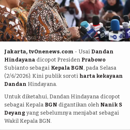
BPMI Istana Negara
Jakarta, tvOnenews.com
- Usai
Dandan
Hindayana
dicopot Presiden
Prabowo
Subianto sebagai
Kepala BGN
, pada Selasa
(2/6/2026). Kini publik soroti
harta kekayaan
Dandan
Hindayana.
Untuk diketahui, Dandan Hindayana dicopot
sebagai Kepala
BGN
digantikan oleh
Nanik S
Deyang
yang sebelumnya menjabat sebagai
Wakil Kepala BGN.