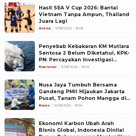
Hasil SEA V Cup 2026: Bantai
Vietnam Tanpa Ampun, Thailand
Juara Lagi
Arena
9/08/2026 - 18:08
Penyebab Kebakaran KM Mutiara
Sentosa 2 Belum Diketahui, KPK-
PN: Percayakan Investigasi
kepada KNKT
Nasional
9/08/2026 - 18:04
Nusa Jaya Tumbuh Bersama
Gandeng PMII Hijaukan Jakarta
Pusat, Tanam Pohon Mangga di
Mangga Dua
News
9/08/2026 - 18:04
Ekonomi Karbon Ubah Arah
Bisnis Global, Indonesia Dinilai