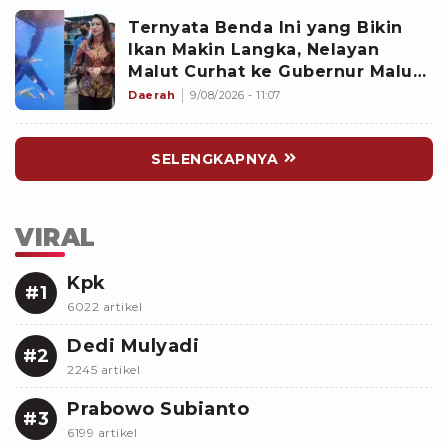
Ternyata Benda Ini yang Bikin
Ikan Makin Langka, Nelayan
Malut Curhat ke Gubernur Malut
Sherly Tjoanda soal Rumpon
Daerah
9/08/2026 - 11:07
Ilegal
SELENGKAPNYA
VIRAL
Kpk
#1
6022 artikel
Dedi Mulyadi
#2
2245 artikel
Prabowo Subianto
#3
6199 artikel