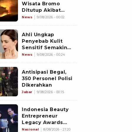
Wisata Bromo
Ditutup Akibat
Kebakaran Hutan
News
9/08/2026 - 00:02
Ahli Ungkap
Penyebab Kulit
Sensitif Semakin
Banyak Dikeluhkan
News
9/08/2026 - 00:24
Antisipasi Begal,
350 Personel Polisi
Dikerahkan
Jabar
9/08/2026 - 00:15
Indonesia Beauty
Entrepreneur
Legacy Awards
2026 Digelar di
Nasional
8/08/2026 - 21:20