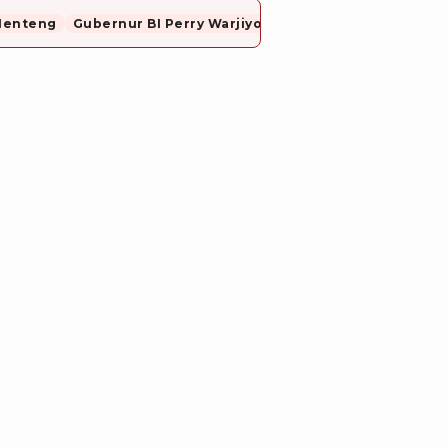
Menteng
Gubernur BI Perry Warjiyo Mundur