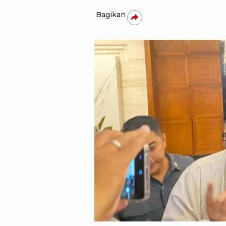
Bagikan
Syifa Aulia/tvOnenews.com