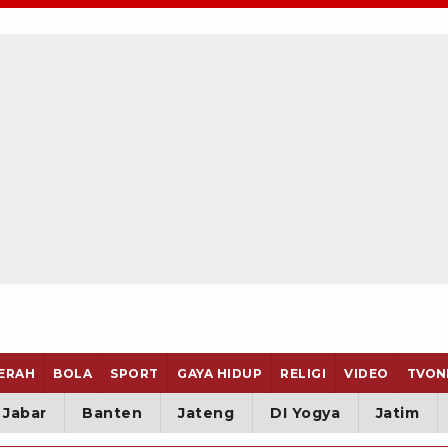
ERAH
BOLA
SPORT
GAYA HIDUP
RELIGI
VIDEO
TVON
Jabar
Banten
Jateng
DI Yogya
Jatim