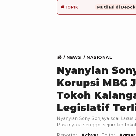
#
TOPIK
Mutilasi di Depok
NEWS
NASIONAL
Nyanyian Sony
Korupsi MBG J
Tokoh Kalanga
Legislatif Terl
Nyanyian Sony Sonjaya soal kasus 
Pasalnya ia senggol sejumlah tokoh
Reporter :
Achyar
Editor :
Aqmaru