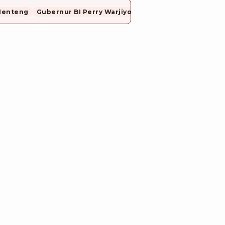
Menteng
Gubernur BI Perry Warjiyo Mundur