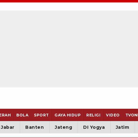
ERAH
BOLA
SPORT
GAYA HIDUP
RELIGI
VIDEO
TVON
Jabar
Banten
Jateng
DI Yogya
Jatim