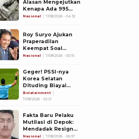
Alasan Mengejutkan
Kenapa Ada 995
Senjata di Dalam
Nasional
7/08/2026 - 04:32
Sekolah Jaksel
Sejak 2020
Roy Suryo Ajukan
Praperadilan
Keempat Soal
Status Cekal
Nasional
7/08/2026 - 00:15
Geger! PSSI-nya
Korea Selatan
Dituding Biayai
Hiburan Seks untuk
Bolatainment
Wasit Asing, KFA
7/08/2026 - 02:21
Buka Suara
Fakta Baru Pelaku
Mutilasi di Depok:
Mendadak Resign
Kerja Goreng Piscok
Nasional
7/08/2026 - 06:57