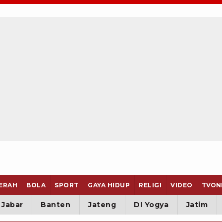
ERAH
BOLA
SPORT
GAYA HIDUP
RELIGI
VIDEO
TVON
Jabar
Banten
Jateng
DI Yogya
Jatim