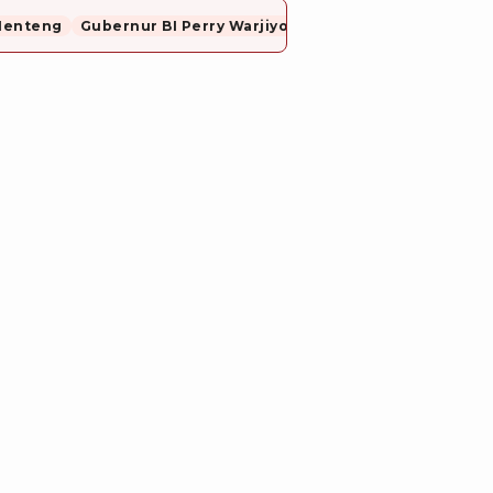
Menteng
Gubernur BI Perry Warjiyo Mundur