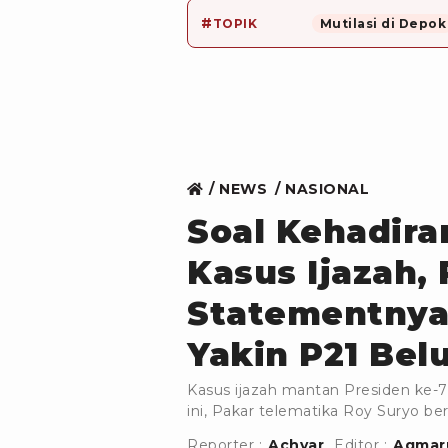
#
TOPIK
Mutilasi di Depok
NEWS
NASIONAL
Soal Kehadira
Kasus Ijazah, 
Statementnya
Yakin P21 Be
Kasus ijazah mantan Presiden ke-
ini, Pakar telematika Roy Suryo be
Reporter :
Achyar
Editor :
Aqmaru