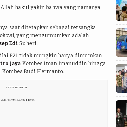
a Allah hakul yakin bahwa yang namanya
ya saat ditetapkan sebagai tersangka
u Jokowi, yang mengumumkan adalah
sep Edi
Suheri.
nilai P21 tidak mungkin hanya dimumkan
tro Jaya
Kombes Iman Imanuddin hingga
a Kombes Budi Hermanto.
ADVERTISEMENT
GULIR UNTUK LANJUT BACA