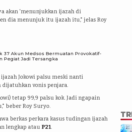
ya akan 'menunjukkan ijazah di
n dia menunjuk itu ijazah itu," jelas Roy
ak 37 Akun Medsos Bermuatan Provokatif-
n Pegiat Jadi Tersangka
ijazah Jokowi palsu meski nanti
 dijatuhkan vonis penjara.
owi) tetap 99,9 palsu kok. Jadi ngapain
," beber Roy Suryo.
TR
hwa berkas perkara kasus tudingan ijazah
an lengkap atau
P21
.