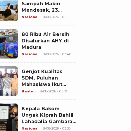
Sampah Makin
Mendesak, 23
Negara Berkumpul
Nasional
8/08/2026 - 01:15
di Jakarta Bawa
Solusi
80 Ribu Air Bersih
Disalurkan AHY di
Madura
Nasional
8/08/2026 - 03:40
Genjot Kualitas
SDM, Puluhan
Mahasiswa Ikut
Program di
Banten
8/08/2026 - 03:19
Switzerland
Kepala Bakom
Ungak Kiprah Bahlil
Lahadalia Gambaran
'Indonesia Dream'
Nasional
8/08/2026 - 03:35