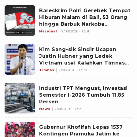
Bareskrim Polri Gerebek Tempat
Hiburan Malam di Bali, 53 Orang
hingga Barbuk Narkoba
Diamankan
Nasional
7/08/2026 - 13:31
Kim Sang-sik Sindir Ucapan
Justin Hubner yang Ledek
Vietnam usai Kalahkan Timnas
Indonesia di Piala AFF 2026:
Timnas
7/08/2026 - 13:30
Semua Turnamen Penting
Industri TPT Menguat, Investasi
Semester I-2026 Tumbuh 11,85
Persen
News
7/08/2026 - 13:21
Gubernur Khofifah Lepas 1537
Kontingen Pramuka Jatim ke