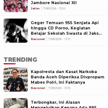
Jambore Nasional XII
Jatim
7/08/2026 - 13:20
Geger Temuan 955 Senjata Api
hingga CD Porno, Kegiatan
Belajar Sekolah Swasta di Jaksel
Masih Berjalan Normal
Nasional
7/08/2026 - 13:17
TRENDING
Kapolresta dan Kasat Narkoba
Banda Aceh Diperiksa Divpropam
Mabes Polri, Ini Faktanya
Nasional
7/08/2026 - 10:15
Terbongkar, Ini Alasan
Mengejutkan Kenapa Ada 995