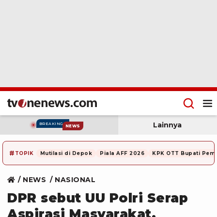
Lainnya
BREAKING
NEWS
#
TOPIK
Mutilasi di Depok
Piala AFF 2026
KPK OTT Bupati Pem
NEWS
NASIONAL
DPR sebut UU Polri Serap
Aspirasi Masyarakat,