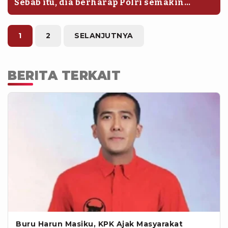
Sebab itu, dia berharap Polri semakin
peka terhadap berbagai persoalan
yang dihadapi masyarakat.
1
2
SELANJUTNYA
BERITA TERKAIT
Buru Harun Masiku, KPK Ajak Masyarakat