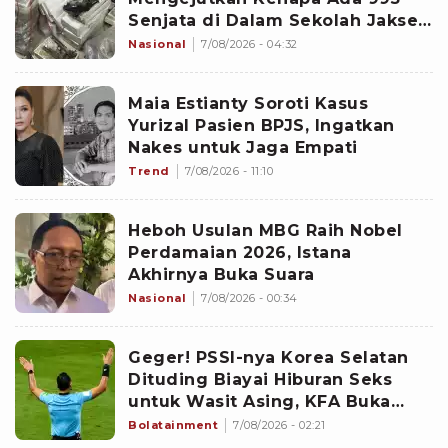
Senjata di Dalam Sekolah Jaksel
Sejak 2020
Nasional
7/08/2026 - 04:32
Maia Estianty Soroti Kasus
Yurizal Pasien BPJS, Ingatkan
Nakes untuk Jaga Empati
Trend
7/08/2026 - 11:10
Heboh Usulan MBG Raih Nobel
Perdamaian 2026, Istana
Akhirnya Buka Suara
Nasional
7/08/2026 - 00:34
Geger! PSSI-nya Korea Selatan
Dituding Biayai Hiburan Seks
untuk Wasit Asing, KFA Buka
Suara
Bolatainment
7/08/2026 - 02:21