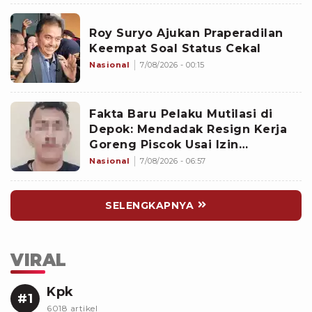
Roy Suryo Ajukan Praperadilan
Keempat Soal Status Cekal
Nasional
7/08/2026 - 00:15
Fakta Baru Pelaku Mutilasi di
Depok: Mendadak Resign Kerja
Goreng Piscok Usai Izin
Interview di Mal
Nasional
7/08/2026 - 06:57
SELENGKAPNYA
VIRAL
Kpk
#1
6018 artikel