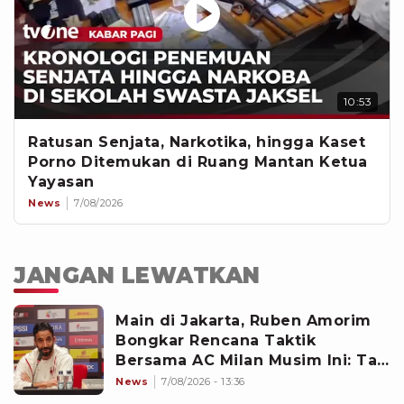
10:53
Ratusan Senjata, Narkotika, hingga Kaset
Porno Ditemukan di Ruang Mantan Ketua
Yayasan
News
7/08/2026
JANGAN LEWATKAN
Main di Jakarta, Ruben Amorim
Bongkar Rencana Taktik
Bersama AC Milan Musim Ini: Tak
Sama seperti di Manchester
News
7/08/2026 - 13:36
United