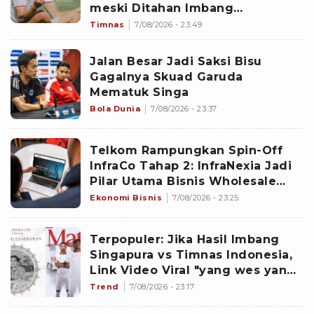
meski Ditahan Imbang
Singapura?
Timnas
7/08/2026 - 23:49
Jalan Besar Jadi Saksi Bisu
Gagalnya Skuad Garuda
Mematuk Singa
Bola Dunia
7/08/2026 - 23:37
Telkom Rampungkan Spin-Off
InfraCo Tahap 2: InfraNexia Jadi
Pilar Utama Bisnis Wholesale
Connectivity
Ekonomi Bisnis
7/08/2026 - 23:25
Terpopuler: Jika Hasil Imbang
Singapura vs Timnas Indonesia,
Link Video Viral "yang wes yang",
hingga Dokter dan Nakes
Trend
7/08/2026 - 23:17
Penghujat Yurizal