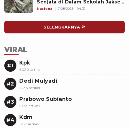
Senjata di Dalam Sekolah Jaksel
Sejak 2020
Nasional
7/08/2026 - 04:32
SELENGKAPNYA
VIRAL
Kpk
#1
6020 artikel
Dedi Mulyadi
#2
2235 artikel
Prabowo Subianto
#3
6198 artikel
Kdm
#4
1257 artikel