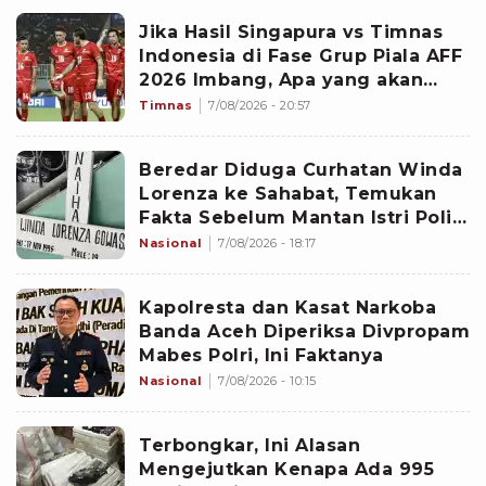
Jika Hasil Singapura vs Timnas
Indonesia di Fase Grup Piala AFF
2026 Imbang, Apa yang akan
Terjadi?
Timnas
7/08/2026 - 20:57
Beredar Diduga Curhatan Winda
Lorenza ke Sahabat, Temukan
Fakta Sebelum Mantan Istri Polisi
di Medan Tewas
Nasional
7/08/2026 - 18:17
Kapolresta dan Kasat Narkoba
Banda Aceh Diperiksa Divpropam
Mabes Polri, Ini Faktanya
Nasional
7/08/2026 - 10:15
Terbongkar, Ini Alasan
Mengejutkan Kenapa Ada 995