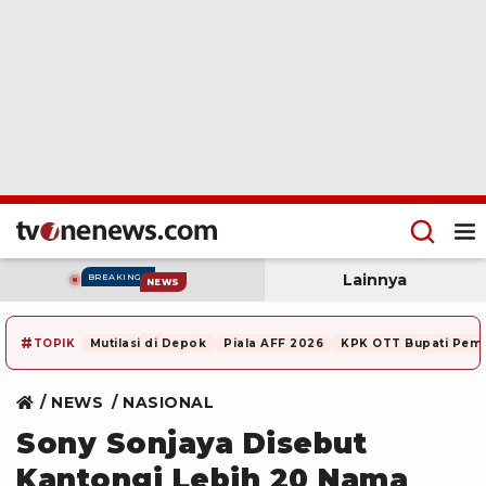
Lainnya
BREAKING
NEWS
#
TOPIK
Mutilasi di Depok
Piala AFF 2026
KPK OTT Bupati Pem
NEWS
NASIONAL
Sony Sonjaya Disebut
Kantongi Lebih 20 Nama