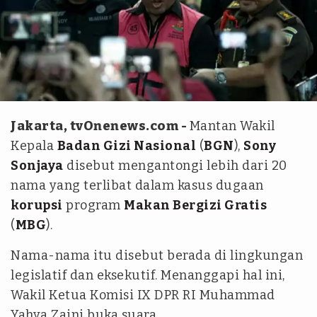
tim tvOnenews - Julio
Jakarta, tvOnenews.com -
Mantan Wakil
Kepala
Badan Gizi Nasional
(
BGN
),
Sony
Sonjaya
disebut mengantongi lebih dari 20
nama yang terlibat dalam kasus dugaan
korupsi
program
Makan Bergizi Gratis
(
MBG
).
Nama-nama itu disebut berada di lingkungan
legislatif dan eksekutif. Menanggapi hal ini,
Wakil Ketua Komisi IX DPR RI Muhammad
Yahya Zaini buka suara.