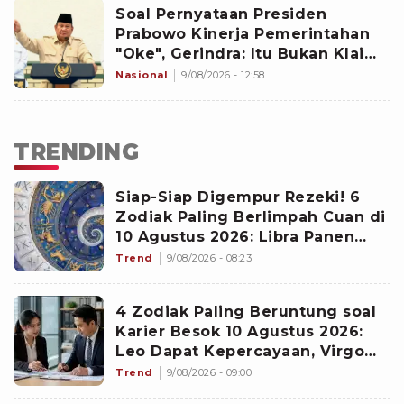
Soal Pernyataan Presiden
Prabowo Kinerja Pemerintahan
"Oke", Gerindra: Itu Bukan Klaim
Sepihak!
Nasional
9/08/2026 - 12:58
TRENDING
Siap-Siap Digempur Rezeki! 6
Zodiak Paling Berlimpah Cuan di
10 Agustus 2026: Libra Panen
Proyek Emas
Trend
9/08/2026 - 08:23
4 Zodiak Paling Beruntung soal
Karier Besok 10 Agustus 2026:
Leo Dapat Kepercayaan, Virgo
Makin Diperhitungkan
Trend
9/08/2026 - 09:00