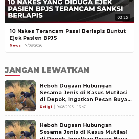
03:25
10 Nakes Terancam Pasal Berlapis Buntut
Ejek Pasien BPJS
News
7/08/2026
JANGAN LEWATKAN
Heboh Dugaan Hubungan
Sesama Jenis di Kasus Mutilasi
di Depok, Ingatkan Pesan Buya
Yahya soal Taubat
Religi
9/08/2026 - 13:47
Heboh Dugaan Hubungan
Sesama Jenis di Kasus Mutilasi
di Depok, Ingatkan Pesan Buya