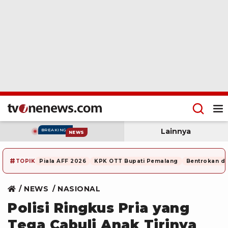
Lainnya
BREAKING
NEWS
#
TOPIK
Piala AFF 2026
KPK OTT Bupati Pemalang
Bentrokan di
NEWS
NASIONAL
Polisi Ringkus Pria yang
Tega Cabuli Anak Tirinya