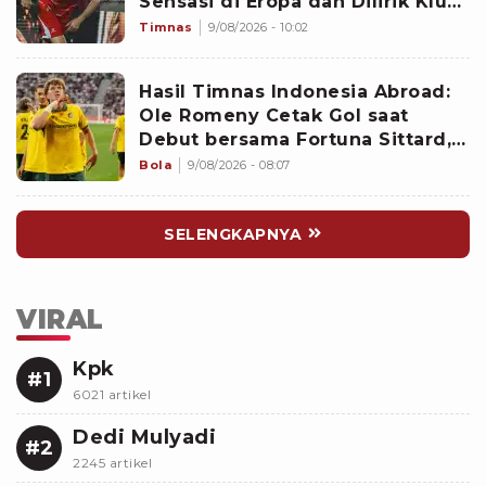
Sensasi di Eropa dan Dilirik Klub
Kasta Teratas
Timnas
9/08/2026 - 10:02
Hasil Timnas Indonesia Abroad:
Ole Romeny Cetak Gol saat
Debut bersama Fortuna Sittard,
Justin Hubner Main Penuh
Bola
9/08/2026 - 08:07
SELENGKAPNYA
VIRAL
Kpk
#1
6021 artikel
Dedi Mulyadi
#2
2245 artikel