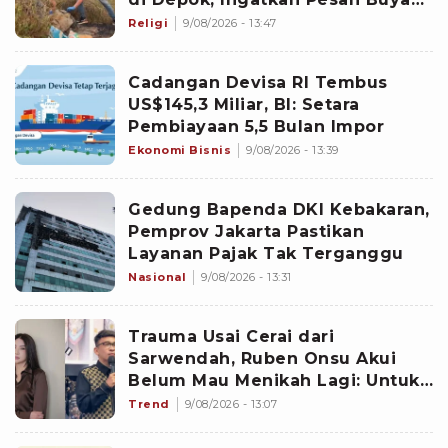
Yahya soal Taubat
Religi
9/08/2026 - 13:47
Cadangan Devisa RI Tembus
US$145,3 Miliar, BI: Setara
Pembiayaan 5,5 Bulan Impor
Ekonomi Bisnis
9/08/2026 - 13:39
Gedung Bapenda DKI Kebakaran,
Pemprov Jakarta Pastikan
Layanan Pajak Tak Terganggu
Nasional
9/08/2026 - 13:31
Trauma Usai Cerai dari
Sarwendah, Ruben Onsu Akui
Belum Mau Menikah Lagi: Untuk
Hati Belum
Trend
9/08/2026 - 13:07