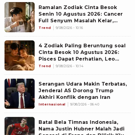
Ramalan Zodiak Cinta Besok
Senin 10 Agustus 2026: Cancer
Full Senyum Masalah Kelar,
Scorpio Awas Terprovokasi
Trend
9/08/2026 - 10:16
Kabar Burung di Awal Pekan
4 Zodiak Paling Beruntung soal
Cinta Besok 10 Agustus 2026:
Pisces Dapat Perhatian, Leo
Makin Dekat dengan Si Dia
Trend
9/08/2026 - 10:14
Serangan Udara Makin Terbatas,
Jenderal AS Dorong Trump
Akhiri Konflik dengan Iran
Internasional
9/08/2026 - 06:40
Batal Bela Timnas Indonesia,
Nama Justin Hubner Malah Jadi