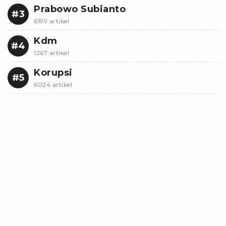
Prabowo Subianto
#3
6199 artikel
Kdm
#4
1267 artikel
Korupsi
#5
6024 artikel