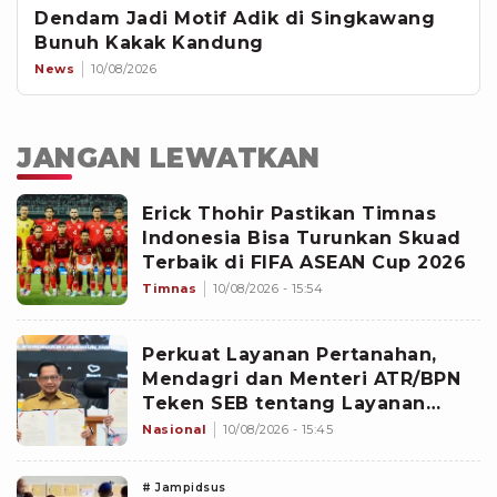
Dendam Jadi Motif Adik di Singkawang
Bunuh Kakak Kandung
News
10/08/2026
JANGAN LEWATKAN
Erick Thohir Pastikan Timnas
Indonesia Bisa Turunkan Skuad
Terbaik di FIFA ASEAN Cup 2026
Timnas
10/08/2026 - 15:54
Perkuat Layanan Pertanahan,
Mendagri dan Menteri ATR/BPN
Teken SEB tentang Layanan
BPHTB
Nasional
10/08/2026 - 15:45
# Jampidsus