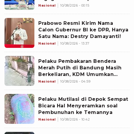
Gabungan di Perairan Natuna
Nasional
10/08/2026 - 00:15
Prabowo Resmi Kirim Nama
Calon Gubernur BI ke DPR, Hanya
Satu Nama: Destry Damayanti!
Nasional
10/08/2026 - 13:37
Pelaku Pembakaran Bendera
Merah Putih di Bandung Masih
Berkeliaran, KDM Umumkan
Sayembara Berhadiah
Nasional
10/08/2026 - 04:59
Pelaku Mutilasi di Depok Sempat
Bicara Hal Menyeramkan soal
Pembunuhan ke Temannya
Nasional
10/08/2026 - 10:42