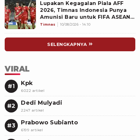
Lupakan Kegagalan Piala AFF
2026, Timnas Indonesia Punya
Amunisi Baru untuk FIFA ASEAN
Cup, Siapa?
Timnas
10/08/2026 - 14:10
SELENGKAPNYA
VIRAL
Kpk
#1
6022 artikel
Dedi Mulyadi
#2
2247 artikel
Prabowo Subianto
#3
6199 artikel