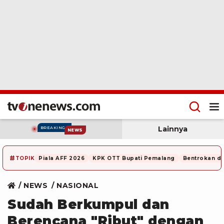
Lainnya
BREAKING
NEWS
#
TOPIK
Piala AFF 2026
KPK OTT Bupati Pemalang
Bentrokan di
NEWS
NASIONAL
Sudah Berkumpul dan
Berencana "Ribut" dengan