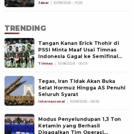
Jabar
10/08/2026 - 15:26
TRENDING
Tangan Kanan Erick Thohir di
PSSI Minta Maaf Usai Timnas
Indonesia Gagal ke Semifinal
Piala AFF 2026: Jangan Hujat
Timnas
10/08/2026 - 00:03
Pemain
Tegas, Iran Tidak Akan Buka
Selat Hormuz Hingga AS Penuhi
Seluruh Syarat
Internasional
10/08/2026 - 06:55
Modus Penyelundupan 1,3 Ton
Ketamin yang Berhasil
Digagalkan Tim Operasi