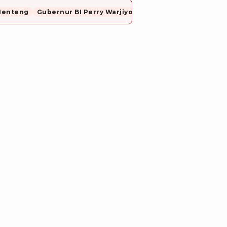
Menteng
Gubernur BI Perry Warjiyo Mundur