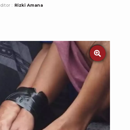
ditor :
Rizki Amana
