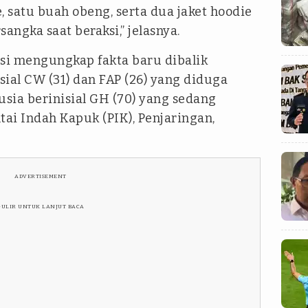
, satu buah obeng, serta dua jaket hoodie
angka saat beraksi,” jelasnya.
isi mengungkap fakta baru dibalik
ial CW (31) dan FAP (26) yang diduga
usia berinisial GH (70) yang sedang
tai Indah Kapuk (PIK), Penjaringan,
ADVERTISEMENT
GULIR UNTUK LANJUT BACA