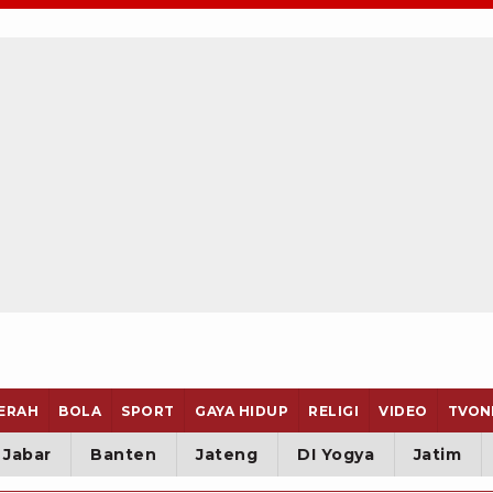
ERAH
BOLA
SPORT
GAYA HIDUP
RELIGI
VIDEO
TVON
Jabar
Banten
Jateng
DI Yogya
Jatim