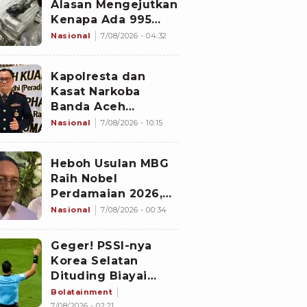
Alasan Mengejutkan
Kenapa Ada 995
Senjata di Dalam
Nasional
7/08/2026 - 04:32
Sekolah Jaksel
Sejak 2020
Kapolresta dan
Kasat Narkoba
Banda Aceh
Diperiksa
Nasional
7/08/2026 - 10:15
Divpropam Mabes
Polri, Ini Faktanya
Heboh Usulan MBG
Raih Nobel
Perdamaian 2026,
Istana Akhirnya
Nasional
7/08/2026 - 00:34
Buka Suara
Geger! PSSI-nya
Korea Selatan
Dituding Biayai
Hiburan Seks untuk
Bolatainment
Wasit Asing, KFA
7/08/2026 - 02:21