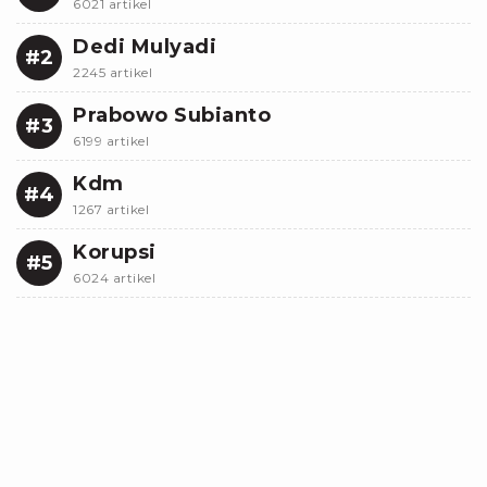
6021 artikel
Dedi Mulyadi
#2
2245 artikel
Prabowo Subianto
#3
6199 artikel
Kdm
#4
1267 artikel
Korupsi
#5
6024 artikel