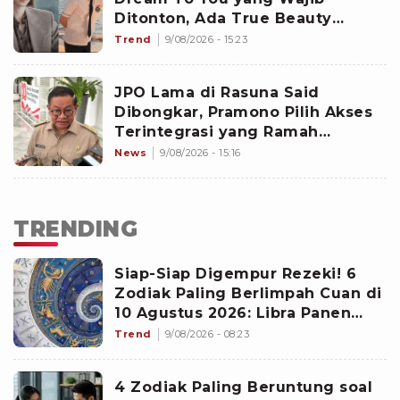
Ditonton, Ada True Beauty
hingga Family by Choice
Trend
9/08/2026 - 15:23
JPO Lama di Rasuna Said
Dibongkar, Pramono Pilih Akses
Terintegrasi yang Ramah
Disabilitas
News
9/08/2026 - 15:16
TRENDING
Siap-Siap Digempur Rezeki! 6
Zodiak Paling Berlimpah Cuan di
10 Agustus 2026: Libra Panen
Proyek Emas
Trend
9/08/2026 - 08:23
4 Zodiak Paling Beruntung soal