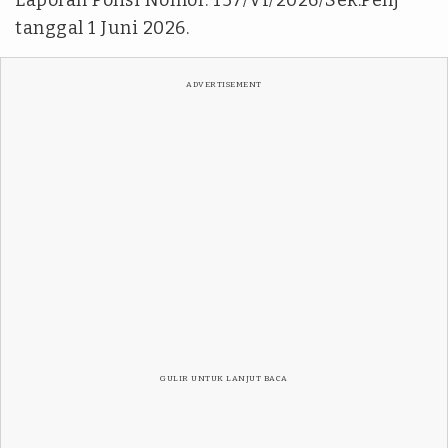
Laporan Polisi Nomor: 157/VI/2026/Sek.Penj
tanggal 1 Juni 2026.
ADVERTISEMENT
GULIR UNTUK LANJUT BACA