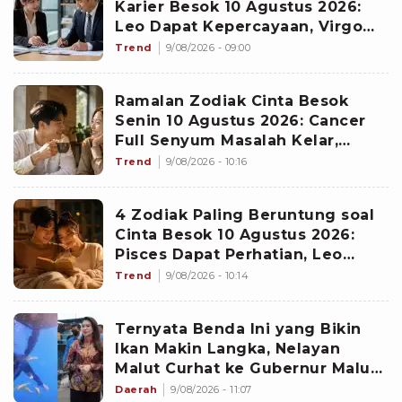
Karier Besok 10 Agustus 2026:
Leo Dapat Kepercayaan, Virgo
Makin Diperhitungkan
Trend
9/08/2026 - 09:00
Ramalan Zodiak Cinta Besok
Senin 10 Agustus 2026: Cancer
Full Senyum Masalah Kelar,
Scorpio Awas Terprovokasi
Trend
9/08/2026 - 10:16
Kabar Burung di Awal Pekan
4 Zodiak Paling Beruntung soal
Cinta Besok 10 Agustus 2026:
Pisces Dapat Perhatian, Leo
Makin Dekat dengan Si Dia
Trend
9/08/2026 - 10:14
Ternyata Benda Ini yang Bikin
Ikan Makin Langka, Nelayan
Malut Curhat ke Gubernur Malut
Sherly Tjoanda soal Rumpon
Daerah
9/08/2026 - 11:07