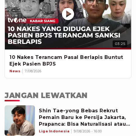
03:25
10 Nakes Terancam Pasal Berlapis Buntut
Ejek Pasien BPJS
News
7/08/2026
JANGAN LEWATKAN
‎Shin Tae-yong Bebas Rekrut
Pemain Baru ke Persija Jakarta,
Prapanca: Bisa Naturalisasi atau
Asing
Liga Indonesia
9/08/2026 - 16:00