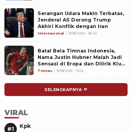
Ilegal
Serangan Udara Makin Terbatas,
Jenderal AS Dorong Trump
Akhiri Konflik dengan Iran
Internasional
9/08/2026 - 06:40
Batal Bela Timnas Indonesia,
Nama Justin Hubner Malah Jadi
Sensasi di Eropa dan Dilirik Klub
Kasta Teratas
Timnas
9/08/2026 - 10:02
SELENGKAPNYA
VIRAL
Kpk
#1