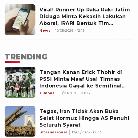
Viral! Runner Up Raka Raki Jatim
Diduga Minta Kekasih Lakukan
Aborsi, IRARI Bentuk Tim
Independen
News
10/08/2026 - 12:19
TRENDING
Tangan Kanan Erick Thohir di
PSSI Minta Maaf Usai Timnas
Indonesia Gagal ke Semifinal
Piala AFF 2026: Jangan Hujat
Timnas
10/08/2026 - 00:03
Pemain
Tegas, Iran Tidak Akan Buka
Selat Hormuz Hingga AS Penuhi
Seluruh Syarat
Internasional
10/08/2026 - 06:55