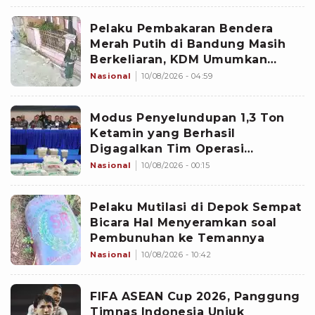
Pelaku Pembakaran Bendera
Merah Putih di Bandung Masih
Berkeliaran, KDM Umumkan
Sayembara Berhadiah
Nasional
10/08/2026 - 04:59
Modus Penyelundupan 1,3 Ton
Ketamin yang Berhasil
Digagalkan Tim Operasi
Gabungan di Perairan Natuna
Nasional
10/08/2026 - 00:15
Pelaku Mutilasi di Depok Sempat
Bicara Hal Menyeramkan soal
Pembunuhan ke Temannya
Nasional
10/08/2026 - 10:42
FIFA ASEAN Cup 2026, Panggung
Timnas Indonesia Unjuk