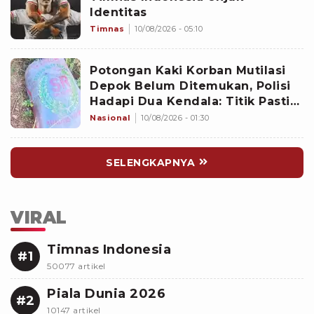
Identitas
Timnas
10/08/2026 - 05:10
Potongan Kaki Korban Mutilasi
Depok Belum Ditemukan, Polisi
Hadapi Dua Kendala: Titik Pasti
Tersangka Membuangnya dan
Nasional
10/08/2026 - 01:30
Aliran Air
SELENGKAPNYA
VIRAL
Timnas Indonesia
#1
50077 artikel
Piala Dunia 2026
#2
10147 artikel