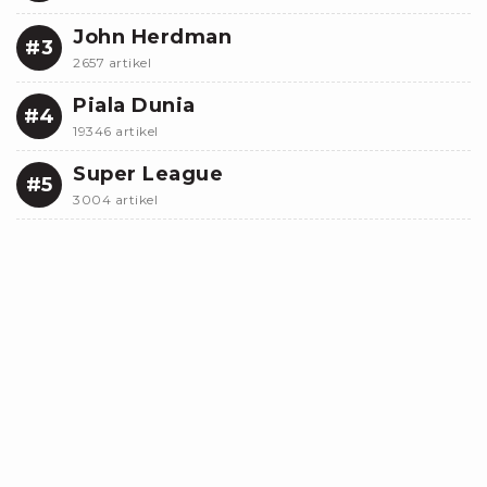
John Herdman
#3
2657 artikel
Piala Dunia
#4
19346 artikel
Super League
#5
3004 artikel