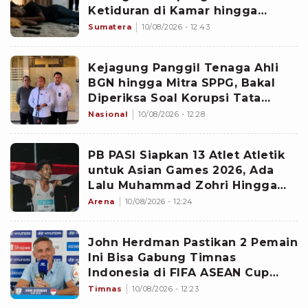
Ketiduran di Kamar hingga
Dikepung Warga
Sumatera
10/08/2026 - 12:43
Kejagung Panggil Tenaga Ahli
BGN hingga Mitra SPPG, Bakal
Diperiksa Soal Korupsi Tata
Kelola MBG
Nasional
10/08/2026 - 12:28
PB PASI Siapkan 13 Atlet Atletik
untuk Asian Games 2026, Ada
Lalu Muhammad Zohri Hingga
Robi Syianturi
Arena
10/08/2026 - 12:24
John Herdman Pastikan 2 Pemain
Ini Bisa Gabung Timnas
Indonesia di FIFA ASEAN Cup
2026
Timnas
10/08/2026 - 12:23