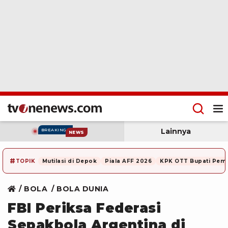
Lainnya
BREAKING
NEWS
#
TOPIK
Mutilasi di Depok
Piala AFF 2026
KPK OTT Bupati Pem
BOLA
BOLA DUNIA
FBI Periksa Federasi
Sepakbola Argentina di