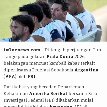
IMAGN IMAGES via Reuters/Denny Medley TPX IMAGES
OF THE DAY
tvOnenews.com
- Di tengah perjuangan Tim
Tango pada gelaran
Piala Dunia
2026,
belakangan mencuat kembali kabar terkait
diperiksanya Federasi Sepakbola
Argentina
(
AFA
) oleh
FBI
.
Dari kabar yang beredar, Departemen
Kehakiman
Amerika Serikat
bersama Biro
Investigasi Federal (FBI) dikabarkan mulai