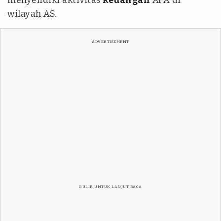
menyelidiki aktivitas
keuangan
AFA di
wilayah AS.
ADVERTISEMENT
GULIR UNTUK LANJUT BACA