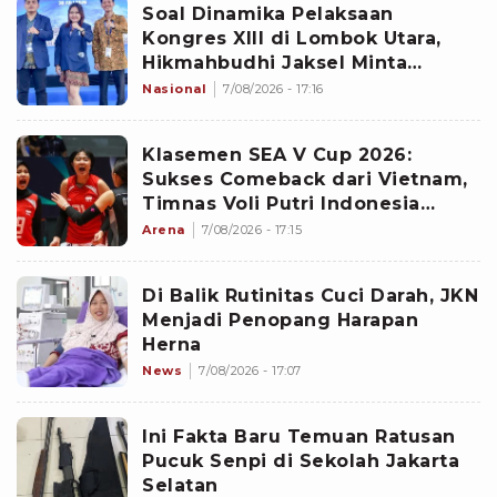
Soal Dinamika Pelaksaan
Kongres XIII di Lombok Utara,
Hikmahbudhi Jaksel Minta
Perkuat Konsolidasi dan Pererat
Nasional
7/08/2026 - 17:16
Persaudaraan
Klasemen SEA V Cup 2026:
Sukses Comeback dari Vietnam,
Timnas Voli Putri Indonesia
Langsung Bertengger di Puncak
Arena
7/08/2026 - 17:15
Di Balik Rutinitas Cuci Darah, JKN
Menjadi Penopang Harapan
Herna
News
7/08/2026 - 17:07
Ini Fakta Baru Temuan Ratusan
Pucuk Senpi di Sekolah Jakarta
Selatan