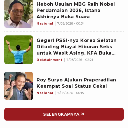
Heboh Usulan MBG Raih Nobel
Perdamaian 2026, Istana
Akhirnya Buka Suara
Nasional
7/08/2026 - 00:34
Geger! PSSI-nya Korea Selatan
Dituding Biayai Hiburan Seks
untuk Wasit Asing, KFA Buka
Suara
Bolatainment
7/08/2026 - 02:21
Roy Suryo Ajukan Praperadilan
Keempat Soal Status Cekal
Nasional
7/08/2026 - 00:15
SELENGKAPNYA