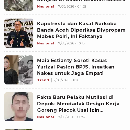
Sejak 2020
Nasional
7/08/2026 - 04:32
Kapolresta dan Kasat Narkoba
Banda Aceh Diperiksa Divpropam
Mabes Polri, Ini Faktanya
Nasional
7/08/2026 - 10:15
Maia Estianty Soroti Kasus
Yurizal Pasien BPJS, Ingatkan
Nakes untuk Jaga Empati
Trend
7/08/2026 - 11:10
Fakta Baru Pelaku Mutilasi di
Depok: Mendadak Resign Kerja
Goreng Piscok Usai Izin
Interview di Mal
Nasional
7/08/2026 - 06:57