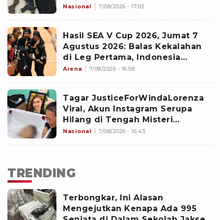
Nasional
7/08/2026 - 17:03
Hasil SEA V Cup 2026, Jumat 7
Agustus 2026: Balas Kekalahan
di Leg Pertama, Indonesia
Comeback Taklukan Vietnam
Arena
7/08/2026 - 16:58
Tagar JusticeForWindaLorenza
Viral, Akun Instagram Serupa
Hilang di Tengah Misteri
Kematian Mantan Istri Polisi di
Nasional
7/08/2026 - 16:43
Medan
TRENDING
Terbongkar, Ini Alasan
Mengejutkan Kenapa Ada 995
Senjata di Dalam Sekolah Jaksel