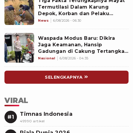
Tiga Fakta Terungkapnya Mayat
Termutilasi Dalam Karung
Depok, Korban dan Pelaku
Berkenalan di Media Sosial
News
6/08/2026 - 06:30
Waspada Modus Baru: Dikira
Jaga Keamanan, Hansip
Gadungan di Cakung Tertangkap
Basah Curi Motor
Nasional
6/08/2026 - 04:35
SELENGKAPNYA
VIRAL
Timnas Indonesia
#1
49990 artikel
Piala Dunia 2026