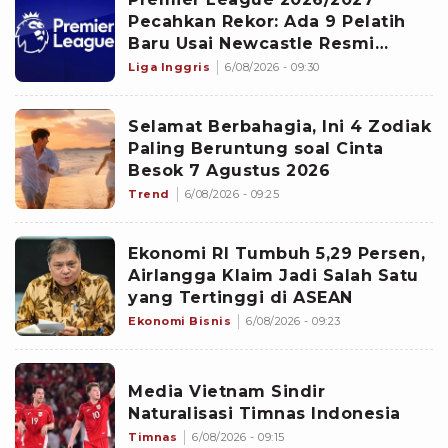
Pecahkan Rekor: Ada 9 Pelatih
Baru Usai Newcastle Resmi
Tunjuk Matthias Jaissle
Liga Inggris
6/08/2026 - 09:30
Selamat Berbahagia, Ini 4 Zodiak
Paling Beruntung soal Cinta
Besok 7 Agustus 2026
Trend
6/08/2026 - 09:25
Ekonomi RI Tumbuh 5,29 Persen,
Airlangga Klaim Jadi Salah Satu
yang Tertinggi di ASEAN
Ekonomi Bisnis
6/08/2026 - 09:23
Media Vietnam Sindir
Naturalisasi Timnas Indonesia
Timnas
6/08/2026 - 09:15