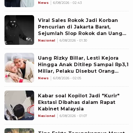
Inara Rusli?
News
6/08/2026 - 02:43
Viral Sales Rokok Jadi Korban
Pencurian di Jakarta Barat,
Sejumlah Slop Rokok dan Uang
Setoran Raib
Nasional
6/08/2026 - 01:30
Uang Rizky Billar, Lesti Kejora
Hingga Anak Ditilep Sampai Rp3,1
Miliar, Pelaku Disebut Orang
Terdekat
News
6/08/2026 - 02:05
Kabar soal Kopilot Jadi "Kurir"
Ekstasi Dibahas dalam Rapat
Kabinet Malaysia
Nasional
6/08/2026 - 01:07