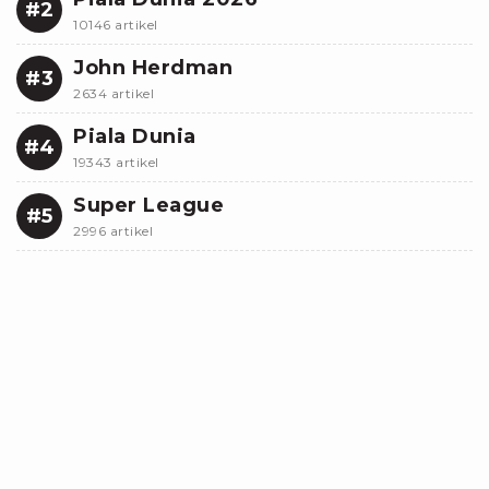
#2
10146 artikel
John Herdman
#3
2634 artikel
Piala Dunia
#4
19343 artikel
Super League
#5
2996 artikel