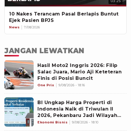
03:25
10 Nakes Terancam Pasal Berlapis Buntut
Ejek Pasien BPJS
News
7/08/2026
JANGAN LEWATKAN
Hasil Moto2 Inggris 2026: Filip
Salac Juara, Mario Aji Keteteran
Finis di Posisi Buncit
One Prix
9/08/2026 - 18:16
BI Ungkap Harga Properti di
Indonesia Naik di Triwulan II
2026, Pekanbaru Jadi Wilayah
Paling Mencolok
Ekonomi Bisnis
9/08/2026 - 18:10