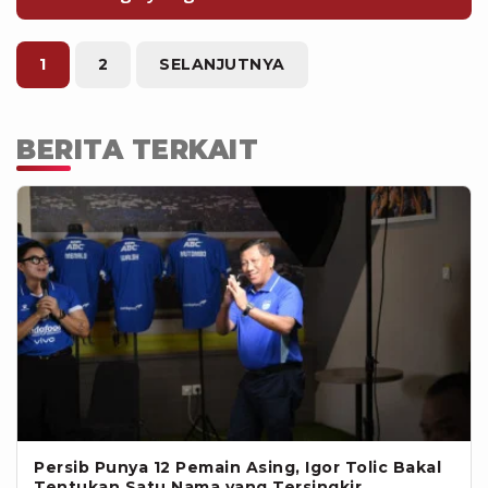
terbukti bersalah adalah fasilitas
layanan darurat sebagai antisipasi
kericuhan pada suporter lain yang
1
2
SELANJUTNYA
ingin menyelamatkan diri.
BERITA TERKAIT
Persib Punya 12 Pemain Asing, Igor Tolic Bakal
Tentukan Satu Nama yang Tersingkir