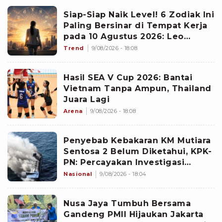
Siap-Siap Naik Level! 6 Zodiak Ini
Paling Bersinar di Tempat Kerja
pada 10 Agustus 2026: Leo
Emban Peran Penting
Trend
9/08/2026 - 18:08
Hasil SEA V Cup 2026: Bantai
Vietnam Tanpa Ampun, Thailand
Juara Lagi
Arena
9/08/2026 - 18:08
Penyebab Kebakaran KM Mutiara
Sentosa 2 Belum Diketahui, KPK-
PN: Percayakan Investigasi
kepada KNKT
Nasional
9/08/2026 - 18:04
Nusa Jaya Tumbuh Bersama
Gandeng PMII Hijaukan Jakarta