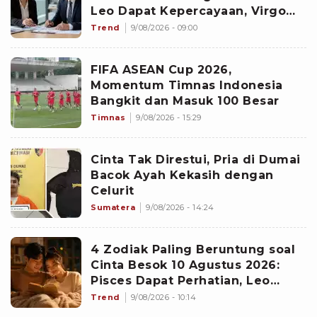
Leo Dapat Kepercayaan, Virgo
Makin Diperhitungkan
Trend
9/08/2026 - 09:00
FIFA ASEAN Cup 2026,
Momentum Timnas Indonesia
Bangkit dan Masuk 100 Besar
Timnas
9/08/2026 - 15:29
Cinta Tak Direstui, Pria di Dumai
Bacok Ayah Kekasih dengan
Celurit
Sumatera
9/08/2026 - 14:24
4 Zodiak Paling Beruntung soal
Cinta Besok 10 Agustus 2026:
Pisces Dapat Perhatian, Leo
Makin Dekat dengan Si Dia
Trend
9/08/2026 - 10:14