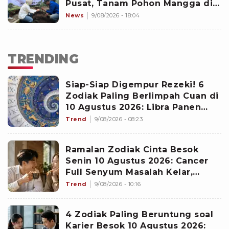
Pusat, Tanam Pohon Mangga di
Mangga Dua
News
9/08/2026 - 18:04
TRENDING
Siap-Siap Digempur Rezeki! 6
Zodiak Paling Berlimpah Cuan di
10 Agustus 2026: Libra Panen
Proyek Emas
Trend
9/08/2026 - 08:23
Ramalan Zodiak Cinta Besok
Senin 10 Agustus 2026: Cancer
Full Senyum Masalah Kelar,
Scorpio Awas Terprovokasi
Trend
9/08/2026 - 10:16
Kabar Burung di Awal Pekan
4 Zodiak Paling Beruntung soal
Karier Besok 10 Agustus 2026: