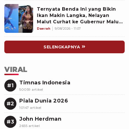
Ternyata Benda Ini yang Bikin
Ikan Makin Langka, Nelayan
Malut Curhat ke Gubernur Malut
Sherly Tjoanda soal Rumpon
Daerah
9/08/2026 - 11:07
Ilegal
SELENGKAPNYA
VIRAL
Timnas Indonesia
#1
50059 artikel
Piala Dunia 2026
#2
10147 artikel
John Herdman
#3
2655 artikel