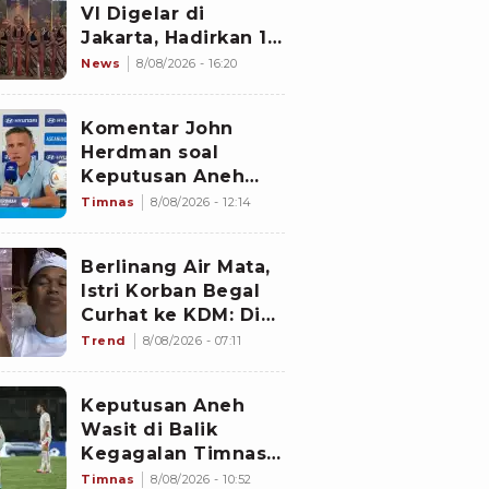
VI Digelar di
Jakarta, Hadirkan 16
Kelompok Tari dari
News
8/08/2026 - 16:20
Berbagai Daerah
Komentar John
Herdman soal
Keputusan Aneh
Wasit Laga Timnas
Timnas
8/08/2026 - 12:14
Indonesia vs
Singapura di Piala
Berlinang Air Mata,
AFF 2026: Percuma
Istri Korban Begal
Bahas Itu
Curhat ke KDM: Dia
Abis Shalat Tahajud
Trend
8/08/2026 - 07:11
Keputusan Aneh
Wasit di Balik
Kegagalan Timnas
Indonesia Lolos
Timnas
8/08/2026 - 10:52