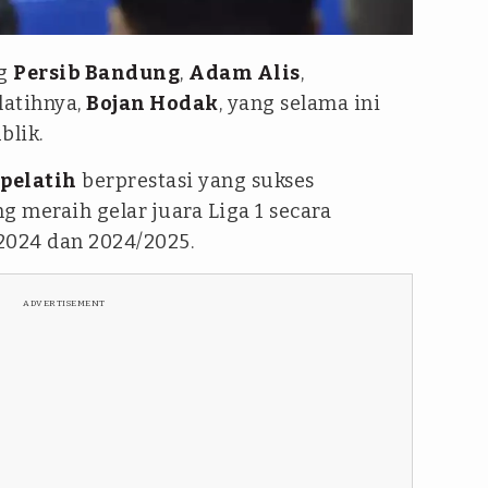
ng
Persib Bandung
,
Adam Alis
,
latihnya,
Bojan Hodak
, yang selama ini
blik.
pelatih
berprestasi yang sukses
 meraih gelar juara Liga 1 secara
024 dan 2024/2025.
ADVERTISEMENT