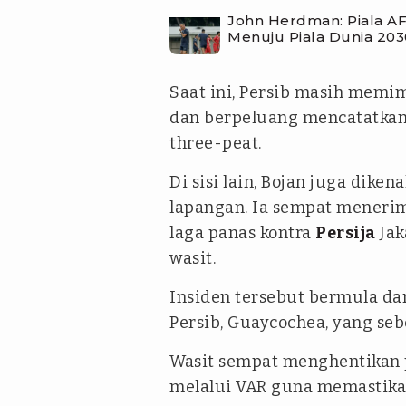
John Herdman: Piala A
Menuju Piala Dunia 203
Saat ini, Persib masih mem
dan berpeluang mencatatkan 
three-peat.
Di sisi lain, Bojan juga diken
lapangan. Ia sempat meneri
laga panas kontra
Persija
Jak
wasit.
Insiden tersebut bermula da
Persib, Guaycochea, yang se
Wasit sempat menghentikan 
melalui VAR guna memastikan