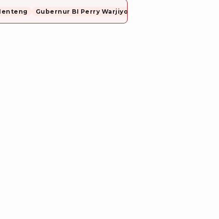
Menteng
Gubernur BI Perry Warjiyo Mundur