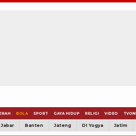
ERAH
BOLA
SPORT
GAYA HIDUP
RELIGI
VIDEO
TVON
Jabar
Banten
Jateng
DI Yogya
Jatim