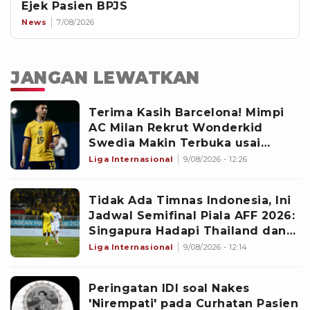
Ejek Pasien BPJS
News
7/08/2026
JANGAN LEWATKAN
Terima Kasih Barcelona! Mimpi
AC Milan Rekrut Wonderkid
Swedia Makin Terbuka usai
Blaugrana Kasih Lampu Hijau
Liga Internasional
9/08/2026 - 12:26
Tidak Ada Timnas Indonesia, Ini
Jadwal Semifinal Piala AFF 2026:
Singapura Hadapi Thailand dan
Malaysia Jumpa Vietnam
Liga Internasional
9/08/2026 - 12:14
Peringatan IDI soal Nakes
'Nirempati' pada Curhatan Pasien