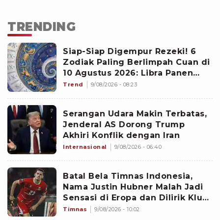
TRENDING
Siap-Siap Digempur Rezeki! 6
Zodiak Paling Berlimpah Cuan di
10 Agustus 2026: Libra Panen
Proyek Emas
Trend
9/08/2026 - 08:23
Serangan Udara Makin Terbatas,
Jenderal AS Dorong Trump
Akhiri Konflik dengan Iran
Internasional
9/08/2026 - 06:40
Batal Bela Timnas Indonesia,
Nama Justin Hubner Malah Jadi
Sensasi di Eropa dan Dilirik Klub
Kasta Teratas
Timnas
9/08/2026 - 10:02