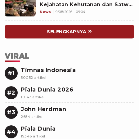
Kejahatan Kehutanan dan Satwa
Liar
News
9/08/2026 - 09:04
SELENGKAPNYA
VIRAL
Timnas Indonesia
#1
50052 artikel
Piala Dunia 2026
#2
10147 artikel
John Herdman
#3
2654 artikel
Piala Dunia
#4
19346 artikel