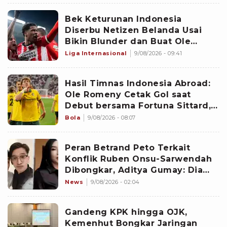
Bek Keturunan Indonesia
Diserbu Netizen Belanda Usai
Bikin Blunder dan Buat Ole
Romeny Cetak Gol Debut di
Liga Internasional
9/08/2026 - 09:41
Eredivisie: Sangat Buruk!
Hasil Timnas Indonesia Abroad:
Ole Romeny Cetak Gol saat
Debut bersama Fortuna Sittard,
Justin Hubner Main Penuh
Bola
9/08/2026 - 08:07
Peran Betrand Peto Terkait
Konflik Ruben Onsu-Sarwendah
Dibongkar, Aditya Gumay: Dia
Pemegang Kartu
News
9/08/2026 - 02:04
Gandeng KPK hingga OJK,
Kemenhut Bongkar Jaringan