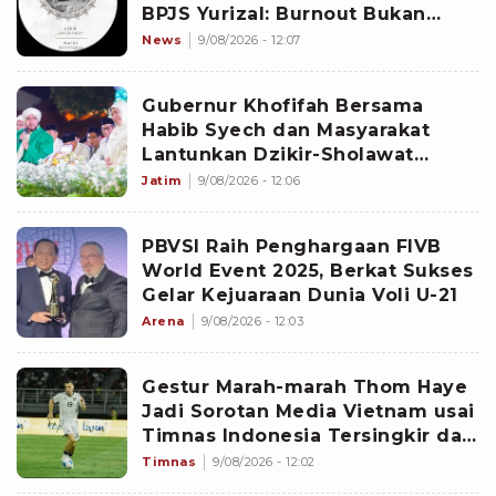
BPJS Yurizal: Burnout Bukan
Alasan
News
9/08/2026 - 12:07
Gubernur Khofifah Bersama
Habib Syech dan Masyarakat
Lantunkan Dzikir-Sholawat
Sambut HUT Ke-81 RI di Grahadi
Jatim
9/08/2026 - 12:06
PBVSI Raih Penghargaan FIVB
World Event 2025, Berkat Sukses
Gelar Kejuaraan Dunia Voli U-21
Arena
9/08/2026 - 12:03
Gestur Marah-marah Thom Haye
Jadi Sorotan Media Vietnam usai
Timnas Indonesia Tersingkir dari
Piala AFF 2026: Dia Kehilangan
Timnas
9/08/2026 - 12:02
Kendali