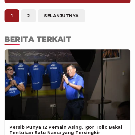
Pandeynuwu, Leo Guntara, Valdeci
Moreira Da Silva, Salim Akbar Tuharea,
Samuel Gideon Balinsa, Jayus Hariono,
1
2
SELANJUTNYA
Dwiki Mardiyanto, Dedik Setiawan,
Dendy Santoso, Hansamu Yama
Pranata, Bayu Setiawan, Gustavo Franca
BERITA TERKAIT
Amadio.
Persib Punya 12 Pemain Asing, Igor Tolic Bakal
Tentukan Satu Nama yang Tersingkir