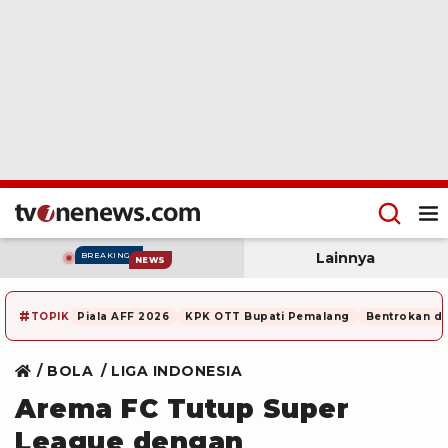
Lainnya
BREAKING
NEWS
#
TOPIK
Piala AFF 2026
KPK OTT Bupati Pemalang
Bentrokan di
BOLA
LIGA INDONESIA
Arema FC Tutup Super
League dengan