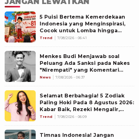
JANGAN LEWATKAN
5 Puisi Bertema Kemerdekaan
Indonesia yang Menginspirasi,
Cocok untuk Lomba hingga
Upacara HUT ke-81 RI
Trend
7/08/2026 - 06:41
Menkes Budi Menjawab soal
Peluang Ada Sanksi pada Nakes
"Nirempati" yang Komentari
Curhatan Pasien BPJS Yurizal
News
7/08/2026 - 06:37
Selamat Berbahagia! 5 Zodiak
Paling Hoki Pada 8 Agustus 2026:
Kabar Baik, Rezeki Mengalir,
Peluang Baru Berdatangan
Trend
7/08/2026 - 06:09
Timnas Indonesia! Jangan