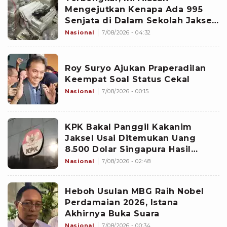
Mengejutkan Kenapa Ada 995
Senjata di Dalam Sekolah Jaksel
Sejak 2020
Nasional
7/08/2026 - 04:32
Roy Suryo Ajukan Praperadilan
Keempat Soal Status Cekal
Nasional
7/08/2026 - 00:15
KPK Bakal Panggil Kakanim
Jaksel Usai Ditemukan Uang
8.500 Dolar Singapura Hasil
Penggeledahan
Nasional
7/08/2026 - 02:48
Heboh Usulan MBG Raih Nobel
Perdamaian 2026, Istana
Akhirnya Buka Suara
Nasional
7/08/2026 - 00:34