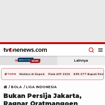
Lainnya
BREAKING
NEWS
#
TOPIK
Mutilasi di Depok
Piala AFF 2026
KPK OTT Bupati Pem
BOLA
LIGA INDONESIA
Bukan Persija Jakarta,
Ragnar Oratmangoen