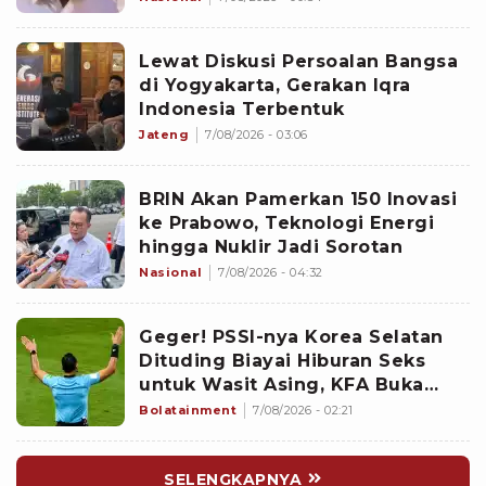
Lewat Diskusi Persoalan Bangsa
di Yogyakarta, Gerakan Iqra
Indonesia Terbentuk
Jateng
7/08/2026 - 03:06
BRIN Akan Pamerkan 150 Inovasi
ke Prabowo, Teknologi Energi
hingga Nuklir Jadi Sorotan
Nasional
7/08/2026 - 04:32
Geger! PSSI-nya Korea Selatan
Dituding Biayai Hiburan Seks
untuk Wasit Asing, KFA Buka
Suara
Bolatainment
7/08/2026 - 02:21
SELENGKAPNYA