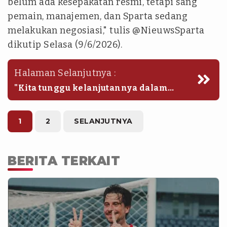
belum ada kesepakatan resmi, tetapi sang
pemain, manajemen, dan Sparta sedang
melakukan negosiasi," tulis @NieuwsSparta
dikutip Selasa (9/6/2026).
Halaman Selanjutnya :
"Kita tunggu kelanjutannya dalam
beberapa hari ke depan," lanjut medis
Belanda tersebut.
1
2
SELANJUTNYA
BERITA TERKAIT