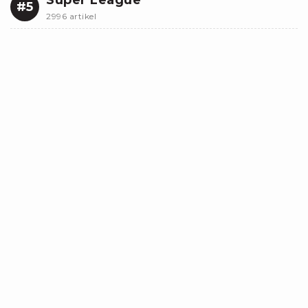
#5
2996 artikel