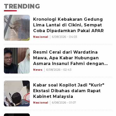
TRENDING
Kronologi Kebakaran Gedung
Lima Lantai di Cikini, Sempat
Coba Dipadamkan Pakai APAR
Nasional
6/08/2026 - 04:03
Resmi Cerai dari Wardatina
Mawa, Apa Kabar Hubungan
Asmara Insanul Fahmi dengan
Inara Rusli?
News
6/08/2026 - 02:43
Kabar soal Kopilot Jadi "Kurir"
Ekstasi Dibahas dalam Rapat
Kabinet Malaysia
Nasional
6/08/2026 - 01:07