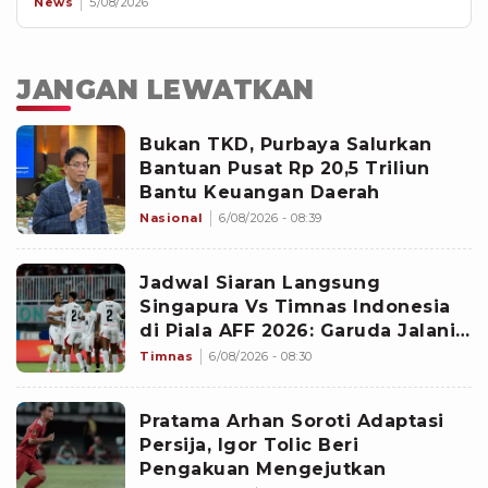
News
5/08/2026
JANGAN LEWATKAN
Bukan TKD, Purbaya Salurkan
Bantuan Pusat Rp 20,5 Triliun
Bantu Keuangan Daerah
Nasional
6/08/2026 - 08:39
Jadwal Siaran Langsung
Singapura Vs Timnas Indonesia
di Piala AFF 2026: Garuda Jalani
Laga Hidup-Mati
Timnas
6/08/2026 - 08:30
Pratama Arhan Soroti Adaptasi
Persija, Igor Tolic Beri
Pengakuan Mengejutkan