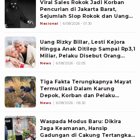
Viral Sales Rokok Jadi Korban
Pencurian di Jakarta Barat,
Sejumlah Slop Rokok dan Uang
Setoran Raib
Nasional
6/08/2026 - 01:30
Uang Rizky Billar, Lesti Kejora
Hingga Anak Ditilep Sampai Rp3,1
Miliar, Pelaku Disebut Orang
Terdekat
News
6/08/2026 - 02:05
Tiga Fakta Terungkapnya Mayat
Termutilasi Dalam Karung
Depok, Korban dan Pelaku
Berkenalan di Media Sosial
News
6/08/2026 - 06:30
Waspada Modus Baru: Dikira
Jaga Keamanan, Hansip
Gadungan di Cakung Tertangkap