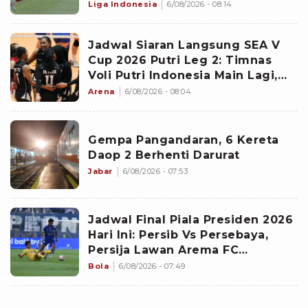
Liga Indonesia
6/08/2026 - 08:14
Jadwal Siaran Langsung SEA V
Cup 2026 Putri Leg 2: Timnas
Voli Putri Indonesia Main Lagi,
Langsung Hadapi Vietnam
Arena
6/08/2026 - 08:04
Gempa Pangandaran, 6 Kereta
Daop 2 Berhenti Darurat
Jabar
6/08/2026 - 07:53
Jadwal Final Piala Presiden 2026
Hari Ini: Persib Vs Persebaya,
Persija Lawan Arema FC
Perebutan Juara Ketiga
Bola
6/08/2026 - 07:49