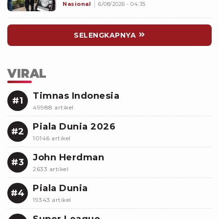
Basah Curi Motor
Nasional
6/08/2026 - 04:35
SELENGKAPNYA
VIRAL
Timnas Indonesia
#1
49988 artikel
Piala Dunia 2026
#2
10146 artikel
John Herdman
#3
2633 artikel
Piala Dunia
#4
19343 artikel
Super League