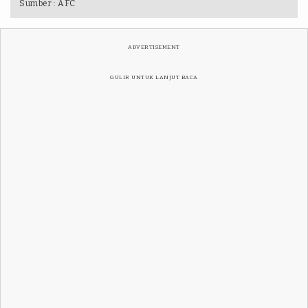
Sumber :
AFC
ADVERTISEMENT
GULIR UNTUK LANJUT BACA