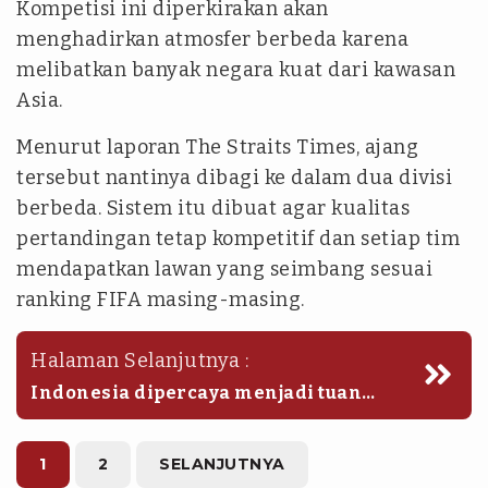
Kompetisi ini diperkirakan akan
menghadirkan atmosfer berbeda karena
melibatkan banyak negara kuat dari kawasan
Asia.
Menurut laporan The Straits Times, ajang
tersebut nantinya dibagi ke dalam dua divisi
berbeda. Sistem itu dibuat agar kualitas
pertandingan tetap kompetitif dan setiap tim
mendapatkan lawan yang seimbang sesuai
ranking FIFA masing-masing.
Halaman Selanjutnya :
Indonesia dipercaya menjadi tuan
rumah Divisi I yang dihuni negara-
negara dengan ranking terbaik.
Sementara itu, Hong Kong akan
1
2
SELANJUTNYA