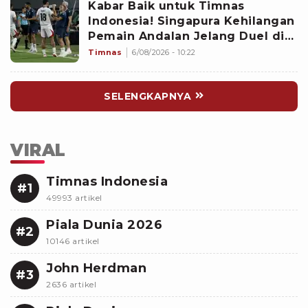
Kabar Baik untuk Timnas
Indonesia! Singapura Kehilangan
Pemain Andalan Jelang Duel di
Piala AFF 2026
Timnas
6/08/2026 - 10:22
SELENGKAPNYA
VIRAL
Timnas Indonesia
#1
49993 artikel
Piala Dunia 2026
#2
10146 artikel
John Herdman
#3
2636 artikel