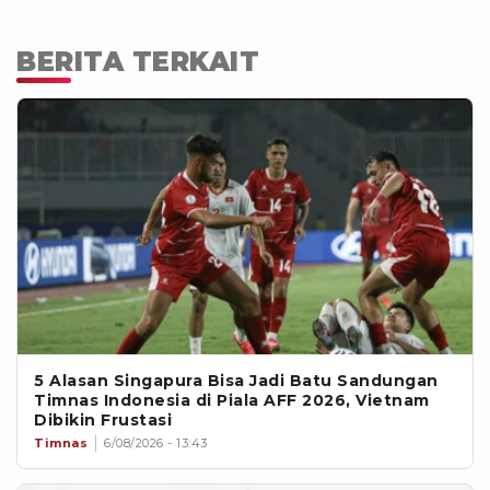
menggelar seluruh pertandingan
Divisi II sepanjang turnamen
berlangsung.
BERITA TERKAIT
5 Alasan Singapura Bisa Jadi Batu Sandungan
Timnas Indonesia di Piala AFF 2026, Vietnam
Dibikin Frustasi
Timnas
6/08/2026 - 13:43