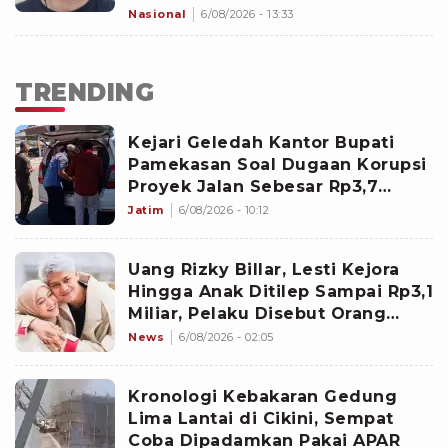
Nasional
6/08/2026 - 13:33
TRENDING
Kejari Geledah Kantor Bupati
Pamekasan Soal Dugaan Korupsi
Proyek Jalan Sebesar Rp3,7
Milliar
Jatim
6/08/2026 - 10:12
Uang Rizky Billar, Lesti Kejora
Hingga Anak Ditilep Sampai Rp3,1
Miliar, Pelaku Disebut Orang
Terdekat
News
6/08/2026 - 02:05
Kronologi Kebakaran Gedung
Lima Lantai di Cikini, Sempat
Coba Dipadamkan Pakai APAR