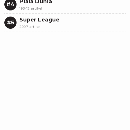
Piala Dunia
#4
19343 artikel
Super League
#5
2997 artikel