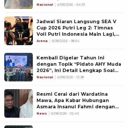
Nasional
6/08/2026 - 04:03
Jadwal Siaran Langsung SEA V
Cup 2026 Putri Leg 2: Timnas
Voli Putri Indonesia Main Lagi,
Langsung Hadapi Vietnam
Arena
6/08/2026 - 08:04
Kembali Digelar Tahun Ini
dengan Topik “Pidato AHY Muda
2026”, Ini Detail Lengkap Soal
Lomba Rakyat
Nasional
6/08/2026 - 12:38
Resmi Cerai dari Wardatina
Mawa, Apa Kabar Hubungan
Asmara Insanul Fahmi dengan
Inara Rusli?
News
6/08/2026 - 02:43