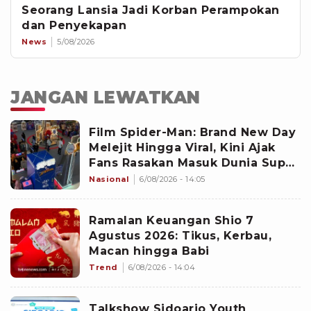
Seorang Lansia Jadi Korban Perampokan
dan Penyekapan
News
5/08/2026
JANGAN LEWATKAN
Film Spider-Man: Brand New Day
Melejit Hingga Viral, Kini Ajak
Fans Rasakan Masuk Dunia Super
Hero Lewat Exhibition
Nasional
6/08/2026 - 14:05
Ramalan Keuangan Shio 7
Agustus 2026: Tikus, Kerbau,
Macan hingga Babi
Trend
6/08/2026 - 14:04
Talkshow Sidoarjo Youth