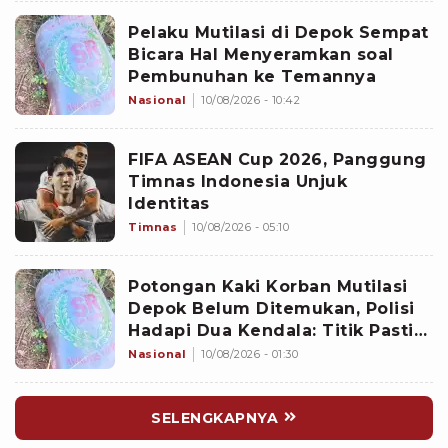
Pelaku Mutilasi di Depok Sempat
Bicara Hal Menyeramkan soal
Pembunuhan ke Temannya
Nasional
10/08/2026 - 10:42
FIFA ASEAN Cup 2026, Panggung
Timnas Indonesia Unjuk
Identitas
Timnas
10/08/2026 - 05:10
Potongan Kaki Korban Mutilasi
Depok Belum Ditemukan, Polisi
Hadapi Dua Kendala: Titik Pasti
Tersangka Membuangnya dan
Nasional
10/08/2026 - 01:30
Aliran Air
SELENGKAPNYA