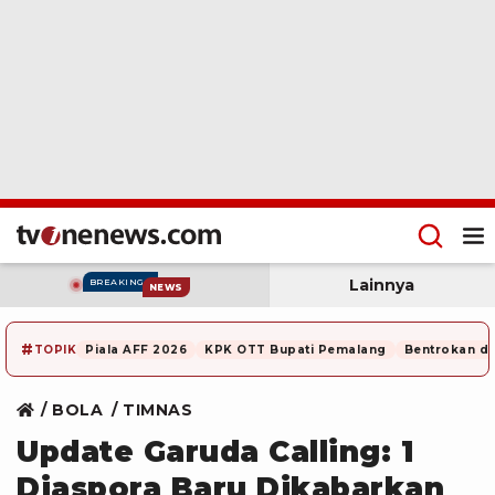
Lainnya
BREAKING
NEWS
#
TOPIK
Piala AFF 2026
KPK OTT Bupati Pemalang
Bentrokan di
BOLA
TIMNAS
Update Garuda Calling: 1
Diaspora Baru Dikabarkan