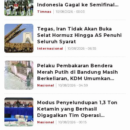
Indonesia Gagal ke Semifinal
Piala AFF 2026: Jangan Hujat
Timnas
10/08/2026 - 00:03
Pemain
Tegas, Iran Tidak Akan Buka
Selat Hormuz Hingga AS Penuhi
Seluruh Syarat
Internasional
10/08/2026 - 06:55
Pelaku Pembakaran Bendera
Merah Putih di Bandung Masih
Berkeliaran, KDM Umumkan
Sayembara Berhadiah
Nasional
10/08/2026 - 04:59
Modus Penyelundupan 1,3 Ton
Ketamin yang Berhasil
Digagalkan Tim Operasi
Gabungan di Perairan Natuna
Nasional
10/08/2026 - 00:15