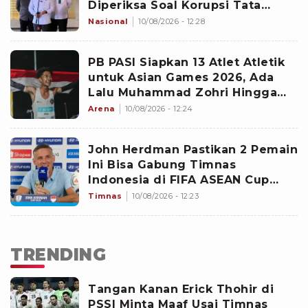
Diperiksa Soal Korupsi Tata
Kelola MBG
Nasional
10/08/2026 - 12:28
PB PASI Siapkan 13 Atlet Atletik
untuk Asian Games 2026, Ada
Lalu Muhammad Zohri Hingga
Robi Syianturi
Arena
10/08/2026 - 12:24
John Herdman Pastikan 2 Pemain
Ini Bisa Gabung Timnas
Indonesia di FIFA ASEAN Cup
2026
Timnas
10/08/2026 - 12:23
TRENDING
Tangan Kanan Erick Thohir di
PSSI Minta Maaf Usai Timnas