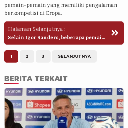
pemain-pemain yang memiliki pengalaman
berkompetisi di Eropa.
Halaman Selanjutnya :
Selain Igor Sanders, beberapa pemain
diaspora lain juga disebut masuk dalam
radar Timnas Indonesia U-20. Nama-
nama seperti Matthew Baker, Zinadein
1
2
3
SELANJUTNYA
Ardiansyah, Eizar Tanjung, hingga
Welber Jardim Halim dikabarkan ikut
dipanggil dalam agenda pemusatan
BERITA TERKAIT
latihan.