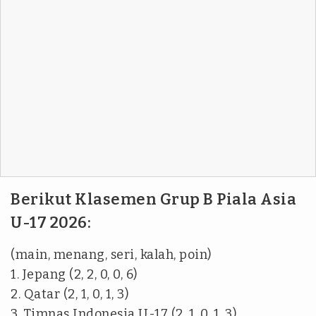
Berikut Klasemen Grup B Piala Asia
U-17 2026:
(main, menang, seri, kalah, poin)
1. Jepang (2, 2, 0, 0, 6)
2. Qatar (2, 1, 0, 1, 3)
3. Timnas Indonesia U-17 (2, 1, 0, 1, 3)