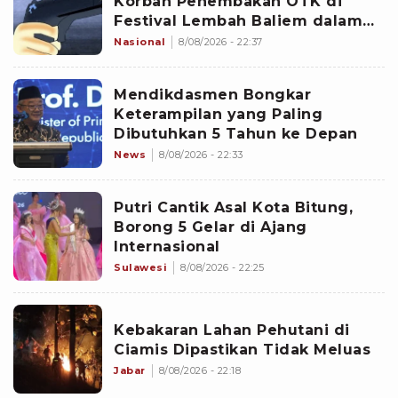
Korban Penembakan OTK di
Festival Lembah Baliem dalam
Keadaan Sadar
Nasional
8/08/2026 - 22:37
Mendikdasmen Bongkar
Keterampilan yang Paling
Dibutuhkan 5 Tahun ke Depan
News
8/08/2026 - 22:33
Putri Cantik Asal Kota Bitung,
Borong 5 Gelar di Ajang
Internasional
Sulawesi
8/08/2026 - 22:25
Kebakaran Lahan Pehutani di
Ciamis Dipastikan Tidak Meluas
Jabar
8/08/2026 - 22:18