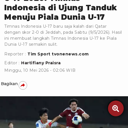
Indonesia di Ujung Tanduk
Menuju Piala Dunia U-17
Timnas Indonesia U-17 baru saja kalah dari Qatar
dengan skor 2-0 di Jeddah, pada Sabtu (9/5/2026). Hasil
ini membuat langkah Timnas Indonesia U-17 ke Piala
Dunia U-17 semakin sulit.
Reporter :
Tim Sport tvonenews.com
Editor :
Hartifiany Praisra
Minggu, 10 Mei 2026 - 02:06 WIB
Bagikan
