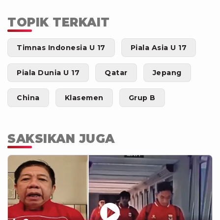
TOPIK TERKAIT
Timnas Indonesia U 17
Piala Asia U 17
Piala Dunia U 17
Qatar
Jepang
China
Klasemen
Grup B
SAKSIKAN JUGA