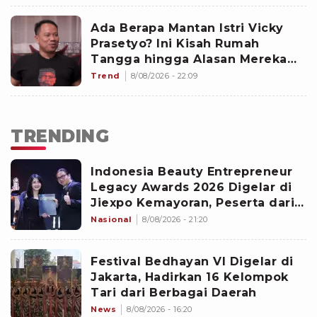
Ada Berapa Mantan Istri Vicky
Prasetyo? Ini Kisah Rumah
Tangga hingga Alasan Mereka
Berpisah
Trend
8/08/2026 - 22:09
TRENDING
Indonesia Beauty Entrepreneur
Legacy Awards 2026 Digelar di
Jiexpo Kemayoran, Peserta dari
4 Negara Adu Karya PMU
Nasional
8/08/2026 - 21:20
Festival Bedhayan VI Digelar di
Jakarta, Hadirkan 16 Kelompok
Tari dari Berbagai Daerah
News
8/08/2026 - 16:20