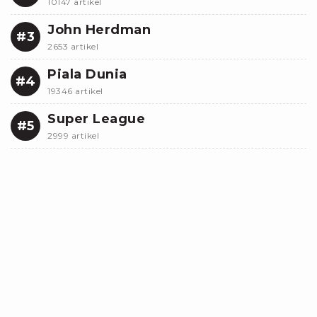
10147 artikel
John Herdman
#3
2653 artikel
Piala Dunia
#4
19346 artikel
Super League
#5
2999 artikel