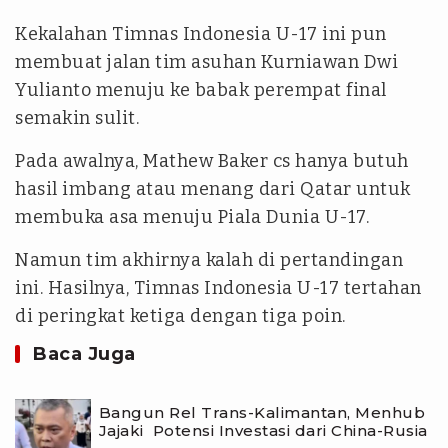
Kekalahan Timnas Indonesia U-17 ini pun
membuat jalan tim asuhan Kurniawan Dwi
Yulianto menuju ke babak perempat final
semakin sulit.
Pada awalnya, Mathew Baker cs hanya butuh
hasil imbang atau menang dari Qatar untuk
membuka asa menuju Piala Dunia U-17.
Namun tim akhirnya kalah di pertandingan
ini. Hasilnya, Timnas Indonesia U-17 tertahan
di peringkat ketiga dengan tiga poin.
Baca Juga
Bangun Rel Trans-Kalimantan, Menhub
Jajaki Potensi Investasi dari China-Rusia