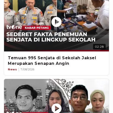
02:28
Temuan 995 Senjata di Sekolah Jaksel
Merupakan Senapan Angin
News
7/08/2026