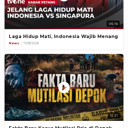
06:16
Laga Hidup Mati, Indonesia Wajib Menang
News
7/08/2026
12:21