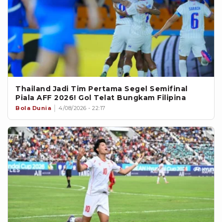
Thailand Jadi Tim Pertama Segel Semifinal
Piala AFF 2026! Gol Telat Bungkam Filipina
Bola Dunia
4/08/2026 - 22:17