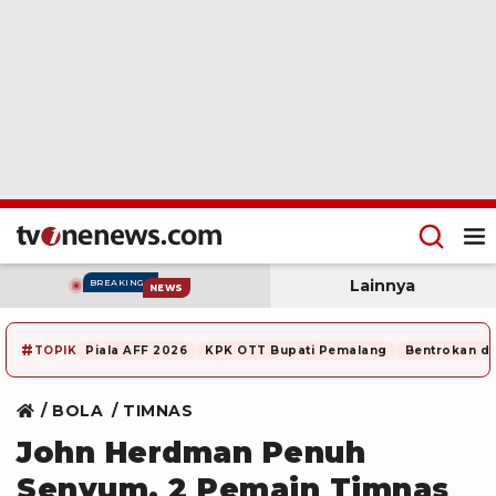
Lainnya
BREAKING
NEWS
#
TOPIK
Piala AFF 2026
KPK OTT Bupati Pemalang
Bentrokan di
BOLA
TIMNAS
John Herdman Penuh
Senyum, 2 Pemain Timnas