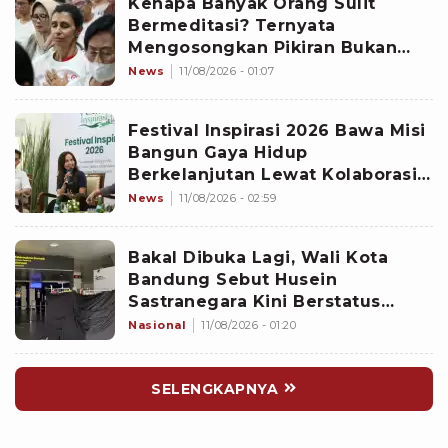
Kenapa Banyak Orang Sulit
Bermeditasi? Ternyata
Mengosongkan Pikiran Bukan
Satu-satunya Cara
News
11/08/2026 - 01:07
Festival Inspirasi 2026 Bawa Misi
Bangun Gaya Hidup
Berkelanjutan Lewat Kolaborasi
Lintas Sektor
News
11/08/2026 - 02:59
Bakal Dibuka Lagi, Wali Kota
Bandung Sebut Husein
Sastranegara Kini Berstatus
Bandar Udara Internasional
Nasional
11/08/2026 - 01:20
SELENGKAPNYA