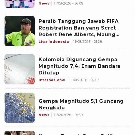
Ini
News
11/08/2026 - 00:09
Persib Tanggung Jawab FIFA
Registration Ban yang Seret
Robert Rene Alberts, Maung
Bandung Selesaikan Bursa
Liga Indonesia
11/08/2026 - 01:28
Transfer Pemain Lebih Cepat?
Kolombia Diguncang Gempa
Magnitudo 7,4, Enam Bandara
Ditutup
Internasional
11/08/2026 - 02:02
Gempa Magnitudo 5,1 Guncang
Bengkulu
News
11/08/2026 - 01:50