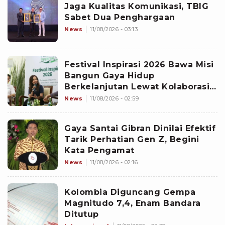
Jaga Kualitas Komunikasi, TBIG
Sabet Dua Penghargaan
News
11/08/2026 - 03:13
Festival Inspirasi 2026 Bawa Misi
Bangun Gaya Hidup
Berkelanjutan Lewat Kolaborasi
Lintas Sektor
News
11/08/2026 - 02:59
Gaya Santai Gibran Dinilai Efektif
Tarik Perhatian Gen Z, Begini
Kata Pengamat
News
11/08/2026 - 02:16
Kolombia Diguncang Gempa
Magnitudo 7,4, Enam Bandara
Ditutup