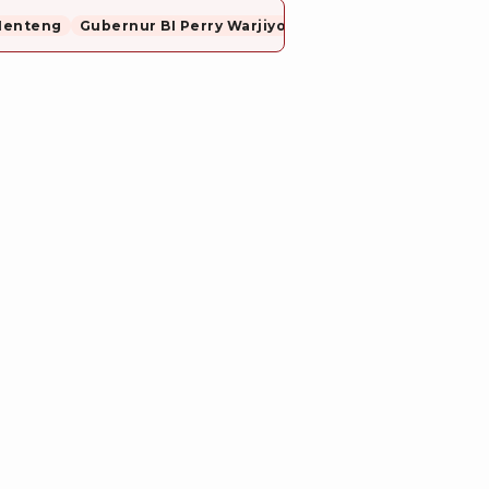
Menteng
Gubernur BI Perry Warjiyo Mundur