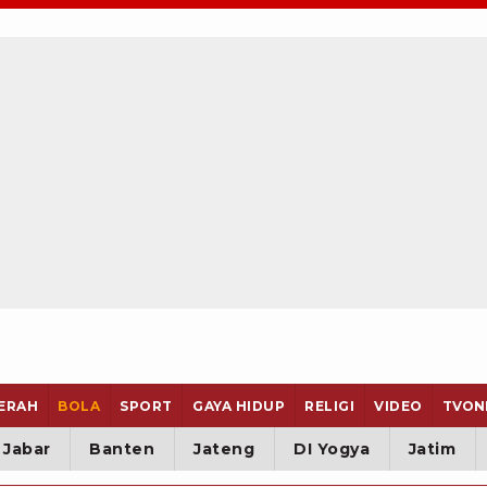
ERAH
BOLA
SPORT
GAYA HIDUP
RELIGI
VIDEO
TVON
Jabar
Banten
Jateng
DI Yogya
Jatim