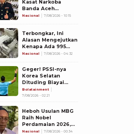
Kasat Narkoba
Banda Aceh
Diperiksa
Nasional
7/08/2026 - 10:15
Divpropam Mabes
Polri, Ini Faktanya
Terbongkar, Ini
Alasan Mengejutkan
Kenapa Ada 995
Senjata di Dalam
Nasional
7/08/2026 - 04:32
Sekolah Jaksel
Sejak 2020
Geger! PSSI-nya
Korea Selatan
Dituding Biayai
Hiburan Seks untuk
Bolatainment
Wasit Asing, KFA
7/08/2026 - 02:21
Buka Suara
Heboh Usulan MBG
Raih Nobel
Perdamaian 2026,
Istana Akhirnya
Nasional
7/08/2026 - 00:34