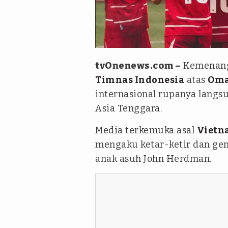
Instagram @timnasindonesia
tvOnenews.com –
Kemenanga
Timnas Indonesia
atas
Om
internasional rupanya langs
Asia Tenggara.
Media terkemuka asal
Vietn
mengaku ketar-ketir dan ge
anak asuh John Herdman.