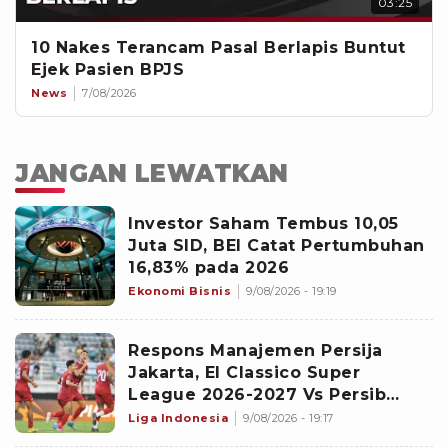
03:25
10 Nakes Terancam Pasal Berlapis Buntut
Ejek Pasien BPJS
News
7/08/2026
JANGAN LEWATKAN
Investor Saham Tembus 10,05
Juta SID, BEI Catat Pertumbuhan
16,83% pada 2026
Ekonomi Bisnis
9/08/2026 - 19:19
Respons Manajemen Persija
Jakarta, El Classico Super
League 2026-2027 Vs Persib
Bandung Digelar di Pekan Kedua
Liga Indonesia
9/08/2026 - 19:17