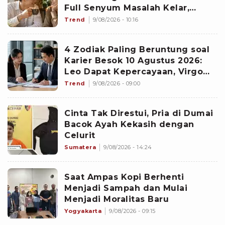
Full Senyum Masalah Kelar,
Scorpio Awas Terprovokasi
Trend
9/08/2026 - 10:16
Kabar Burung di Awal Pekan
4 Zodiak Paling Beruntung soal
Karier Besok 10 Agustus 2026:
Leo Dapat Kepercayaan, Virgo
Makin Diperhitungkan
Trend
9/08/2026 - 09:00
Cinta Tak Direstui, Pria di Dumai
Bacok Ayah Kekasih dengan
Celurit
Sumatera
9/08/2026 - 14:24
Saat Ampas Kopi Berhenti
Menjadi Sampah dan Mulai
Menjadi Moralitas Baru
Yogyakarta
9/08/2026 - 09:15