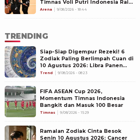
Timnas Voli Putri Indonesia Raih
1 Gelar Terbaik
Arena
9/08/2026 - 18:44
TRENDING
Siap-Siap Digempur Rezeki! 6
Zodiak Paling Berlimpah Cuan di
10 Agustus 2026: Libra Panen
Proyek Emas
Trend
9/08/2026 - 08:23
FIFA ASEAN Cup 2026,
Momentum Timnas Indonesia
Bangkit dan Masuk 100 Besar
Timnas
9/08/2026 - 15:29
Ramalan Zodiak Cinta Besok
Senin 10 Agustus 2026: Cancer