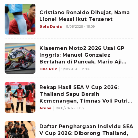
Cristiano Ronaldo Dihujat, Nama
Lionel Messi Ikut Terseret
Bola Dunia
9/08/2026 - 19:09
Klasemen Moto2 2026 Usai GP
Inggris: Manuel Gonzalez
Bertahan di Puncak, Mario Aji
Jadi Juru Kunci
One Prix
9/08/2026 - 19:06
Rekap Hasil SEA V Cup 2026:
Thailand Sapu Bersih
Kemenangan, Timnas Voli Putri
Indonesia Stagnan
Arena
9/08/2026 - 18:52
Daftar Penghargaan Individu SEA
V Cup 2026: Diborong Thailand,