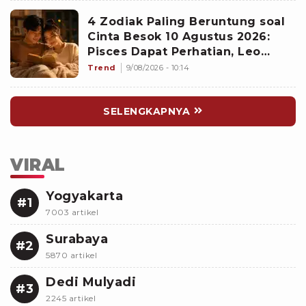
4 Zodiak Paling Beruntung soal
Cinta Besok 10 Agustus 2026:
Pisces Dapat Perhatian, Leo
Makin Dekat dengan Si Dia
Trend
9/08/2026 - 10:14
SELENGKAPNYA
VIRAL
Yogyakarta
#1
7003 artikel
Surabaya
#2
5870 artikel
Dedi Mulyadi
#3
2245 artikel