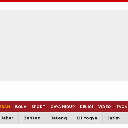
ERAH
BOLA
SPORT
GAYA HIDUP
RELIGI
VIDEO
TVON
Jabar
Banten
Jateng
DI Yogya
Jatim