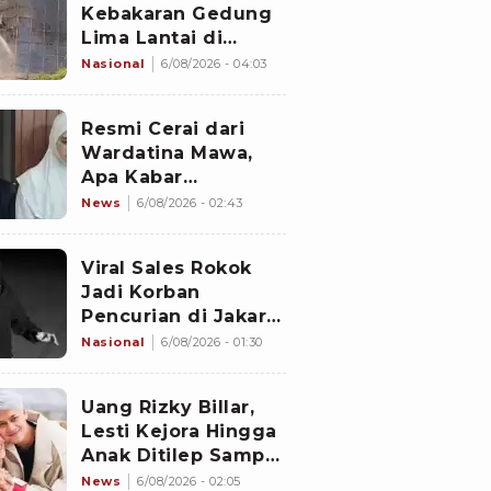
Kebakaran Gedung
Lima Lantai di
Cikini, Sempat Coba
Nasional
6/08/2026 - 04:03
Dipadamkan Pakai
APAR
Resmi Cerai dari
Wardatina Mawa,
Apa Kabar
Hubungan Asmara
News
6/08/2026 - 02:43
Insanul Fahmi
dengan Inara Rusli?
Viral Sales Rokok
Jadi Korban
Pencurian di Jakarta
Barat, Sejumlah
Nasional
6/08/2026 - 01:30
Slop Rokok dan
Uang Setoran Raib
Uang Rizky Billar,
Lesti Kejora Hingga
Anak Ditilep Sampai
Rp3,1 Miliar, Pelaku
News
6/08/2026 - 02:05