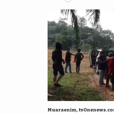
Tim tvOne/Kiki Habibi
Muaraenim, tvOnenews.c