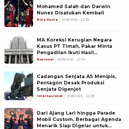
Mohamed Salah dan Darwin
Nunez Disatukan Kembali
Bola Dunia
9/08/2026 - 22:39
MA Koreksi Kerugian Negara
Kasus PT Timah, Pakar Minta
Pengadilan Ikuti Hasil
Perhitungan BPK
Nasional
9/08/2026 - 22:34
Cadangan Senjata AS Menipis,
Pentagon Desak Produksi
Senjata Digenjot
Internasional
9/08/2026 - 22:28
Dari Ajang Lari hingga Parade
Mobil Custom, Berbagai Agenda
Menarik Siap Digelar untuk