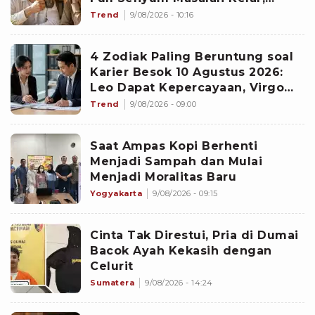
Scorpio Awas Terprovokasi
Trend
9/08/2026 - 10:16
Kabar Burung di Awal Pekan
4 Zodiak Paling Beruntung soal
Karier Besok 10 Agustus 2026:
Leo Dapat Kepercayaan, Virgo
Makin Diperhitungkan
Trend
9/08/2026 - 09:00
Saat Ampas Kopi Berhenti
Menjadi Sampah dan Mulai
Menjadi Moralitas Baru
Yogyakarta
9/08/2026 - 09:15
Cinta Tak Direstui, Pria di Dumai
Bacok Ayah Kekasih dengan
Celurit
Sumatera
9/08/2026 - 14:24