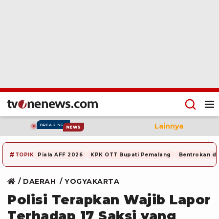
Lainnya
BREAKING
NEWS
#
TOPIK
Piala AFF 2026
KPK OTT Bupati Pemalang
Bentrokan di
DAERAH
YOGYAKARTA
Polisi Terapkan Wajib Lapor
Terhadap 17 Saksi yang