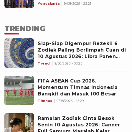
Memeriahkan Perayaan Hari
Yogyakarta
9/08/2026 - 22:21
Ulang Tahun ke-81 Kemerdekaan
Republik Indonesia Di
Yogyakarta
TRENDING
Siap-Siap Digempur Rezeki! 6
Zodiak Paling Berlimpah Cuan di
10 Agustus 2026: Libra Panen
Proyek Emas
Trend
9/08/2026 - 08:23
FIFA ASEAN Cup 2026,
Momentum Timnas Indonesia
Bangkit dan Masuk 100 Besar
Timnas
9/08/2026 - 15:29
Ramalan Zodiak Cinta Besok
Senin 10 Agustus 2026: Cancer
Full Senyum Masalah Kelar,