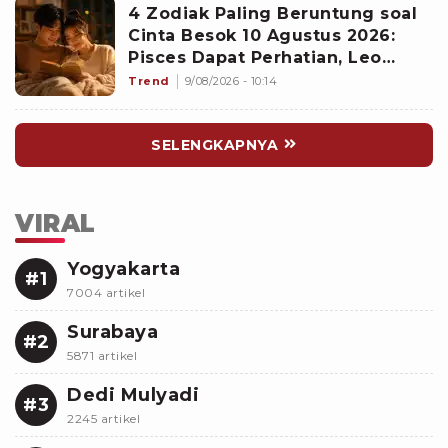
4 Zodiak Paling Beruntung soal
Cinta Besok 10 Agustus 2026:
Pisces Dapat Perhatian, Leo
Makin Dekat dengan Si Dia
Trend
9/08/2026 - 10:14
SELENGKAPNYA
VIRAL
Yogyakarta
#1
7004 artikel
Surabaya
#2
5871 artikel
Dedi Mulyadi
#3
2245 artikel