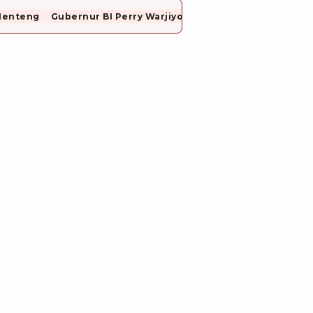
Menteng
Gubernur BI Perry Warjiyo Mundur