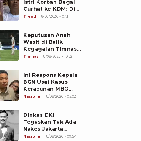
Istri Korban Begal
Curhat ke KDM: Dia
Abis Shalat Tahajud
Trend
8/08/2026 - 07:11
Keputusan Aneh
Wasit di Balik
Kegagalan Timnas
Indonesia Lolos
Timnas
8/08/2026 - 10:52
Semifinal Piala AFF
2026, Untungkan
Ini Respons Kepala
Singapura dan
BGN Usai Kasus
Rugikan Garuda
Keracunan MBG
Kembali Terjadi
Nasional
8/08/2026 - 05:02
Dinkes DKI
Tegaskan Tak Ada
Nakes Jakarta
Mencibir Curhatan
Nasional
8/08/2026 - 09:54