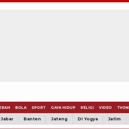
ERAH
BOLA
SPORT
GAYA HIDUP
RELIGI
VIDEO
TVON
Jabar
Banten
Jateng
DI Yogya
Jatim