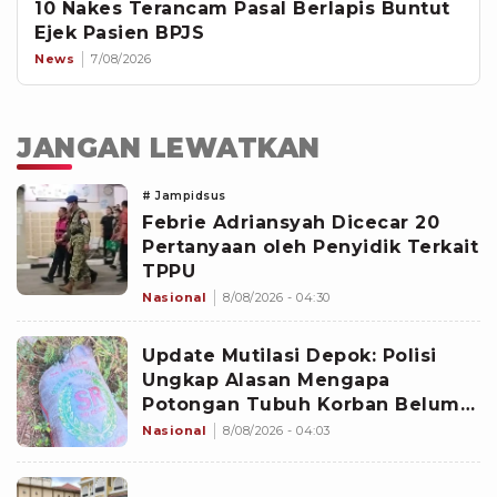
10 Nakes Terancam Pasal Berlapis Buntut
Ejek Pasien BPJS
News
7/08/2026
JANGAN LEWATKAN
# Jampidsus
Febrie Adriansyah Dicecar 20
Pertanyaan oleh Penyidik Terkait
TPPU
Nasional
8/08/2026 - 04:30
Update Mutilasi Depok: Polisi
Ungkap Alasan Mengapa
Potongan Tubuh Korban Belum
Juga Ditemukan
Nasional
8/08/2026 - 04:03