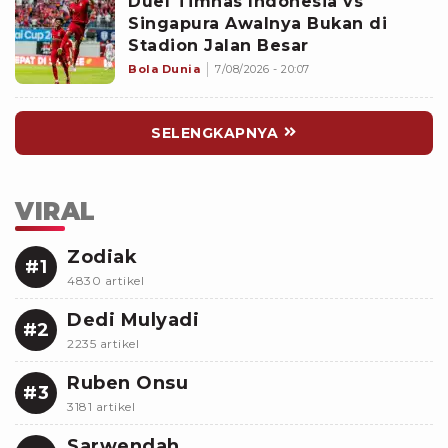
Duel Timnas Indonesia vs
Singapura Awalnya Bukan di
Stadion Jalan Besar
Bola Dunia
7/08/2026 - 20:07
SELENGKAPNYA
VIRAL
Zodiak
#1
4830 artikel
Dedi Mulyadi
#2
2235 artikel
Ruben Onsu
#3
3181 artikel
Sarwendah