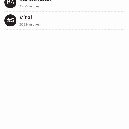
#4
3285 artikel
Viral
#5
5829 artikel