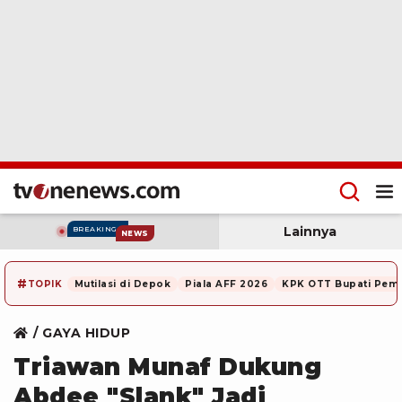
Lainnya
BREAKING
NEWS
#
TOPIK
Mutilasi di Depok
Piala AFF 2026
KPK OTT Bupati Pem
GAYA HIDUP
Triawan Munaf Dukung
Abdee "Slank" Jadi