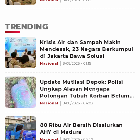
Nasional
8/08/2026 - 01:15
TRENDING
Krisis Air dan Sampah Makin
Mendesak, 23 Negara Berkumpul
di Jakarta Bawa Solusi
Nasional
8/08/2026 - 01:15
Update Mutilasi Depok: Polisi
Ungkap Alasan Mengapa
Potongan Tubuh Korban Belum
Juga Ditemukan
Nasional
8/08/2026 - 04:03
80 Ribu Air Bersih Disalurkan
AHY di Madura
Nasional
8/08/2026 - 03:40