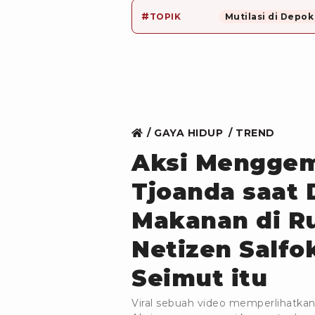
#
TOPIK
Mutilasi di Depok
GAYA HIDUP
TREND
Aksi Menggem
Tjoanda saat
Makanan di R
Netizen Salfo
Seimut itu
Viral sebuah video memperlihatka