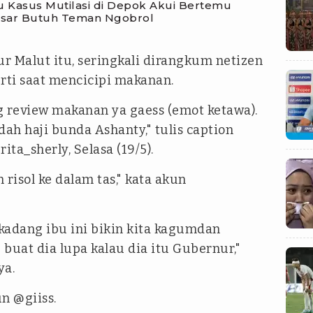
u Kasus Mutilasi di Depok Akui Bertemu
asar Butuh Teman Ngobrol
Malut itu, seringkali dirangkum netizen
ti saat mencicipi makanan.
g review makanan ya gaess (emot ketawa).
h haji bunda Ashanty," tulis caption
ita_sherly, Selasa (19/5).
risol ke dalam tas," kata akun
 kadang ibu ini bikin kita kagumdan
buat dia lupa kalau dia itu Gubernur,"
ya.
un @giiss.