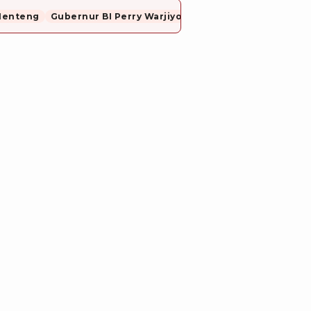
Menteng
Gubernur BI Perry Warjiyo Mundur