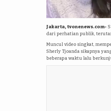
dok.kolase tvOnenews.com /me
Jakarta, tvonenews.com-
S
dari perhatian publik, terut
Muncul video singkat, mempe
Sherly Tjoanda sikapnya yang
beberapa waktu lalu berkun