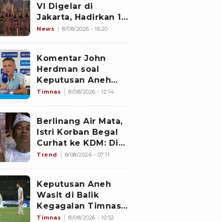
VI Digelar di
Jakarta, Hadirkan 16
Kelompok Tari dari
News
8/08/2026 - 16:20
Berbagai Daerah
Komentar John
Herdman soal
Keputusan Aneh
Wasit Laga Timnas
Timnas
8/08/2026 - 12:14
Indonesia vs
Singapura di Piala
Berlinang Air Mata,
AFF 2026: Percuma
Istri Korban Begal
Bahas Itu
Curhat ke KDM: Dia
Abis Shalat Tahajud
Trend
8/08/2026 - 07:11
Keputusan Aneh
Wasit di Balik
Kegagalan Timnas
Indonesia Lolos
Timnas
8/08/2026 - 10:52