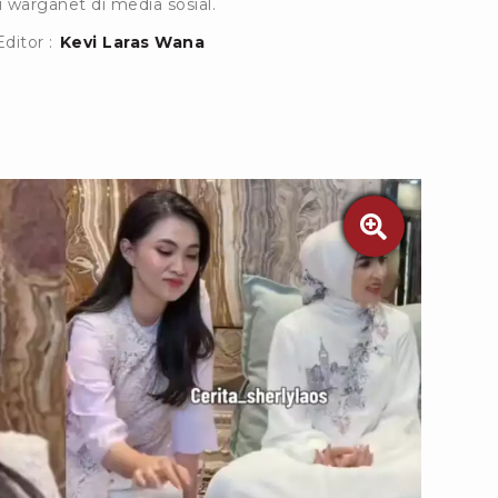
warganet di media sosial.
Editor :
Kevi Laras Wana
