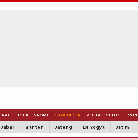
ERAH
BOLA
SPORT
GAYA HIDUP
RELIGI
VIDEO
TVON
Jabar
Banten
Jateng
DI Yogya
Jatim