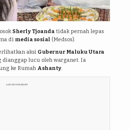
dsos kreatorpemula58/@cerita_sherlylaos
osok
Sherly Tjoanda
tidak pernah lepas
ama di
media sosial
(Medsos).
rlihatkan aksi
Gubernur Maluku Utara
 dianggap lucu oleh warganet. Ia
jung ke Rumah
Ashanty
.
ADVERTISEMENT