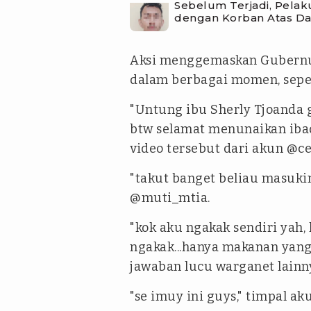
Sebelum Terjadi, Pelak
dengan Korban Atas D
Aksi menggemaskan Gubernur 
dalam berbagai momen, seper
"Untung ibu Sherly Tjoanda 
btw selamat menunaikan ibada
video tersebut dari akun @cer
"takut banget beliau masukin 
@muti_mtia.
"kok aku ngakak sendiri yah,
ngakak...hanya makanan yang 
jawaban lucu warganet lainn
"se imuy ini guys," timpal ak