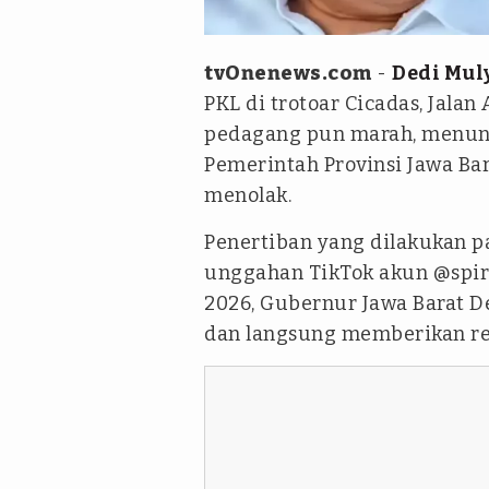
Kolase tvOnenews.com / Instag
tvOnenews.com
-
Dedi Mul
PKL di trotoar Cicadas, Jala
pedagang pun marah, menunt
Pemerintah Provinsi Jawa Bar
menolak.
Penertiban yang dilakukan pa
unggahan TikTok akun @spiri
2026, Gubernur Jawa Barat D
dan langsung memberikan rea