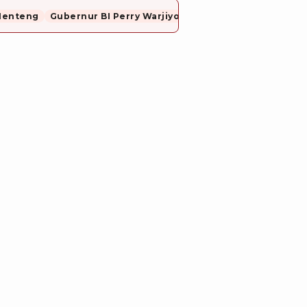
Menteng
Gubernur BI Perry Warjiyo Mundur