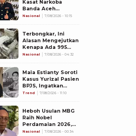
Kasat Narkoba
Banda Aceh
Diperiksa
Nasional
7/08/2026 - 10:15
Divpropam Mabes
Polri, Ini Faktanya
Terbongkar, Ini
Alasan Mengejutkan
Kenapa Ada 995
Senjata di Dalam
Nasional
7/08/2026 - 04:32
Sekolah Jaksel
Sejak 2020
Maia Estianty Soroti
Kasus Yurizal Pasien
BPJS, Ingatkan
Nakes untuk Jaga
Trend
7/08/2026 - 11:10
Empati
Heboh Usulan MBG
Raih Nobel
Perdamaian 2026,
Istana Akhirnya
Nasional
7/08/2026 - 00:34