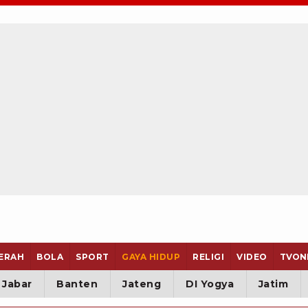
ERAH
BOLA
SPORT
GAYA HIDUP
RELIGI
VIDEO
TVON
Jabar
Banten
Jateng
DI Yogya
Jatim