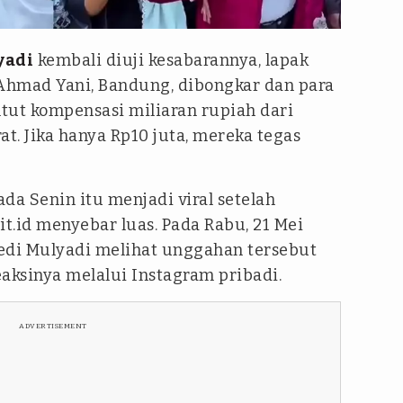
ram @dedimulyadi71 / TikTok @spirit.id
yadi
kembali diuji kesabarannya, lapak
n Ahmad Yani, Bandung, dibongkar dan para
ut kompensasi miliaran rupiah dari
at. Jika hanya Rp10 juta, mereka tegas
da Senin itu menjadi viral setelah
t.id menyebar luas. Pada Rabu, 21 Mei
edi Mulyadi melihat unggahan tersebut
ksinya melalui Instagram pribadi.
ADVERTISEMENT