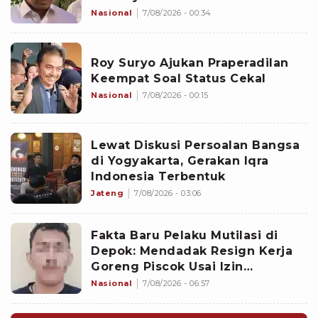
Nasional
7/08/2026 - 00:34
Roy Suryo Ajukan Praperadilan
Keempat Soal Status Cekal
Nasional
7/08/2026 - 00:15
Lewat Diskusi Persoalan Bangsa
di Yogyakarta, Gerakan Iqra
Indonesia Terbentuk
Jateng
7/08/2026 - 03:06
Fakta Baru Pelaku Mutilasi di
Depok: Mendadak Resign Kerja
Goreng Piscok Usai Izin
Interview di Mal
Nasional
7/08/2026 - 06:57