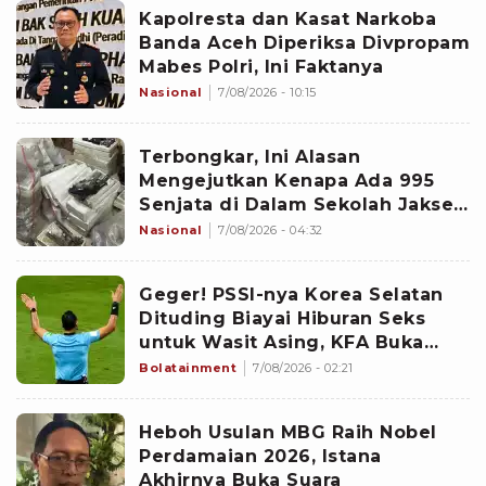
Kapolresta dan Kasat Narkoba
Banda Aceh Diperiksa Divpropam
Mabes Polri, Ini Faktanya
Nasional
7/08/2026 - 10:15
Terbongkar, Ini Alasan
Mengejutkan Kenapa Ada 995
Senjata di Dalam Sekolah Jaksel
Sejak 2020
Nasional
7/08/2026 - 04:32
Geger! PSSI-nya Korea Selatan
Dituding Biayai Hiburan Seks
untuk Wasit Asing, KFA Buka
Suara
Bolatainment
7/08/2026 - 02:21
Heboh Usulan MBG Raih Nobel
Perdamaian 2026, Istana
Akhirnya Buka Suara