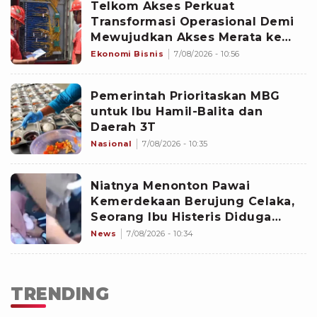
Telkom Akses Perkuat
Transformasi Operasional Demi
Mewujudkan Akses Merata ke
Seluruh Negeri
Ekonomi Bisnis
7/08/2026 - 10:56
Pemerintah Prioritaskan MBG
untuk Ibu Hamil-Balita dan
Daerah 3T
Nasional
7/08/2026 - 10:35
Niatnya Menonton Pawai
Kemerdekaan Berujung Celaka,
Seorang Ibu Histeris Diduga
Ditabrak Oknum Polisi
News
7/08/2026 - 10:34
TRENDING