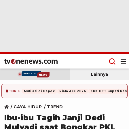
Lainnya
BREAKING
NEWS
#
TOPIK
Mutilasi di Depok
Piala AFF 2026
KPK OTT Bupati Pem
GAYA HIDUP
TREND
Ibu-ibu Tagih Janji Dedi
Mulyadi saat Bongkar PKL