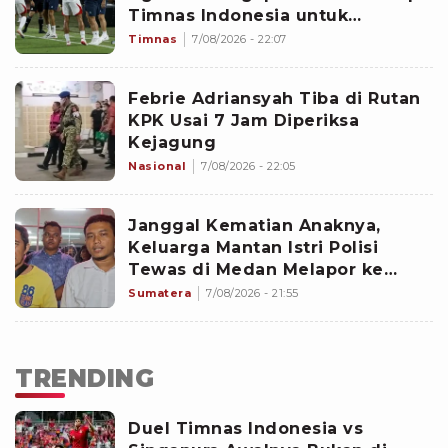
Timnas Indonesia untuk
Melangkah ke Babak Semifinal
Timnas
7/08/2026 - 22:07
Febrie Adriansyah Tiba di Rutan
KPK Usai 7 Jam Diperiksa
Kejagung
Nasional
7/08/2026 - 22:05
Janggal Kematian Anaknya,
Keluarga Mantan Istri Polisi
Tewas di Medan Melapor ke
Polda Sumut
Sumatera
7/08/2026 - 21:55
TRENDING
Duel Timnas Indonesia vs