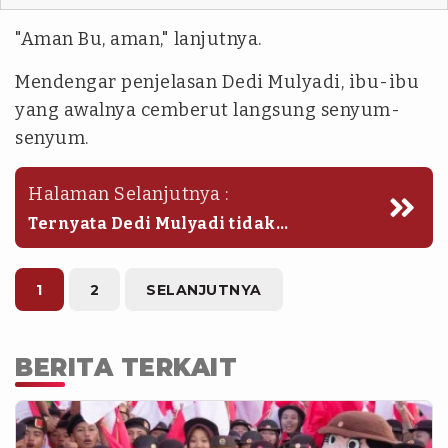
"Aman Bu, aman," lanjutnya.
Mendengar penjelasan Dedi Mulyadi, ibu-ibu
yang awalnya cemberut langsung senyum-
senyum.
Halaman Selanjutnya :
Ternyata Dedi Mulyadi tidak
sembarangan menggusur tanpa
memberikan jalan keluar bagi para
PKL Cicadas.
1
2
SELANJUTNYA
BERITA TERKAIT