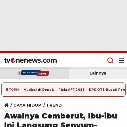
Lainnya
BREAKING
NEWS
#
TOPIK
Mutilasi di Depok
Piala AFF 2026
KPK OTT Bupati Pem
GAYA HIDUP
TREND
Awalnya Cemberut, Ibu-ibu
Ini Langsung Senyum-