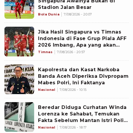
Singapura Awalnya Bukan di
Stadion Jalan Besar
Bola Dunia
7/08/2026 - 20:07
Jika Hasil Singapura vs Timnas
Indonesia di Fase Grup Piala AFF
2026 Imbang, Apa yang akan
Terjadi?
Timnas
7/08/2026 - 20:57
Kapolresta dan Kasat Narkoba
Banda Aceh Diperiksa Divpropam
Mabes Polri, Ini Faktanya
Nasional
7/08/2026 - 10:15
Beredar Diduga Curhatan Winda
Lorenza ke Sahabat, Temukan
Fakta Sebelum Mantan Istri Polisi
di Medan Tewas
Nasional
7/08/2026 - 18:17