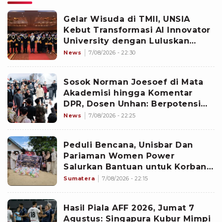
Gelar Wisuda di TMII, UNSIA
Kebut Transformasi AI Innovator
University dengan Luluskan
1.098 Talenta Digital
News
7/08/2026 - 22:30
Sosok Norman Joesoef di Mata
Akademisi hingga Komentar
DPR, Dosen Unhan: Berpotensi
Perkuat Sinergi Kebijakan
News
7/08/2026 - 22:25
Peduli Bencana, Unisbar Dan
Pariaman Women Power
Salurkan Bantuan untuk Korban
Banjir di Padang
Sumatera
7/08/2026 - 22:15
Hasil Piala AFF 2026, Jumat 7
Agustus: Singapura Kubur Mimpi