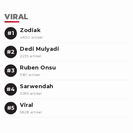
VIRAL
Zodiak
#1
4830 artikel
Dedi Mulyadi
#2
2235 artikel
Ruben Onsu
#3
3181 artikel
Sarwendah
#4
3285 artikel
Viral
#5
5828 artikel