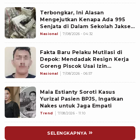
Terbongkar, Ini Alasan
Mengejutkan Kenapa Ada 995
Senjata di Dalam Sekolah Jaksel
Sejak 2020
Nasional
7/08/2026 - 04:32
Fakta Baru Pelaku Mutilasi di
Depok: Mendadak Resign Kerja
Goreng Piscok Usai Izin
Interview di Mal
Nasional
7/08/2026 - 06:57
Maia Estianty Soroti Kasus
Yurizal Pasien BPJS, Ingatkan
Nakes untuk Jaga Empati
Trend
7/08/2026 - 11:10
SELENGKAPNYA