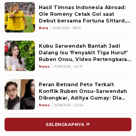
Hasil Timnas Indonesia Abroad:
Ole Romeny Cetak Gol saat
Debut bersama Fortuna Sittard,
Justin Hubner Main Penuh
Bola
9/08/2026 - 08:07
Kubu Sarwendah Bantah Jadi
Dalang Isu 'Penyakit Tiga Huruf'
Ruben Onsu, Video Pertengkaran
Ikut Disorot
News
9/08/2026 - 02:57
Peran Betrand Peto Terkait
Konflik Ruben Onsu-Sarwendah
Dibongkar, Aditya Gumay: Dia
Pemegang Kartu
News
9/08/2026 - 02:04
SELENGKAPNYA