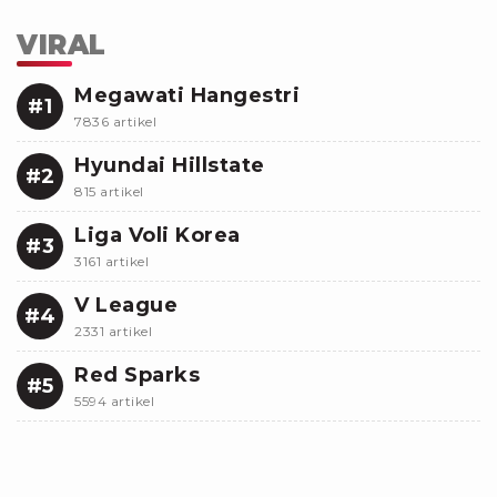
VIRAL
Megawati Hangestri
#1
7836 artikel
Hyundai Hillstate
#2
815 artikel
Liga Voli Korea
#3
3161 artikel
V League
#4
2331 artikel
Red Sparks
#5
5594 artikel