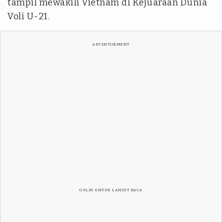
tampil mewakili Vietnam di Kejuaraan Dunia
Voli U-21.
ADVERTISEMENT
GULIR UNTUK LANJUT BACA