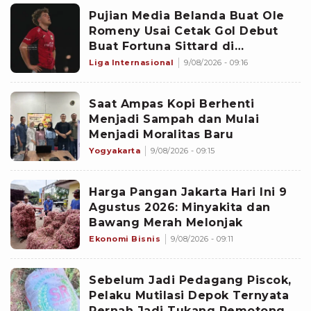
Pujian Media Belanda Buat Ole
Romeny Usai Cetak Gol Debut
Buat Fortuna Sittard di
Eredivisie: Penyelesaian yang
Liga Internasional
9/08/2026 - 09:16
Rapi!
Saat Ampas Kopi Berhenti
Menjadi Sampah dan Mulai
Menjadi Moralitas Baru
Yogyakarta
9/08/2026 - 09:15
Harga Pangan Jakarta Hari Ini 9
Agustus 2026: Minyakita dan
Bawang Merah Melonjak
Ekonomi Bisnis
9/08/2026 - 09:11
Sebelum Jadi Pedagang Piscok,
Pelaku Mutilasi Depok Ternyata
Pernah Jadi Tukang Pemotong