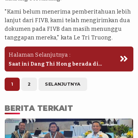
"Kami belum menerima pemberitahuan lebih
lanjut dari FIVB, kami telah mengirimkan dua
dokumen pada FIVB dan masih menunggu
tanggapan mereka," kata Le Tri Truong.
Halaman Selanjutnya :
Saat ini Dang Thi Hong berada di
bawah naungan Thai Nguyen dan
tengah dipinjamkan ke klub Ngan
Hang Cong.
1
2
SELANJUTNYA
BERITA TERKAIT