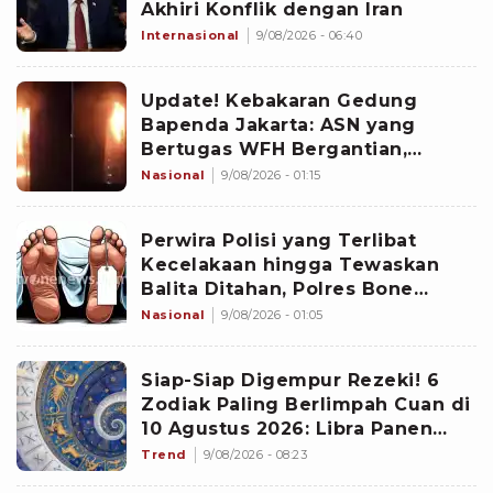
Akhiri Konflik dengan Iran
Internasional
9/08/2026 - 06:40
Update! Kebakaran Gedung
Bapenda Jakarta: ASN yang
Bertugas WFH Bergantian,
Pramono Pastikan Layanan Tetap
Nasional
9/08/2026 - 01:15
Berjalan
Perwira Polisi yang Terlibat
Kecelakaan hingga Tewaskan
Balita Ditahan, Polres Bone
Dalami Dugaan Rem Blong
Nasional
9/08/2026 - 01:05
Siap-Siap Digempur Rezeki! 6
Zodiak Paling Berlimpah Cuan di
10 Agustus 2026: Libra Panen
Proyek Emas
Trend
9/08/2026 - 08:23