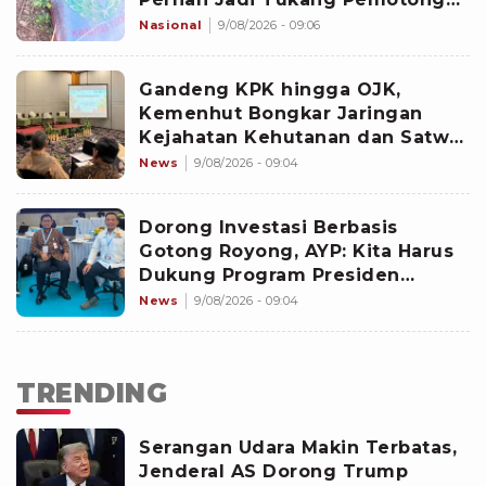
Daging
Nasional
9/08/2026 - 09:06
Gandeng KPK hingga OJK,
Kemenhut Bongkar Jaringan
Kejahatan Kehutanan dan Satwa
Liar
News
9/08/2026 - 09:04
Dorong Investasi Berbasis
Gotong Royong, AYP: Kita Harus
Dukung Program Presiden
Prabowo Eliminasi Kemiskinan
News
9/08/2026 - 09:04
TRENDING
Serangan Udara Makin Terbatas,
Jenderal AS Dorong Trump