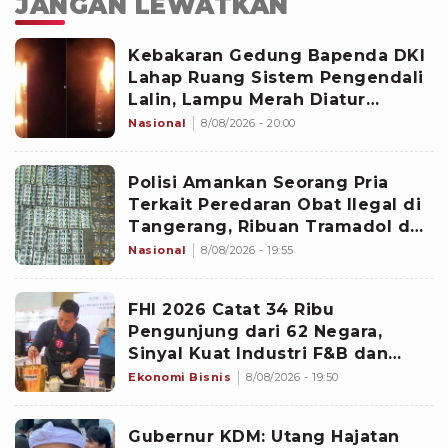
JANGAN LEWATKAN
Kebakaran Gedung Bapenda DKI
Lahap Ruang Sistem Pengendali
Lalin, Lampu Merah Diatur
Manual Sementara
Nasional
8/08/2026 - 20:00
Polisi Amankan Seorang Pria
Terkait Peredaran Obat Ilegal di
Tangerang, Ribuan Tramadol dan
Hexymer Ikut Disita
Nasional
8/08/2026 - 19:55
FHI 2026 Catat 34 Ribu
Pengunjung dari 62 Negara,
Sinyal Kuat Industri F&B dan
Hospitality Indonesia
Ekonomi Bisnis
8/08/2026 - 19:50
Gubernur KDM: Utang Hajatan