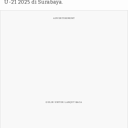
U-21 2025 di Surabaya.
ADVERTISEMENT
GULIR UNTUK LANJUT BACA