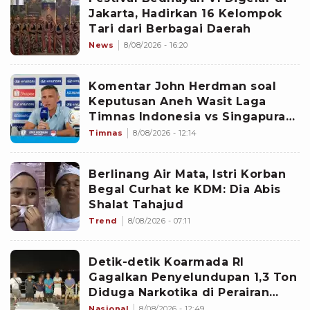
Jakarta, Hadirkan 16 Kelompok
Tari dari Berbagai Daerah
News
8/08/2026 - 16:20
Komentar John Herdman soal
Keputusan Aneh Wasit Laga
Timnas Indonesia vs Singapura
di Piala AFF 2026: Percuma
Timnas
8/08/2026 - 12:14
Bahas Itu
Berlinang Air Mata, Istri Korban
Begal Curhat ke KDM: Dia Abis
Shalat Tahajud
Trend
8/08/2026 - 07:11
Detik-detik Koarmada RI
Gagalkan Penyelundupan 1,3 Ton
Diduga Narkotika di Perairan
Bintan
Nasional
8/08/2026 - 12:49