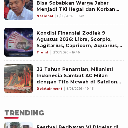
Bisa Sebabkan Warga Jabar
Menjadi TKI Ilegal dan Korban
TPPO
Nasional
8/08/2026 - 19:47
Kondisi Finansial Zodiak 9
Agustus 2026: Libra, Scorpio,
Sagitarius, Capricorn, Aquarius,
dan Pisces
Trend
8/08/2026 - 19:46
32 Tahun Penantian, Milanisti
Indonesia Sambut AC Milan
dengan Tifo Mewah di Satdion
Gelora Bung Karno
Bolatainment
8/08/2026 - 19:45
TRENDING
Festival Bedhayan VI Digelar di