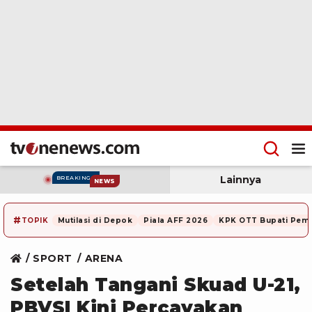
Lainnya
BREAKING
NEWS
#
TOPIK
Mutilasi di Depok
Piala AFF 2026
KPK OTT Bupati Pem
SPORT
ARENA
Setelah Tangani Skuad U-21,
PBVSI Kini Percayakan