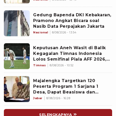
Gedung Bapenda DKI Kebakaran,
Pramono Angkat Bicara soal
Nasib Data Perpajakan Jakarta
Nasional
8/08/2026 - 13:54
Keputusan Aneh Wasit di Balik
Kegagalan Timnas Indonesia
Lolos Semifinal Piala AFF 2026,
Untungkan Singapura dan
Timnas
8/08/2026 - 10:52
Rugikan Garuda
Majalengka Targetkan 120
Peserta Program 1 Sarjana 1
Desa, Dapat Beasiswa dan
Kesempatan Magang di Jepang
Jabar
8/08/2026 - 16:28
SELENGKAPNYA