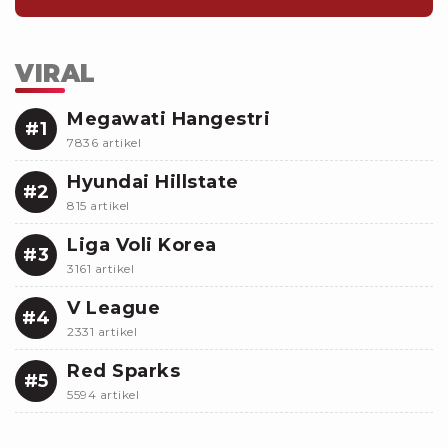
VIRAL
Megawati Hangestri
#1
7836 artikel
Hyundai Hillstate
#2
815 artikel
Liga Voli Korea
#3
3161 artikel
V League
#4
2331 artikel
Red Sparks
#5
5594 artikel