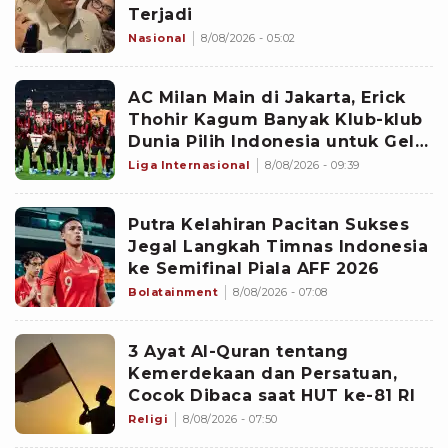
Terjadi
Nasional
8/08/2026 - 05:02
AC Milan Main di Jakarta, Erick
Thohir Kagum Banyak Klub-klub
Dunia Pilih Indonesia untuk Gelar
Pramusim: Dampaknya Positif
Liga Internasional
8/08/2026 - 09:39
Putra Kelahiran Pacitan Sukses
Jegal Langkah Timnas Indonesia
ke Semifinal Piala AFF 2026
Bolatainment
8/08/2026 - 07:08
3 Ayat Al-Quran tentang
Kemerdekaan dan Persatuan,
Cocok Dibaca saat HUT ke-81 RI
Religi
8/08/2026 - 07:50