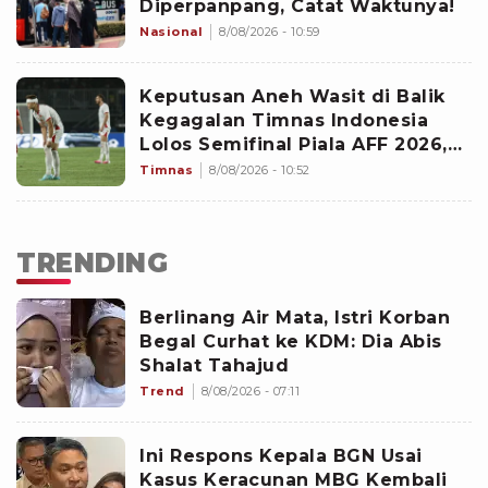
Diperpanpang, Catat Waktunya!
Nasional
8/08/2026 - 10:59
Keputusan Aneh Wasit di Balik
Kegagalan Timnas Indonesia
Lolos Semifinal Piala AFF 2026,
Untungkan Singapura dan
Timnas
8/08/2026 - 10:52
Rugikan Garuda
TRENDING
Berlinang Air Mata, Istri Korban
Begal Curhat ke KDM: Dia Abis
Shalat Tahajud
Trend
8/08/2026 - 07:11
Ini Respons Kepala BGN Usai
Kasus Keracunan MBG Kembali