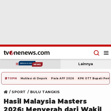
Lainnya
BREAKING
NEWS
#
TOPIK
Mutilasi di Depok
Piala AFF 2026
KPK OTT Bupati Pem
SPORT
BULU TANGKIS
Hasil Malaysia Masters
2026: Menyerah dari Wakil