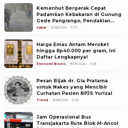
Kemenhut Bergerak Cepat
Padamkan Kebakaran di Gunung
Gede Pangrango, Pendakian
Ditutup
Jabar
8/08/2026 - 11:33
Harga Emas Antam Meroket
hingga Rp40.000 per gram, Ini
Daftar Lengkapnya!
Ekonomi Bisnis
8/08/2026 - 11:28
Pesan Bijak dr. Gia Pratama
untuk Nakes yang Mencibir
Curhatan Pasien BPJS Yurizal
Trend
8/08/2026 - 11:28
Jam Operasional Bus
Transjakarta Rute Blok M-Ancol