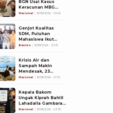
BGN Usai Kasus
Keracunan MBG
Kembali Terjadi
Nasional
8/08/2026 - 05:02
Genjot Kualitas
SDM, Puluhan
Mahasiswa Ikut
Program di
Banten
8/08/2026 - 03:19
Switzerland
Krisis Air dan
Sampah Makin
Mendesak, 23
Negara Berkumpul
Nasional
8/08/2026 - 01:15
di Jakarta Bawa
Solusi
Kepala Bakom
Ungak Kiprah Bahlil
Lahadalia Gambaran
'Indonesia Dream'
Nasional
8/08/2026 - 03:35