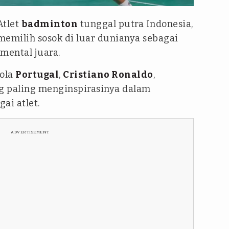
Atlet
badminton
tunggal putra Indonesia,
memilih sosok di luar dunianya sebagai
mental juara.
ola
Portugal
,
Cristiano Ronaldo
,
ng paling menginspirasinya dalam
ai atlet.
ADVERTISEMENT