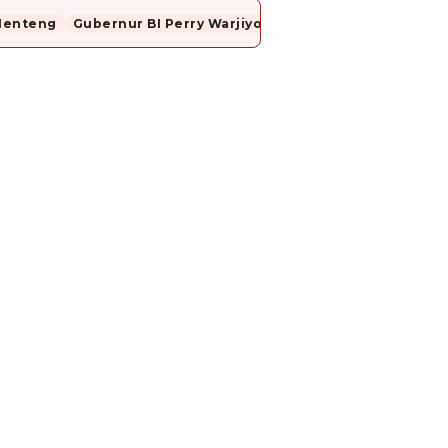
Menteng
Gubernur BI Perry Warjiyo Mundur