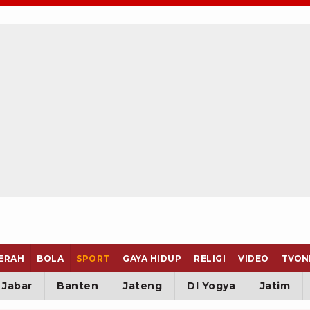
ERAH
BOLA
SPORT
GAYA HIDUP
RELIGI
VIDEO
TVON
Jabar
Banten
Jateng
DI Yogya
Jatim