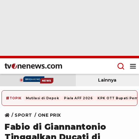
Lainnya
BREAKING
NEWS
#
TOPIK
Mutilasi di Depok
Piala AFF 2026
KPK OTT Bupati Pem
SPORT
ONE PRIX
Fabio di Giannantonio
Tinggalkan Ducati di