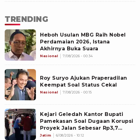
TRENDING
Heboh Usulan MBG Raih Nobel
Perdamaian 2026, Istana
Akhirnya Buka Suara
Nasional
7/08/2026 - 00:34
Roy Suryo Ajukan Praperadilan
Keempat Soal Status Cekal
Nasional
7/08/2026 - 00:15
Kejari Geledah Kantor Bupati
Pamekasan Soal Dugaan Korupsi
Proyek Jalan Sebesar Rp3,7
Milliar
Jatim
6/08/2026 - 10:12