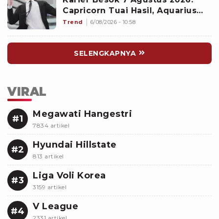
Capricorn Tuai Hasil, Aquarius
Mencuri Perhatian Atasan
Trend
6/08/2026 - 10:58
SELENGKAPNYA
VIRAL
Megawati Hangestri
#1
7834 artikel
Hyundai Hillstate
#2
813 artikel
Liga Voli Korea
#3
3159 artikel
V League
#4
2331 artikel