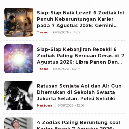
Siap-Siap Naik Level! 6 Zodiak Ini
Penuh Keberuntungan Karier
pada 7 Agustus 2026: Gemini
Punya Senjata Utama
Trend
6/08/2026 - 14:07
Siap-Siap Kebanjiran Rezeki! 6
Zodiak Paling Bercuan Deras di 7
Agustus 2026: Libra Panen Dana
Ekstra
Trend
6/08/2026 - 06:28
Ratusan Senjata Api dan Air Gun
Ditemukan di Sekolah Swasta
Jakarta Selatan, Polisi Selidiki
Nasional
6/08/2026 - 12:07
4 Zodiak Paling Beruntung soal
Karier Besok 7 Agustus 2026: