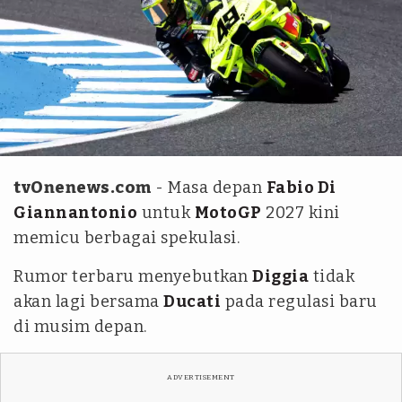
REUTERS/Jon Nazca
tvOnenews.com
- Masa depan
Fabio Di
Giannantonio
untuk
MotoGP
2027 kini
memicu berbagai spekulasi.
Rumor terbaru menyebutkan
Diggia
tidak
akan lagi bersama
Ducati
pada regulasi baru
di musim depan.
ADVERTISEMENT