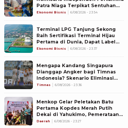
Patra Niaga Terpikat Sentuhan
Cerita di Balik setiap Karya
Ekonomi Bisnis
6/08/2026 - 23:54
Terminal LPG Tanjung Sekong
Raih Sertifikasi Terminal Hijau
Pertama di Dunia, Dapat Label
Bintang 2
Ekonomi Bisnis
6/08/2026 - 23:37
Mengapa Kandang Singapura
Dianggap Angker bagi Timnas
Indonesia? Skenario Eliminasi
Gila Bisa Terulang
Timnas
6/08/2026 - 23:36
Menkop Gelar Peletakan Batu
Pertama Kopdes Merah Putih
Dekai di Yahukimo, Pemerataan
Ekonomi di Papua Diperkuat
Daerah
6/08/2026 - 23:27