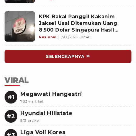
KPK Bakal Panggil Kakanim
Jaksel Usai Ditemukan Uang
8.500 Dolar Singapura Hasil
Penggeledahan
Nasional
7/08/2026 - 02:48
SELENGKAPNYA
VIRAL
Megawati Hangestri
#1
7834 artikel
Hyundai Hillstate
#2
813 artikel
Liga Voli Korea
#3