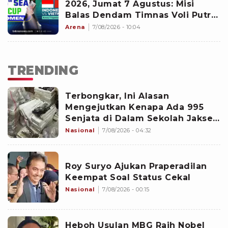
2026, Jumat 7 Agustus: Misi
Balas Dendam Timnas Voli Putri
Indonesia!
Arena
7/08/2026 - 10:04
TRENDING
Terbongkar, Ini Alasan
Mengejutkan Kenapa Ada 995
Senjata di Dalam Sekolah Jaksel
Sejak 2020
Nasional
7/08/2026 - 04:32
Roy Suryo Ajukan Praperadilan
Keempat Soal Status Cekal
Nasional
7/08/2026 - 00:15
Heboh Usulan MBG Raih Nobel