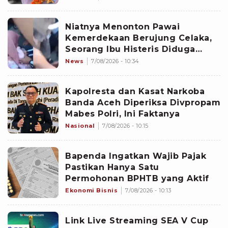
Niatnya Menonton Pawai
Kemerdekaan Berujung Celaka,
Seorang Ibu Histeris Diduga
Ditabrak Oknum Polisi
News
7/08/2026 - 10:34
Kapolresta dan Kasat Narkoba
Banda Aceh Diperiksa Divpropam
Mabes Polri, Ini Faktanya
Nasional
7/08/2026 - 10:15
Bapenda Ingatkan Wajib Pajak
Pastikan Hanya Satu
Permohonan BPHTB yang Aktif
Ekonomi Bisnis
7/08/2026 - 10:13
Link Live Streaming SEA V Cup