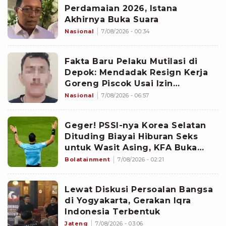
Perdamaian 2026, Istana
Akhirnya Buka Suara
Nasional
7/08/2026 - 00:34
Fakta Baru Pelaku Mutilasi di
Depok: Mendadak Resign Kerja
Goreng Piscok Usai Izin
Interview di Mal
Nasional
7/08/2026 - 06:57
Geger! PSSI-nya Korea Selatan
Dituding Biayai Hiburan Seks
untuk Wasit Asing, KFA Buka
Suara
Bolatainment
7/08/2026 - 02:21
Lewat Diskusi Persoalan Bangsa
di Yogyakarta, Gerakan Iqra
Indonesia Terbentuk
Jateng
7/08/2026 - 03:06