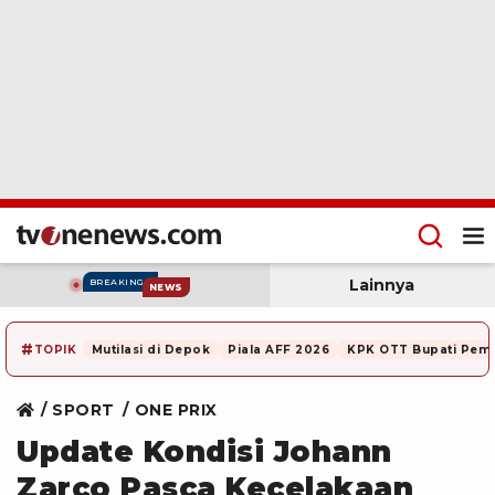
Lainnya
BREAKING
NEWS
#
TOPIK
Mutilasi di Depok
Piala AFF 2026
KPK OTT Bupati Pem
SPORT
ONE PRIX
Update Kondisi Johann
Zarco Pasca Kecelakaan