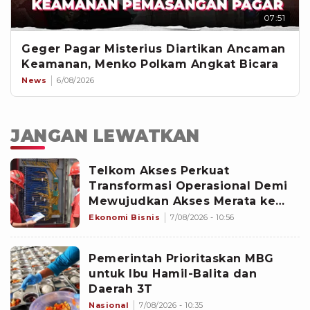
07:51
Geger Pagar Misterius Diartikan Ancaman
Keamanan, Menko Polkam Angkat Bicara
News
6/08/2026
JANGAN LEWATKAN
Telkom Akses Perkuat
Transformasi Operasional Demi
Mewujudkan Akses Merata ke
Seluruh Negeri
Ekonomi Bisnis
7/08/2026 - 10:56
Pemerintah Prioritaskan MBG
untuk Ibu Hamil-Balita dan
Daerah 3T
Nasional
7/08/2026 - 10:35