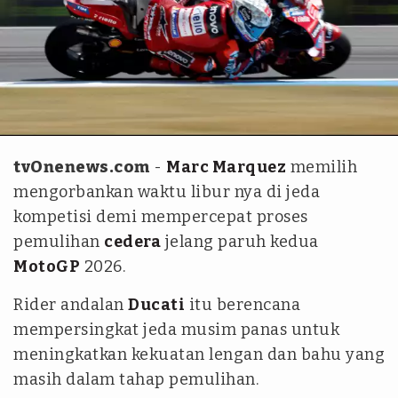
REUTERS/David W Cerny
tvOnenews.com
-
Marc Marquez
memilih
mengorbankan waktu libur nya di jeda
kompetisi demi mempercepat proses
pemulihan
cedera
jelang paruh kedua
MotoGP
2026.
Rider andalan
Ducati
itu berencana
mempersingkat jeda musim panas untuk
meningkatkan kekuatan lengan dan bahu yang
masih dalam tahap pemulihan.