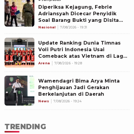
Diperiksa Kejagung, Febrie
Adriansyah Dicecar Penyidik
Soal Barang Bukti yang Disita
dari Kortastipidkor Polri dan Tim
Nasional
7/08/2026 - 19:31
9
Update Ranking Dunia Timnas
Voli Putri Indonesia Usai
Comeback atas Vietnam di Laga
Pembuka SEA V Cup 2026 Leg
Arena
7/08/2026 - 19:28
Kedua
Wamendagri Bima Arya Minta
Penghijauan Jadi Gerakan
Berkelanjutan di Daerah
News
7/08/2026 - 19:24
TRENDING