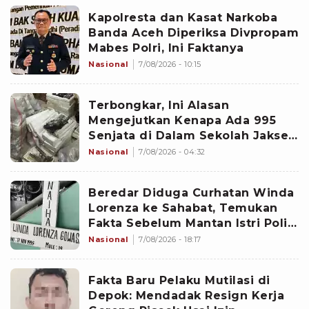
Kapolresta dan Kasat Narkoba
Banda Aceh Diperiksa Divpropam
Mabes Polri, Ini Faktanya
Nasional
7/08/2026 - 10:15
Terbongkar, Ini Alasan
Mengejutkan Kenapa Ada 995
Senjata di Dalam Sekolah Jaksel
Sejak 2020
Nasional
7/08/2026 - 04:32
Beredar Diduga Curhatan Winda
Lorenza ke Sahabat, Temukan
Fakta Sebelum Mantan Istri Polisi
di Medan Tewas
Nasional
7/08/2026 - 18:17
Fakta Baru Pelaku Mutilasi di
Depok: Mendadak Resign Kerja