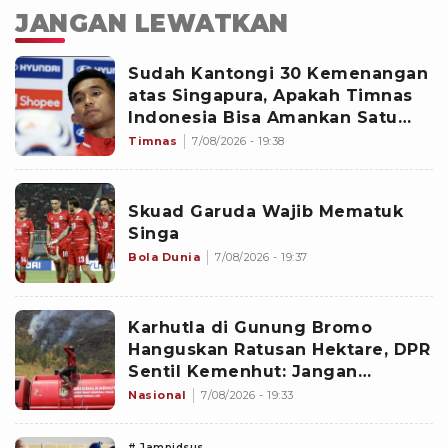
JANGAN LEWATKAN
Sudah Kantongi 30 Kemenangan
atas Singapura, Apakah Timnas
Indonesia Bisa Amankan Satu
Tiket Semifinal Piala AFF 2026?
Timnas
7/08/2026 - 19:38
Skuad Garuda Wajib Mematuk
Singa
Bola Dunia
7/08/2026 - 19:37
Karhutla di Gunung Bromo
Hanguskan Ratusan Hektare, DPR
Sentil Kemenhut: Jangan
Nunggu Api Besar
Nasional
7/08/2026 - 19:33
# Jampidsus