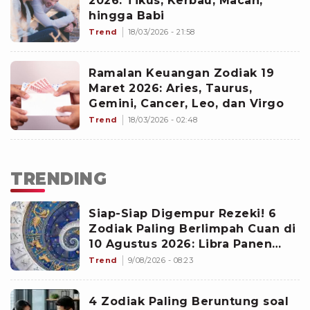
2026: Tikus, Kerbau, Macan,
hingga Babi
Trend
18/03/2026 - 21:58
Ramalan Keuangan Zodiak 19
Maret 2026: Aries, Taurus,
Gemini, Cancer, Leo, dan Virgo
Trend
18/03/2026 - 02:48
TRENDING
Siap-Siap Digempur Rezeki! 6
Zodiak Paling Berlimpah Cuan di
10 Agustus 2026: Libra Panen
Proyek Emas
Trend
9/08/2026 - 08:23
4 Zodiak Paling Beruntung soal