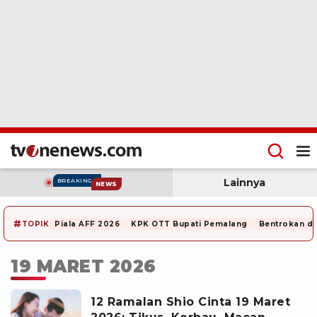
Lainnya
BREAKING
NEWS
#
TOPIK
Piala AFF 2026
KPK OTT Bupati Pemalang
Bentrokan di
19 MARET 2026
12 Ramalan Shio Cinta 19 Maret