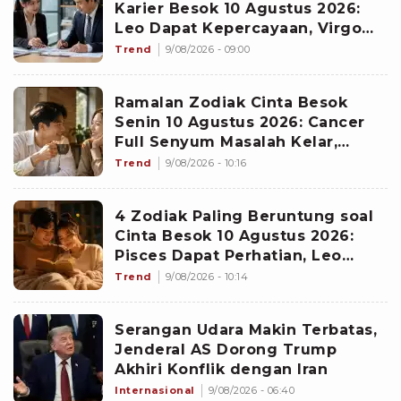
Karier Besok 10 Agustus 2026:
Leo Dapat Kepercayaan, Virgo
Makin Diperhitungkan
Trend
9/08/2026 - 09:00
Ramalan Zodiak Cinta Besok
Senin 10 Agustus 2026: Cancer
Full Senyum Masalah Kelar,
Scorpio Awas Terprovokasi
Trend
9/08/2026 - 10:16
Kabar Burung di Awal Pekan
4 Zodiak Paling Beruntung soal
Cinta Besok 10 Agustus 2026:
Pisces Dapat Perhatian, Leo
Makin Dekat dengan Si Dia
Trend
9/08/2026 - 10:14
Serangan Udara Makin Terbatas,
Jenderal AS Dorong Trump
Akhiri Konflik dengan Iran
Internasional
9/08/2026 - 06:40