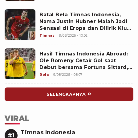
Batal Bela Timnas Indonesia,
Nama Justin Hubner Malah Jadi
Sensasi di Eropa dan Dilirik Klub
Kasta Teratas
Timnas
9/08/2026 - 10:02
Hasil Timnas Indonesia Abroad:
Ole Romeny Cetak Gol saat
Debut bersama Fortuna Sittard,
Justin Hubner Main Penuh
Bola
9/08/2026 - 08:07
SELENGKAPNYA
VIRAL
Timnas Indonesia
#1