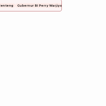
Menteng
Gubernur BI Perry Warjiyo Mundur