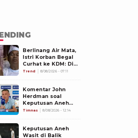
ENDING
Berlinang Air Mata,
Istri Korban Begal
Curhat ke KDM: Dia
Abis Shalat Tahajud
Trend
8/08/2026 - 07:11
Komentar John
Herdman soal
Keputusan Aneh
Wasit Laga Timnas
Timnas
8/08/2026 - 12:14
Indonesia vs
Singapura di Piala
Keputusan Aneh
AFF 2026: Percuma
Wasit di Balik
Bahas Itu