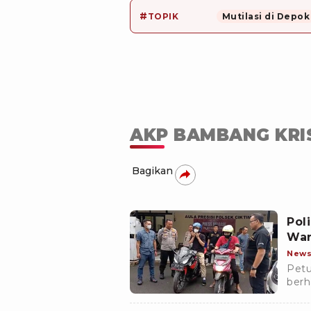
#
TOPIK
Mutilasi di Depok
AKP BAMBANG KRI
Bagikan
Pol
War
New
Petu
berh
dan 