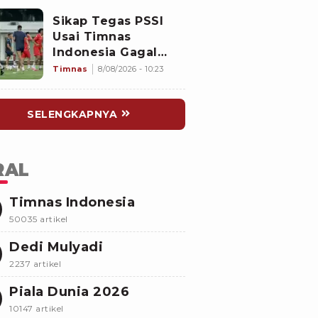
AFF 2026:
Sikap Tegas PSSI
Memalukan!
Usai Timnas
Indonesia Gagal
Lolos Semifinal
Timnas
8/08/2026 - 10:23
Piala AFF 2026,
Ajang Selanjutnya
SELENGKAPNYA
Jadi Pembuktian
Garuda
RAL
Timnas Indonesia
50035 artikel
Dedi Mulyadi
2237 artikel
Piala Dunia 2026
10147 artikel