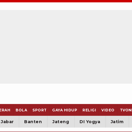
ERAH
BOLA
SPORT
GAYA HIDUP
RELIGI
VIDEO
TVON
Jabar
Banten
Jateng
DI Yogya
Jatim