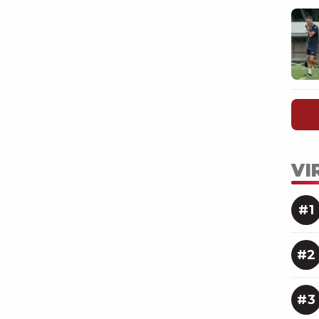
VI
#1
#2
#3