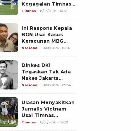
Kegagalan Timnas
Indonesia Lolos
Timnas
8/08/2026 - 10:52
Semifinal Piala AFF
2026, Untungkan
Ini Respons Kepala
Singapura dan
BGN Usai Kasus
Rugikan Garuda
Keracunan MBG
Kembali Terjadi
Nasional
8/08/2026 - 05:02
Dinkes DKI
Tegaskan Tak Ada
Nakes Jakarta
Mencibir Curhatan
Nasional
8/08/2026 - 09:54
Pasien BPJS Yurizal
Ulasan Menyakitkan
Jurnalis Vietnam
Usai Timnas
Indonesia
Timnas
8/08/2026 - 09:29
Tersingkir dari Piala