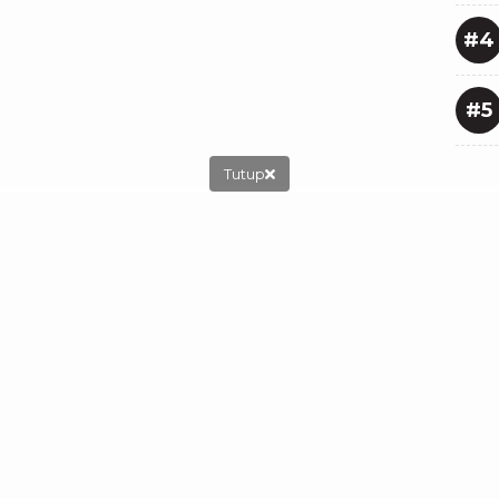
#4
#5
Tutup