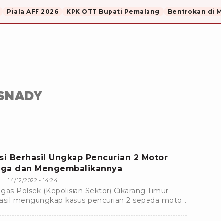
Piala AFF 2026
KPK OTT Bupati Pemalang
Bentrokan di 
SNADY
isi Berhasil Ungkap Pencurian 2 Motor
ga dan Mengembalikannya
s
14/12/2022 - 14:24
gas Polsek (Kepolisian Sektor) Cikarang Timur
asil mengungkap kasus pencurian 2 sepeda motor
mengembalikannya kepada para pemiliknya.