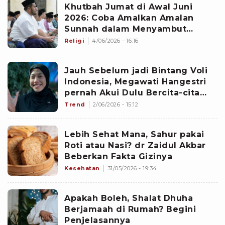
Khutbah Jumat di Awal Juni
2026: Coba Amalkan Amalan
Sunnah dalam Menyambut
Tahun Baru Islam 1448 H
Religi
4/06/2026 - 16:16
Jauh Sebelum jadi Bintang Voli
Indonesia, Megawati Hangestri
pernah Akui Dulu Bercita-cita
bukan jadi Atlet
Trend
2/06/2026 - 15:12
Lebih Sehat Mana, Sahur pakai
Roti atau Nasi? dr Zaidul Akbar
Beberkan Fakta Gizinya
Kesehatan
31/05/2026 - 19:34
Apakah Boleh, Shalat Dhuha
Berjamaah di Rumah? Begini
Penjelasannya