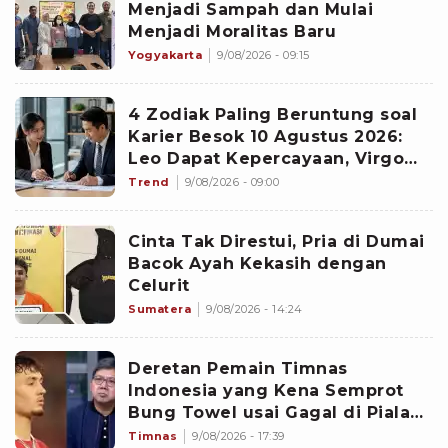
Menjadi Sampah dan Mulai
Menjadi Moralitas Baru
Yogyakarta
9/08/2026 - 09:15
4 Zodiak Paling Beruntung soal
Karier Besok 10 Agustus 2026:
Leo Dapat Kepercayaan, Virgo
Makin Diperhitungkan
Trend
9/08/2026 - 09:00
Cinta Tak Direstui, Pria di Dumai
Bacok Ayah Kekasih dengan
Celurit
Sumatera
9/08/2026 - 14:24
Deretan Pemain Timnas
Indonesia yang Kena Semprot
Bung Towel usai Gagal di Piala
AFF 2026
Timnas
9/08/2026 - 17:39