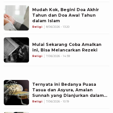
Mudah Kok, Begini Doa Akhir
Tahun dan Doa Awal Tahun
dalam Islam
Religi
8/06/2026 - 13:20
Mulai Sekarang Coba Amalkan
ini, Bisa Melancarkan Rezeki
Religi
7/06/2026 - 14:59
Ternyata ini Bedanya Puasa
Tasua dan Asyura, Amalan
Sunnah yang Dianjurkan dalam
Islam di Bulan Muharram
Religi
7/06/2026 - 10:19