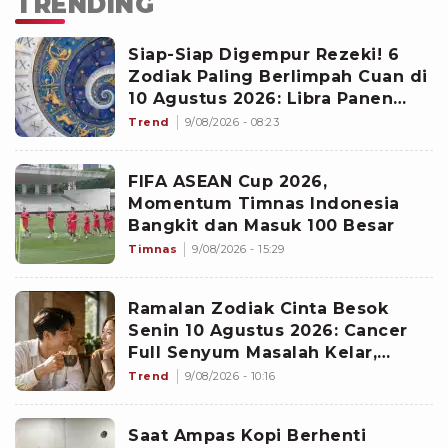
TRENDING
Siap-Siap Digempur Rezeki! 6
Zodiak Paling Berlimpah Cuan di
10 Agustus 2026: Libra Panen
Proyek Emas
Trend
9/08/2026 - 08:23
FIFA ASEAN Cup 2026,
Momentum Timnas Indonesia
Bangkit dan Masuk 100 Besar
Timnas
9/08/2026 - 15:29
Ramalan Zodiak Cinta Besok
Senin 10 Agustus 2026: Cancer
Full Senyum Masalah Kelar,
Scorpio Awas Terprovokasi
Trend
9/08/2026 - 10:16
Kabar Burung di Awal Pekan
Saat Ampas Kopi Berhenti