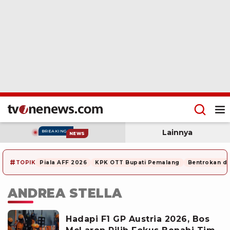
Lainnya
BREAKING
NEWS
#
TOPIK
Piala AFF 2026
KPK OTT Bupati Pemalang
Bentrokan di
ANDREA STELLA
Hadapi F1 GP Austria 2026, Bos