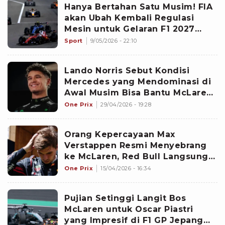
Hanya Bertahan Satu Musim! FIA
akan Ubah Kembali Regulasi
Mesin untuk Gelaran F1 2027
Mendatang
Sport
9/05/2026 - 22:10
Lando Norris Sebut Kondisi
Mercedes yang Mendominasi di
Awal Musim Bisa Bantu McLaren
Menjuarai F1 2026
One Prix
29/04/2026 - 19:28
Orang Kepercayaan Max
Verstappen Resmi Menyebrang
ke McLaren, Red Bull Langsung
Buka Suara dengan Bilang...
One Prix
15/04/2026 - 16:34
Pujian Setinggi Langit Bos
McLaren untuk Oscar Piastri
yang Impresif di F1 GP Jepang