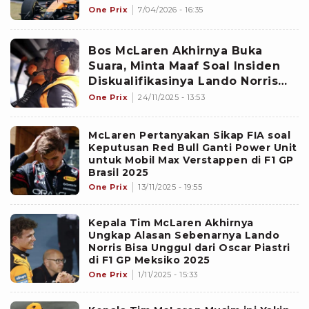
2026, Tanpa Ragu Mengakui...
One Prix
7/04/2026 - 16:35
Bos McLaren Akhirnya Buka
Suara, Minta Maaf Soal Insiden
Diskualifikasinya Lando Norris
dan Oscar Piastri
One Prix
24/11/2025 - 13:53
McLaren Pertanyakan Sikap FIA soal
Keputusan Red Bull Ganti Power Unit
untuk Mobil Max Verstappen di F1 GP
Brasil 2025
One Prix
13/11/2025 - 19:55
Kepala Tim McLaren Akhirnya
Ungkap Alasan Sebenarnya Lando
Norris Bisa Unggul dari Oscar Piastri
di F1 GP Meksiko 2025
One Prix
1/11/2025 - 15:33