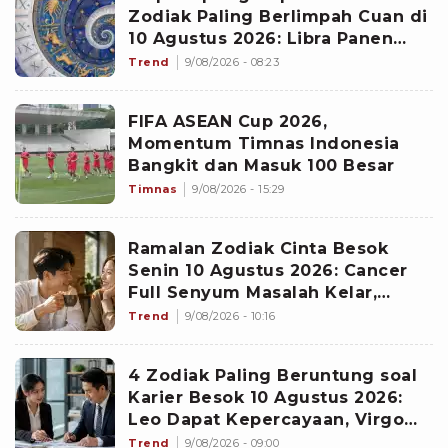
Zodiak Paling Berlimpah Cuan di
10 Agustus 2026: Libra Panen
Proyek Emas
Trend
9/08/2026 - 08:23
FIFA ASEAN Cup 2026,
Momentum Timnas Indonesia
Bangkit dan Masuk 100 Besar
Timnas
9/08/2026 - 15:29
Ramalan Zodiak Cinta Besok
Senin 10 Agustus 2026: Cancer
Full Senyum Masalah Kelar,
Scorpio Awas Terprovokasi
Trend
9/08/2026 - 10:16
Kabar Burung di Awal Pekan
4 Zodiak Paling Beruntung soal
Karier Besok 10 Agustus 2026:
Leo Dapat Kepercayaan, Virgo
Makin Diperhitungkan
Trend
9/08/2026 - 09:00