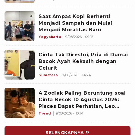
Saat Ampas Kopi Berhenti
Menjadi Sampah dan Mulai
Menjadi Moralitas Baru
Yogyakarta
9/08/2026 - 09:15
Cinta Tak Direstui, Pria di Dumai
Bacok Ayah Kekasih dengan
Celurit
Sumatera
9/08/2026 - 14:24
4 Zodiak Paling Beruntung soal
Cinta Besok 10 Agustus 2026:
Pisces Dapat Perhatian, Leo
Makin Dekat dengan Si Dia
Trend
9/08/2026 - 10:14
SELENGKAPNYA