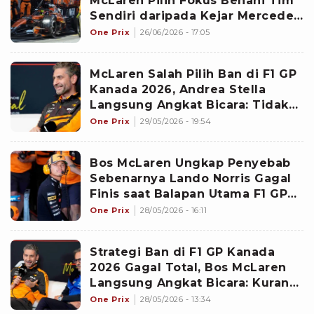
McLaren Pilih Fokus Benahi Tim
Sendiri daripada Kejar Mercedes
dan Ferrari
One Prix
26/06/2026 - 17:05
McLaren Salah Pilih Ban di F1 GP
Kanada 2026, Andrea Stella
Langsung Angkat Bicara: Tidak
Ada Keputusan yang Buruk!
One Prix
29/05/2026 - 19:54
Bos McLaren Ungkap Penyebab
Sebenarnya Lando Norris Gagal
Finis saat Balapan Utama F1 GP
Kanada, Ternyata Gara-gara...
One Prix
28/05/2026 - 16:11
Strategi Ban di F1 GP Kanada
2026 Gagal Total, Bos McLaren
Langsung Angkat Bicara: Kurang
Beruntung
One Prix
28/05/2026 - 13:34