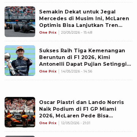
Semakin Dekat untuk Jegal
Mercedes di Musim Ini, McLaren
Optimis Bisa Lanjutkan Tren
Positif di F1 GP Kanada 2026
One Prix
20/05/2026 - 15:48
Sukses Raih Tiga Kemenangan
Beruntun di F1 2026, Kimi
Antonelli Dapat Pujian Setinggi
Langit dari Kepala Tim McLaren
One Prix
14/05/2026 - 14:56
Oscar Piastri dan Lando Norris
Naik Podium di F1 GP Miami
2026, McLaren Pede Bisa
Pertahankan Gelar Ganda Musim
One Prix
12/05/2026 - 21:01
Ini