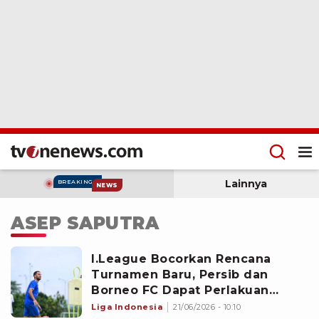
Lainnya
BREAKING
NEWS
ASEP SAPUTRA
I.League Bocorkan Rencana
Turnamen Baru, Persib dan
Borneo FC Dapat Perlakuan
Khusus
Liga Indonesia
21/06/2026 - 10:10