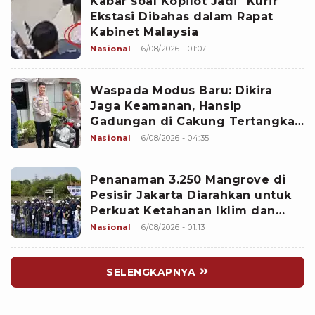
Kabar soal Kopilot Jadi "Kurir"
Ekstasi Dibahas dalam Rapat
Kabinet Malaysia
Nasional
6/08/2026 - 01:07
Waspada Modus Baru: Dikira
Jaga Keamanan, Hansip
Gadungan di Cakung Tertangkap
Basah Curi Motor
Nasional
6/08/2026 - 04:35
Penanaman 3.250 Mangrove di
Pesisir Jakarta Diarahkan untuk
Perkuat Ketahanan Iklim dan
Kurangi Risiko Bencana
Nasional
6/08/2026 - 01:13
SELENGKAPNYA