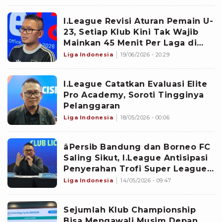
I.League Revisi Aturan Pemain U-
23, Setiap Klub Kini Tak Wajib
Mainkan 45 Menit Per Laga di
Super League 2026/2027
Liga Indonesia
19/06/2026 - 20:29
I.League Catatkan Evaluasi Elite
Pro Academy, Soroti Tingginya
Pelanggaran
Liga Indonesia
18/05/2026 - 00:06
âPersib Bandung dan Borneo FC
Saling Sikut, I.League Antisipasi
Penyerahan Trofi Super League
di Dua Kota
Liga Indonesia
14/05/2026 - 09:47
Sejumlah Klub Championship
Bisa Mengawali Musim Depan