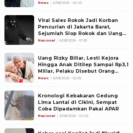
Inara Rusli?
News
6/08/2026 - 02:43
Viral Sales Rokok Jadi Korban
Pencurian di Jakarta Barat,
Sejumlah Slop Rokok dan Uang
Setoran Raib
Nasional
6/08/2026 - 01:30
Uang Rizky Billar, Lesti Kejora
Hingga Anak Ditilep Sampai Rp3,1
Miliar, Pelaku Disebut Orang
Terdekat
News
6/08/2026 - 02:05
Kronologi Kebakaran Gedung
Lima Lantai di Cikini, Sempat
Coba Dipadamkan Pakai APAR
Nasional
6/08/2026 - 04:03