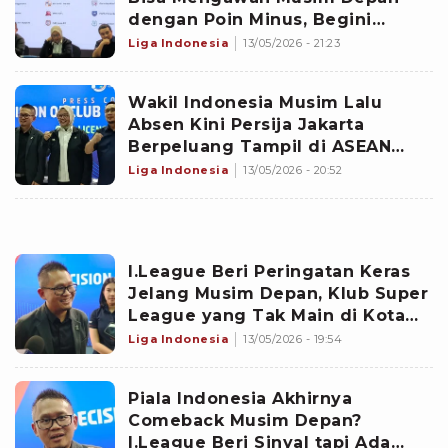
dengan Poin Minus, Begini
Pemaparan I.League
Liga Indonesia
13/05/2026 - 21:23
Wakil Indonesia Musim Lalu
Absen Kini Persija Jakarta
Berpeluang Tampil di ASEAN
Club Championship? Begini Kata
Liga Indonesia
13/05/2026 - 20:52
I.League
I.League Beri Peringatan Keras
Jelang Musim Depan, Klub Super
League yang Tak Main di Kota
Sendiri Bisa Kena Pengurangan
Liga Indonesia
13/05/2026 - 19:54
Poin
Piala Indonesia Akhirnya
Comeback Musim Depan?
I.League Beri Sinyal tapi Ada