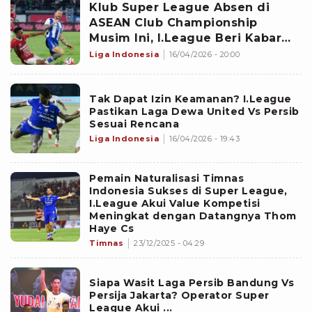
Klub Super League Absen di
ASEAN Club Championship
Musim Ini, I.League Beri Kabar
Baik di Level Asia Tenggara
Liga Indonesia
16/04/2026 - 20:00
Setelah Persib dan Dewa United
Dicoret
Tak Dapat Izin Keamanan? I.League
Pastikan Laga Dewa United Vs Persib
Sesuai Rencana
Liga Indonesia
16/04/2026 - 19:43
Pemain Naturalisasi Timnas
Indonesia Sukses di Super League,
I.League Akui Value Kompetisi
Meningkat dengan Datangnya Thom
Haye Cs
Timnas
23/12/2025 - 04:29
Siapa Wasit Laga Persib Bandung Vs
Persija Jakarta? Operator Super
League Akui ...