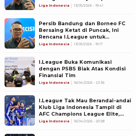
Kendala Besar
Liga Indonesia
13/05/2026 - 19:41
Persib Bandung dan Borneo FC
Bersaing Ketat di Puncak, Ini
Rencana I.League untuk
Penyerahan Piala
Liga Indonesia
13/05/2026 - 19:17
I.League Buka Komunikasi
dengan PSBS Biak Atas Kondisi
Finansial Tim
Liga Indonesia
16/04/2026 - 23:36
I.League Tak Mau Berandai-andai
Klub Liga Indonesia Tampil di
AFC Champions League Elite,
Fokus untuk 2 Wakil di ACL Two
Liga Indonesia
16/04/2026 - 20:58
Musim Depan